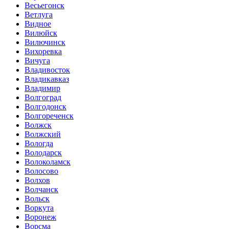
Весьегонск
Ветлуга
Видное
Вилюйск
Вилючинск
Вихоревка
Вичуга
Владивосток
Владикавказ
Владимир
Волгоград
Волгодонск
Волгореченск
Волжск
Волжский
Вологда
Володарск
Волоколамск
Волосово
Волхов
Волчанск
Вольск
Воркута
Воронеж
Ворсма