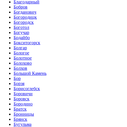
Благодарный
Бобров
Богданович
Богородицк
Богородск
Боготол
Богучар
Бодайбо
Бокситогорск
Болгар
Бологое
Болотное
Болохово
Болхов
Большой Камень
Бор
Борзя
Борисоглебск
Боровичи
Боровск
Бородино
Братск
Бронницы
Брянск
Бугульма