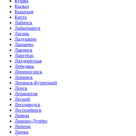
Кушва
Кызыл
Кыштым
Кяхта
Лабинск
Лабытнанги
Лагань
Ладушкин
Лаишево
Лакинск
Лангепас
Лахденпохья
Лебедянь
Лениногорск
Ленинск
Ленинск-Кузнецкий
Ленск
Лермонтов
Лесной
Лесозаводск
Лесосибирск
Ливны
Ликино-Дулёво
Липецк
Липки