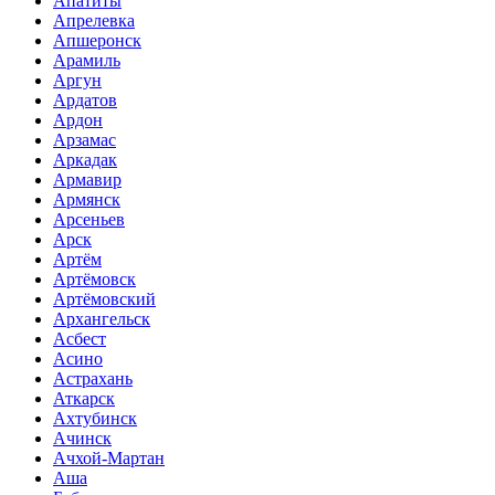
Апатиты
Апрелевка
Апшеронск
Арамиль
Аргун
Ардатов
Ардон
Арзамас
Аркадак
Армавир
Армянск
Арсеньев
Арск
Артём
Артёмовск
Артёмовский
Архангельск
Асбест
Асино
Астрахань
Аткарск
Ахтубинск
Ачинск
Ачхой-Мартан
Аша