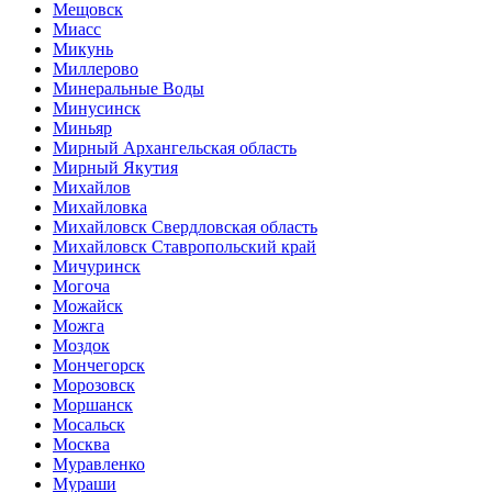
Мещовск
Миасс
Микунь
Миллерово
Минеральные Воды
Минусинск
Миньяр
Мирный Архангельская область
Мирный Якутия
Михайлов
Михайловка
Михайловск Свердловская область
Михайловск Ставропольский край
Мичуринск
Могоча
Можайск
Можга
Моздок
Мончегорск
Морозовск
Моршанск
Мосальск
Москва
Муравленко
Мураши