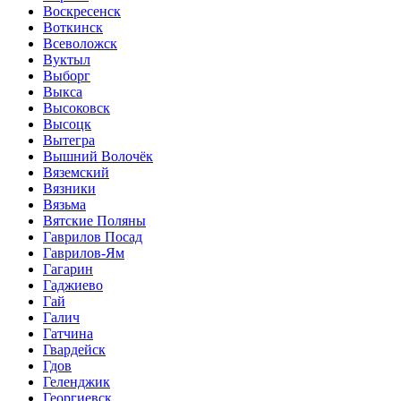
Воскресенск
Воткинск
Всеволожск
Вуктыл
Выборг
Выкса
Высоковск
Высоцк
Вытегра
Вышний Волочёк
Вяземский
Вязники
Вязьма
Вятские Поляны
Гаврилов Посад
Гаврилов-Ям
Гагарин
Гаджиево
Гай
Галич
Гатчина
Гвардейск
Гдов
Геленджик
Георгиевск