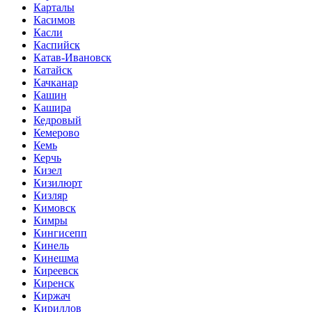
Карталы
Касимов
Касли
Каспийск
Катав-Ивановск
Катайск
Качканар
Кашин
Кашира
Кедровый
Кемерово
Кемь
Керчь
Кизел
Кизилюрт
Кизляр
Кимовск
Кимры
Кингисепп
Кинель
Кинешма
Киреевск
Киренск
Киржач
Кириллов