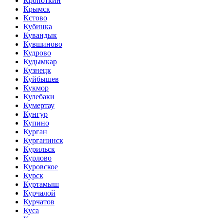
Кропоткин
Крымск
Кстово
Кубинка
Кувандык
Кувшиново
Кудрово
Кудымкар
Кузнецк
Куйбышев
Кукмор
Кулебаки
Кумертау
Кунгур
Купино
Курган
Курганинск
Курильск
Курлово
Куровское
Курск
Куртамыш
Курчалой
Курчатов
Куса