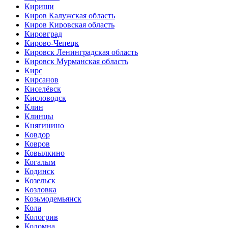
Кириши
Киров Калужская область
Киров Кировская область
Кировград
Кирово-Чепецк
Кировск Ленинградская область
Кировск Мурманская область
Кирс
Кирсанов
Киселёвск
Кисловодск
Клин
Клинцы
Княгинино
Ковдор
Ковров
Ковылкино
Когалым
Кодинск
Козельск
Козловка
Козьмодемьянск
Кола
Кологрив
Коломна