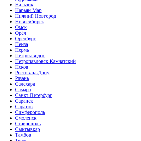
Нальчик
Нарьян-Мар
Нижний Новгород
Новосибирск
Омск
Орёл
Оренбург
Пенза
Пермь
Петрозаводск
Петропавловск-Камчатский
Псков
Ростов-на-Дону
Рязань
Салехард
Самара
Санкт-Петербург
Саранск
Саратов
Симферополь
Смоленск
Ставрополь
Сыктывкар
Тамбов
Тверь