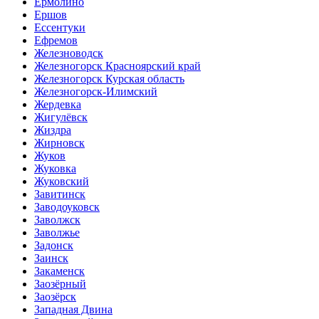
Ермолино
Ершов
Ессентуки
Ефремов
Железноводск
Железногорск Красноярский край
Железногорск Курская область
Железногорск-Илимский
Жердевка
Жигулёвск
Жиздра
Жирновск
Жуков
Жуковка
Жуковский
Завитинск
Заводоуковск
Заволжск
Заволжье
Задонск
Заинск
Закаменск
Заозёрный
Заозёрск
Западная Двина