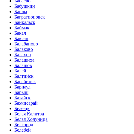
Бабаево
Бабушкин
Бавлы
Багратионовск
Байкальск
Баймак
Бакал
Баксан
Балабаново
Балаково
Балахна
Балашиха
Балашов
Балей
Балтийск
Барабинск
Барнаул
Барыш
Батайск
Бахчисарай
Бежецк
Белая Калитва
Белая Холуница
Белгород
Белебей