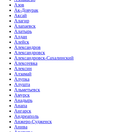
Азов
Ак-Довурак
Аксай
Алагир
Алапаевск
Алатырь
Алдан
Алейск
Александров
Александровск
Александровск-Сахалинский
Алексеевка
Алексин
Алзамай
Алупка
Алушта
Альметьевск
Амурск
Анадырь
Анапа
Ангарск
Андреаполь
Анжеро-Судженск
Анива