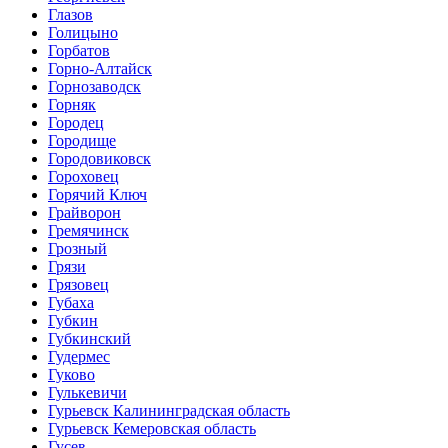
Глазов
Голицыно
Горбатов
Горно-Алтайск
Горнозаводск
Горняк
Городец
Городище
Городовиковск
Гороховец
Горячий Ключ
Грайворон
Гремячинск
Грозный
Грязи
Грязовец
Губаха
Губкин
Губкинский
Гудермес
Гуково
Гулькевичи
Гурьевск Калининградская область
Гурьевск Кемеровская область
Гусев