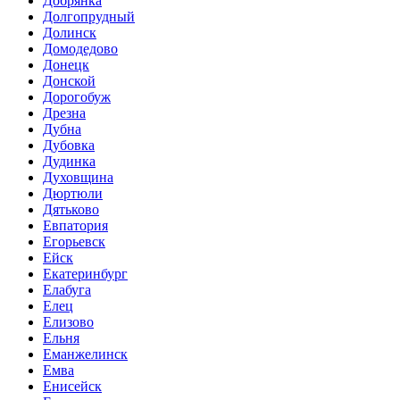
Добрянка
Долгопрудный
Долинск
Домодедово
Донецк
Донской
Дорогобуж
Дрезна
Дубна
Дубовка
Дудинка
Духовщина
Дюртюли
Дятьково
Евпатория
Егорьевск
Ейск
Екатеринбург
Елабуга
Елец
Елизово
Ельня
Еманжелинск
Емва
Енисейск