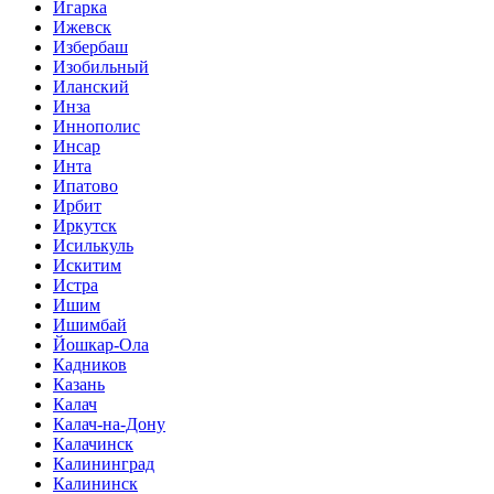
Игарка
Ижевск
Избербаш
Изобильный
Иланский
Инза
Иннополис
Инсар
Инта
Ипатово
Ирбит
Иркутск
Исилькуль
Искитим
Истра
Ишим
Ишимбай
Йошкар-Ола
Кадников
Казань
Калач
Калач-на-Дону
Калачинск
Калининград
Калининск