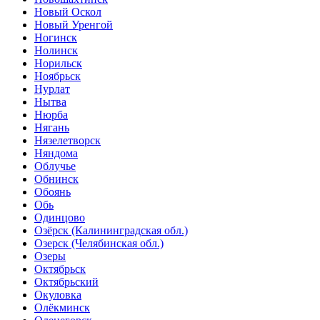
Новый Оскол
Новый Уренгой
Ногинск
Нолинск
Норильск
Ноябрьск
Нурлат
Нытва
Нюрба
Нягань
Нязелетворск
Няндома
Облучье
Обнинск
Обоянь
Обь
Одинцово
Озёрск (Калининградская обл.)
Озерск (Челябинская обл.)
Озеры
Октябрьск
Октябрьский
Окуловка
Олёкминск