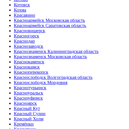
Котовск
Кохма
Красавино
Красноармейск Московская область
Красноармейск Саратовская область
Красновишерск
Красногорск
Краснодар
Краснозаводск
Краснознаменск Калининградская область
Краснознаменск Московская область
Краснокаменск
Краснокамск
Красноперекопск
Краснослободск Волгоградская область
Краснослободск Мордовия
Краснотурьинск
Красноуральск
Красноуфимск
Красноярск
Красный Кут
Красный Сулин
Красный Холм
Кремёнки