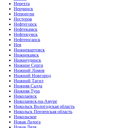
Нерехта
Нерчинск
Нерюнгри
Нестеров
Нефтегорск
Нефтекамск
Нефтекумск
Нефтеюганск
Нея
Нижневартовск
Нижнекамск
Нижнеудинск
Нижние Серги
Нижний Ломов
Нижний Новгород
Нижний Тагил
Нижняя Салда
Нижняя Тура
Николаевск
Николаевск-на-Амуре
Никольск Вологодская область
Никольск Пензенская область
Никольское
Новая Ладога
Новая Ляля