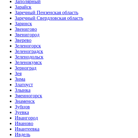
Заполярный
Зарайск
Заречный Пензенская область
Заречный Свердловская область
Заринск
Звенигово
Звенигород
Зверево
Зеленогорск
Зеленоградск
Зеленодольск
Зеленокумск
Зерноград
Зея
Зима
Златоуст
Злынка
Змеиногорск
Знаменск
Зубцов
Зуевка
Ивангород
Иваново
Ивантеевка
Ивдель