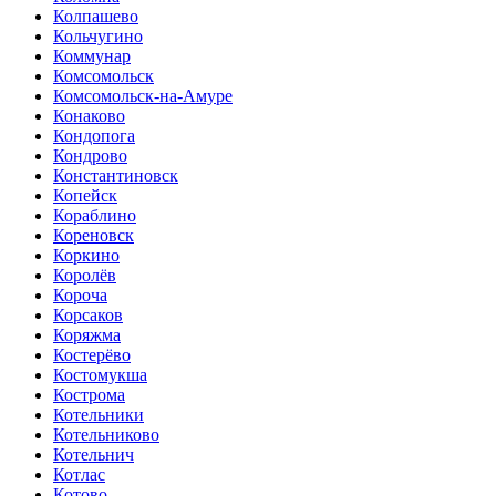
Колпашево
Кольчугино
Коммунар
Комсомольск
Комсомольск-на-Амуре
Конаково
Кондопога
Кондрово
Константиновск
Копейск
Кораблино
Кореновск
Коркино
Королёв
Короча
Корсаков
Коряжма
Костерёво
Костомукша
Кострома
Котельники
Котельниково
Котельнич
Котлас
Котово