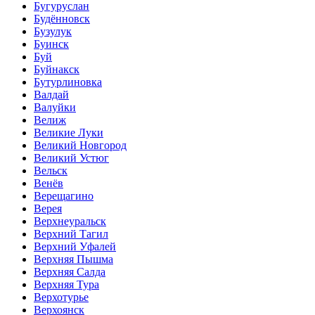
Бугуруслан
Будённовск
Бузулук
Буинск
Буй
Буйнакск
Бутурлиновка
Валдай
Валуйки
Велиж
Великие Луки
Великий Новгород
Великий Устюг
Вельск
Венёв
Верещагино
Верея
Верхнеуральск
Верхний Тагил
Верхний Уфалей
Верхняя Пышма
Верхняя Салда
Верхняя Тура
Верхотурье
Верхоянск