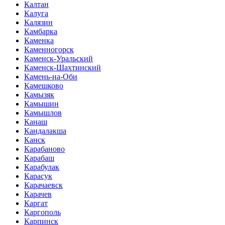
Калтан
Калуга
Калязин
Камбарка
Каменка
Каменногорск
Каменск-Уральский
Каменск-Шахтинский
Камень-на-Оби
Камешково
Камызяк
Камышин
Камышлов
Канаш
Кандалакша
Канск
Карабаново
Карабаш
Карабулак
Карасук
Карачаевск
Карачев
Каргат
Каргополь
Карпинск