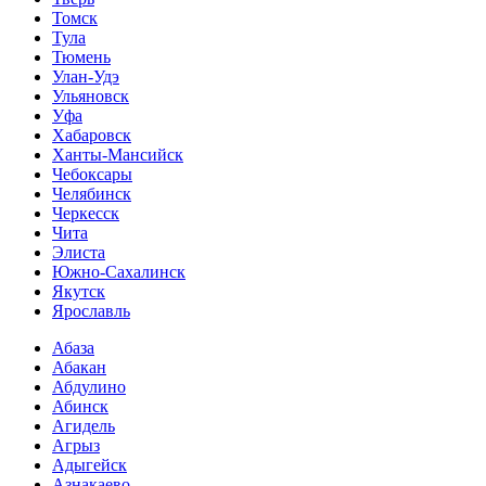
Томск
Тула
Тюмень
Улан-Удэ
Ульяновск
Уфа
Хабаровск
Ханты-Мансийск
Чебоксары
Челябинск
Черкесск
Чита
Элиста
Южно-Сахалинск
Якутск
Ярославль
Абаза
Абакан
Абдулино
Абинск
Агидель
Агрыз
Адыгейск
Азнакаево