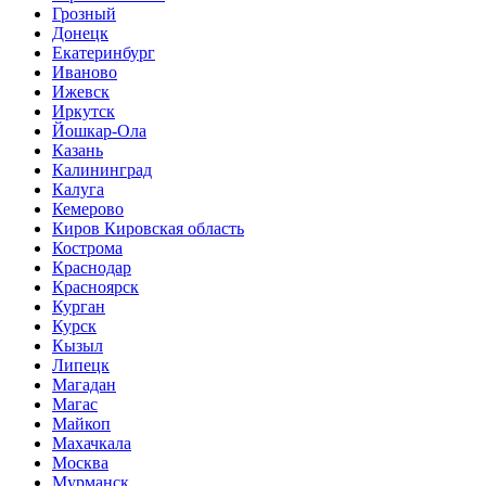
Грозный
Донецк
Екатеринбург
Иваново
Ижевск
Иркутск
Йошкар-Ола
Казань
Калининград
Калуга
Кемерово
Киров Кировская область
Кострома
Краснодар
Красноярск
Курган
Курск
Кызыл
Липецк
Магадан
Магас
Майкоп
Махачкала
Москва
Мурманск