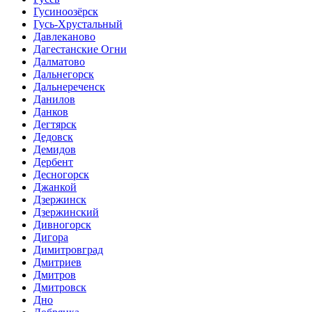
Гусиноозёрск
Гусь-Хрустальный
Давлеканово
Дагестанские Огни
Далматово
Дальнегорск
Дальнереченск
Данилов
Данков
Дегтярск
Дедовск
Демидов
Дербент
Десногорск
Джанкой
Дзержинск
Дзержинский
Дивногорск
Дигора
Димитровград
Дмитриев
Дмитров
Дмитровск
Дно