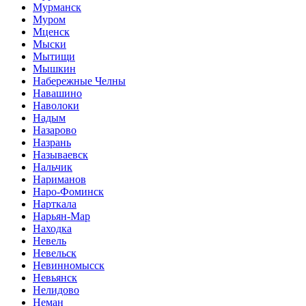
Мурманск
Муром
Мценск
Мыски
Мытищи
Мышкин
Набережные Челны
Навашино
Наволоки
Надым
Назарово
Назрань
Называевск
Нальчик
Нариманов
Наро-Фоминск
Нарткала
Нарьян-Мар
Находка
Невель
Невельск
Невинномысск
Невьянск
Нелидово
Неман