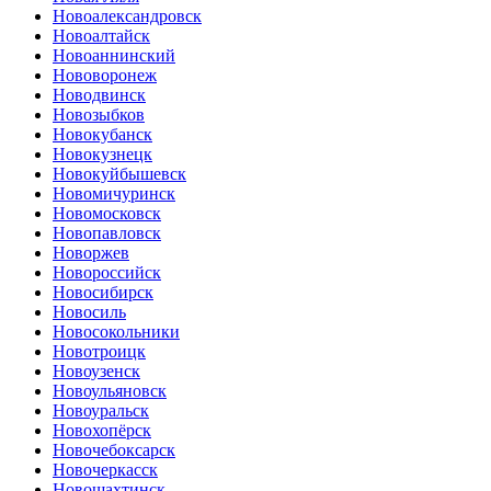
Новоалександровск
Новоалтайск
Новоаннинский
Нововоронеж
Новодвинск
Новозыбков
Новокубанск
Новокузнецк
Новокуйбышевск
Новомичуринск
Новомосковск
Новопавловск
Новоржев
Новороссийск
Новосибирск
Новосиль
Новосокольники
Новотроицк
Новоузенск
Новоульяновск
Новоуральск
Новохопёрск
Новочебоксарск
Новочеркасск
Новошахтинск