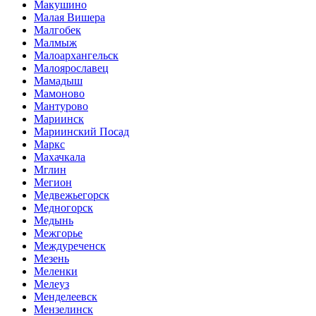
Макушино
Малая Вишера
Малгобек
Малмыж
Малоархангельск
Малоярославец
Мамадыш
Мамоново
Мантурово
Мариинск
Мариинский Посад
Маркс
Махачкала
Мглин
Мегион
Медвежьегорск
Медногорск
Медынь
Межгорье
Междуреченск
Мезень
Меленки
Мелеуз
Менделеевск
Мензелинск