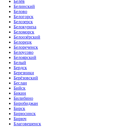
Белёв
Белинский
Белово
Белогорск
Белозерск
Белокуриха
Беломорск
Белоозёрский
Белорецк
Белореченск
Белоусово
Белоярский
Белый
Бердск
Березники
Берёзовский
Беслан
Бийск
Бикин
Билибино
Биробиджан
Бирск
Бирюсинск
Бирюч
Благовещенск