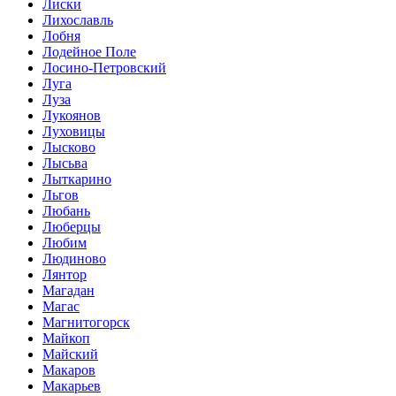
Лиски
Лихославль
Лобня
Лодейное Поле
Лосино-Петровский
Луга
Луза
Лукоянов
Луховицы
Лысково
Лысьва
Лыткарино
Льгов
Любань
Люберцы
Любим
Людиново
Лянтор
Магадан
Магас
Магнитогорск
Майкоп
Майский
Макаров
Макарьев