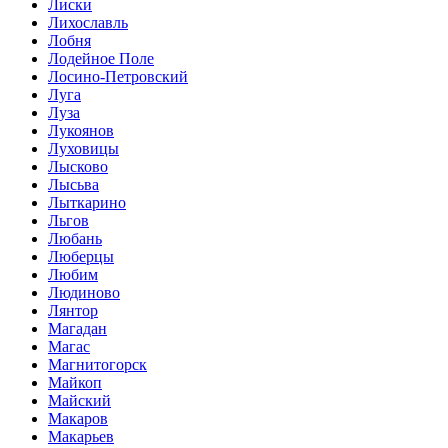
Лиски
Лихославль
Лобня
Лодейное Поле
Лосино-Петровский
Луга
Луза
Лукоянов
Луховицы
Лысково
Лысьва
Лыткарино
Льгов
Любань
Люберцы
Любим
Людиново
Лянтор
Магадан
Магас
Магнитогорск
Майкоп
Майский
Макаров
Макарьев