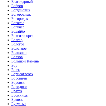
Благодарный
Бобров
Богданович
Богородицк
Богородск
Боготол
Богучар
Бодайбо
Бокситогорск
Болгар
Бологое
Болотное
Болохово
Болхов
Большой Камень
Бор
Борзя
Борисоглебск
Боровичи
Боровск
Бородино
Братск
Бронницы
Брянск
Бугульма