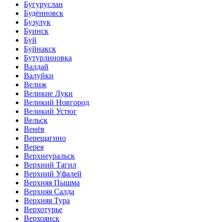
Бугуруслан
Будённовск
Бузулук
Буинск
Буй
Буйнакск
Бутурлиновка
Валдай
Валуйки
Велиж
Великие Луки
Великий Новгород
Великий Устюг
Вельск
Венёв
Верещагино
Верея
Верхнеуральск
Верхний Тагил
Верхний Уфалей
Верхняя Пышма
Верхняя Салда
Верхняя Тура
Верхотурье
Верхоянск