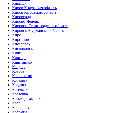
Кириши
Киров Калужская область
Киров Кировская область
Кировград
Кирово-Чепецк
Кировск Ленинградская область
Кировск Мурманская область
Кирс
Кирсанов
Киселёвск
Кисловодск
Клин
Клинцы
Княгинино
Ковдор
Ковров
Ковылкино
Когалым
Кодинск
Козельск
Козловка
Козьмодемьянск
Кола
Кологрив
Коломна