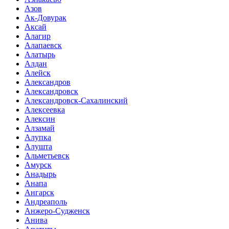
Азов
Ак-Довурак
Аксай
Алагир
Алапаевск
Алатырь
Алдан
Алейск
Александров
Александровск
Александровск-Сахалинский
Алексеевка
Алексин
Алзамай
Алупка
Алушта
Альметьевск
Амурск
Анадырь
Анапа
Ангарск
Андреаполь
Анжеро-Судженск
Анива