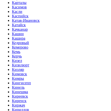
Карталы
Касимов
Касли
Каспийск
Катав-Ивановск
Катайск
Качканар
Кашин
Кашира
Кедровый
Кемерово
Кемь
Керчь
Кизел
Кизилюрт
Кизляр
Кимовск
Кимры
Кингисепп
Кинель
Кинешма
Киреевск
Киренск
Киржач
Кириллов