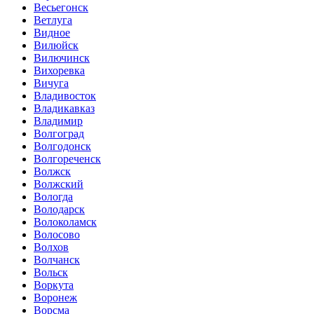
Весьегонск
Ветлуга
Видное
Вилюйск
Вилючинск
Вихоревка
Вичуга
Владивосток
Владикавказ
Владимир
Волгоград
Волгодонск
Волгореченск
Волжск
Волжский
Вологда
Володарск
Волоколамск
Волосово
Волхов
Волчанск
Вольск
Воркута
Воронеж
Ворсма