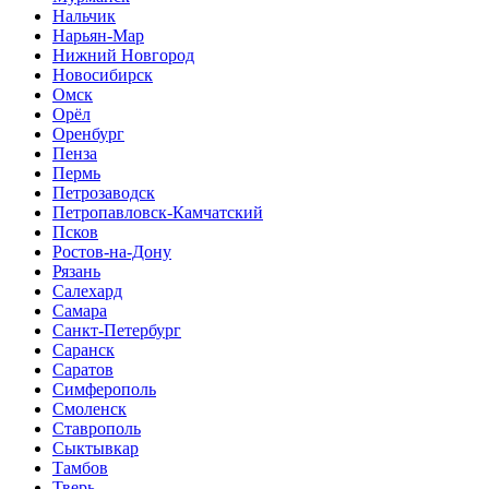
Нальчик
Нарьян-Мар
Нижний Новгород
Новосибирск
Омск
Орёл
Оренбург
Пенза
Пермь
Петрозаводск
Петропавловск-Камчатский
Псков
Ростов-на-Дону
Рязань
Салехард
Самара
Санкт-Петербург
Саранск
Саратов
Симферополь
Смоленск
Ставрополь
Сыктывкар
Тамбов
Тверь