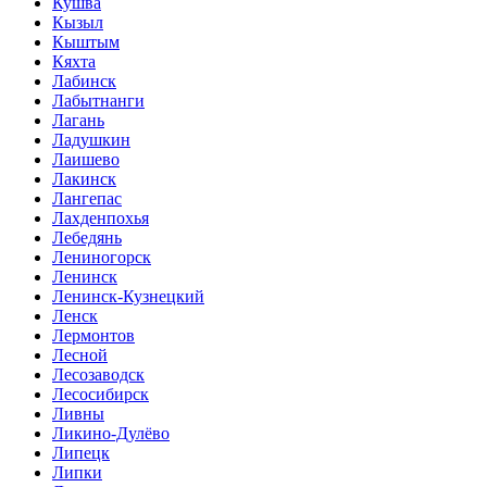
Кушва
Кызыл
Кыштым
Кяхта
Лабинск
Лабытнанги
Лагань
Ладушкин
Лаишево
Лакинск
Лангепас
Лахденпохья
Лебедянь
Лениногорск
Ленинск
Ленинск-Кузнецкий
Ленск
Лермонтов
Лесной
Лесозаводск
Лесосибирск
Ливны
Ликино-Дулёво
Липецк
Липки