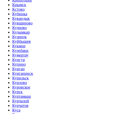
Кропоткин
Крымск
Кстово
Кубинка
Кувандык
Кувшиново
Кудрово
Кудымкар
Кузнецк
Куйбышев
Кукмор
Кулебаки
Кумертау
Кунгур
Купино
Курган
Курганинск
Курильск
Курлово
Куровское
Курск
Куртамыш
Курчалой
Курчатов
Куса