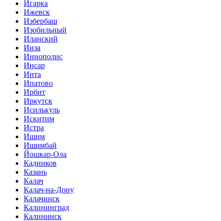
Игарка
Ижевск
Избербаш
Изобильный
Иланский
Инза
Иннополис
Инсар
Инта
Ипатово
Ирбит
Иркутск
Исилькуль
Искитим
Истра
Ишим
Ишимбай
Йошкар-Ола
Кадников
Казань
Калач
Калач-на-Дону
Калачинск
Калининград
Калининск