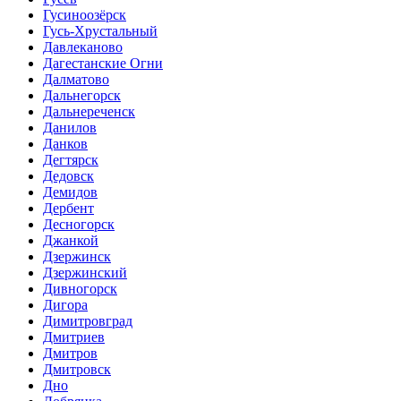
Гусиноозёрск
Гусь-Хрустальный
Давлеканово
Дагестанские Огни
Далматово
Дальнегорск
Дальнереченск
Данилов
Данков
Дегтярск
Дедовск
Демидов
Дербент
Десногорск
Джанкой
Дзержинск
Дзержинский
Дивногорск
Дигора
Димитровград
Дмитриев
Дмитров
Дмитровск
Дно