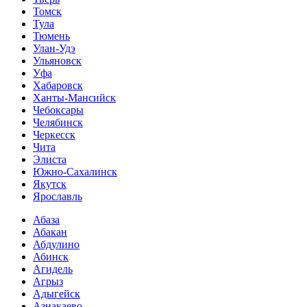
Томск
Тула
Тюмень
Улан-Удэ
Ульяновск
Уфа
Хабаровск
Ханты-Мансийск
Чебоксары
Челябинск
Черкесск
Чита
Элиста
Южно-Сахалинск
Якутск
Ярославль
Абаза
Абакан
Абдулино
Абинск
Агидель
Агрыз
Адыгейск
Азнакаево