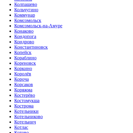
Колпашево
Кольчугино
Коммунар
Комсомольск
Комсомольск-на-Амуре
Конаково
Кондопога
Кондрово
Константиновск
Копейск
Кораблино
Кореновск
Коркино
Королёв
Короча
Корсаков
Коряжма
Костерёво
Костомукша
Кострома
Котельники
Котельниково
Котельнич
Котлас
Котово