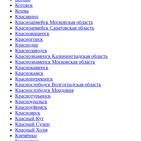
Котовск
Кохма
Красавино
Красноармейск Московская область
Красноармейск Саратовская область
Красновишерск
Красногорск
Краснодар
Краснозаводск
Краснознаменск Калининградская область
Краснознаменск Московская область
Краснокаменск
Краснокамск
Красноперекопск
Краснослободск Волгоградская область
Краснослободск Мордовия
Краснотурьинск
Красноуральск
Красноуфимск
Красноярск
Красный Кут
Красный Сулин
Красный Холм
Кремёнки