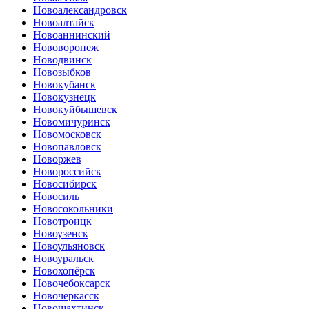
Новоалександровск
Новоалтайск
Новоаннинский
Нововоронеж
Новодвинск
Новозыбков
Новокубанск
Новокузнецк
Новокуйбышевск
Новомичуринск
Новомосковск
Новопавловск
Новоржев
Новороссийск
Новосибирск
Новосиль
Новосокольники
Новотроицк
Новоузенск
Новоульяновск
Новоуральск
Новохопёрск
Новочебоксарск
Новочеркасск
Новошахтинск