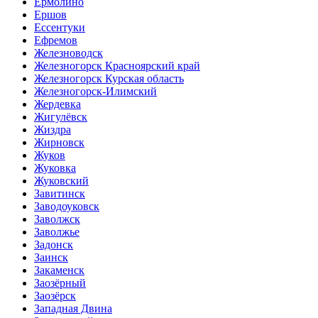
Ермолино
Ершов
Ессентуки
Ефремов
Железноводск
Железногорск Красноярский край
Железногорск Курская область
Железногорск-Илимский
Жердевка
Жигулёвск
Жиздра
Жирновск
Жуков
Жуковка
Жуковский
Завитинск
Заводоуковск
Заволжск
Заволжье
Задонск
Заинск
Закаменск
Заозёрный
Заозёрск
Западная Двина