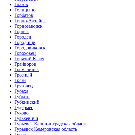
Глазов
Голицыно
Горбатов
Горно-Алтайск
Горнозаводск
Горняк
Городец
Городище
Городовиковск
Гороховец
Горячий Ключ
Грайворон
Гремячинск
Грозный
Грязи
Грязовец
Губаха
Губкин
Губкинский
Гудермес
Гуково
Гулькевичи
Гурьевск Калининградская область
Гурьевск Кемеровская область
Гусев