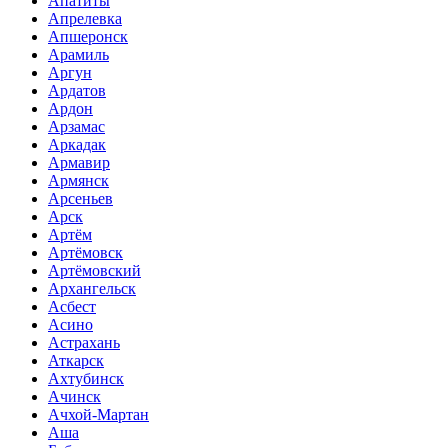
Апатиты
Апрелевка
Апшеронск
Арамиль
Аргун
Ардатов
Ардон
Арзамас
Аркадак
Армавир
Армянск
Арсеньев
Арск
Артём
Артёмовск
Артёмовский
Архангельск
Асбест
Асино
Астрахань
Аткарск
Ахтубинск
Ачинск
Ачхой-Мартан
Аша