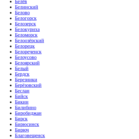
Белёв
Белинский
Белово
Белогорск
Белозерск
Белокуриха
Беломорск
Белоозёрский
Белорецк
Белореченск
Белоусово
Белоярский
Белый
Бердск
Березники
Берёзовский
Беслан
Бийск
Бикин
Билибино
Биробиджан
Бирск
Бирюсинск
Бирюч
Благовещенск