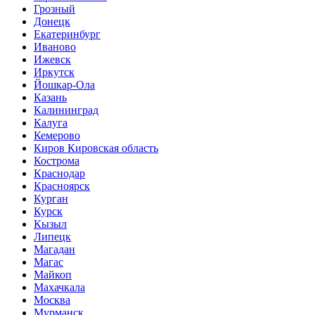
Грозный
Донецк
Екатеринбург
Иваново
Ижевск
Иркутск
Йошкар-Ола
Казань
Калининград
Калуга
Кемерово
Киров Кировская область
Кострома
Краснодар
Красноярск
Курган
Курск
Кызыл
Липецк
Магадан
Магас
Майкоп
Махачкала
Москва
Мурманск