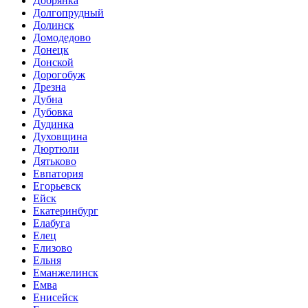
Добрянка
Долгопрудный
Долинск
Домодедово
Донецк
Донской
Дорогобуж
Дрезна
Дубна
Дубовка
Дудинка
Духовщина
Дюртюли
Дятьково
Евпатория
Егорьевск
Ейск
Екатеринбург
Елабуга
Елец
Елизово
Ельня
Еманжелинск
Емва
Енисейск