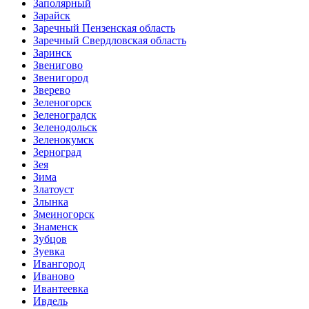
Заполярный
Зарайск
Заречный Пензенская область
Заречный Свердловская область
Заринск
Звенигово
Звенигород
Зверево
Зеленогорск
Зеленоградск
Зеленодольск
Зеленокумск
Зерноград
Зея
Зима
Златоуст
Злынка
Змеиногорск
Знаменск
Зубцов
Зуевка
Ивангород
Иваново
Ивантеевка
Ивдель