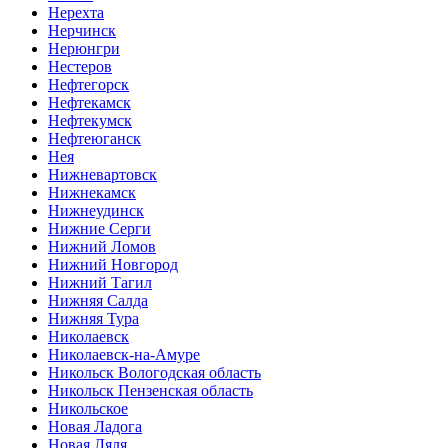
Нерехта
Нерчинск
Нерюнгри
Нестеров
Нефтегорск
Нефтекамск
Нефтекумск
Нефтеюганск
Нея
Нижневартовск
Нижнекамск
Нижнеудинск
Нижние Серги
Нижний Ломов
Нижний Новгород
Нижний Тагил
Нижняя Салда
Нижняя Тура
Николаевск
Николаевск-на-Амуре
Никольск Вологодская область
Никольск Пензенская область
Никольское
Новая Ладога
Новая Ляля