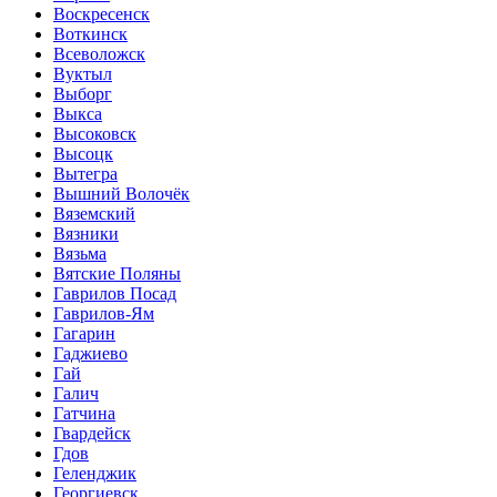
Воскресенск
Воткинск
Всеволожск
Вуктыл
Выборг
Выкса
Высоковск
Высоцк
Вытегра
Вышний Волочёк
Вяземский
Вязники
Вязьма
Вятские Поляны
Гаврилов Посад
Гаврилов-Ям
Гагарин
Гаджиево
Гай
Галич
Гатчина
Гвардейск
Гдов
Геленджик
Георгиевск