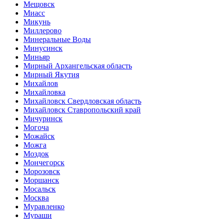
Мещовск
Миасс
Микунь
Миллерово
Минеральные Воды
Минусинск
Миньяр
Мирный Архангельская область
Мирный Якутия
Михайлов
Михайловка
Михайловск Свердловская область
Михайловск Ставропольский край
Мичуринск
Могоча
Можайск
Можга
Моздок
Мончегорск
Морозовск
Моршанск
Мосальск
Москва
Муравленко
Мураши