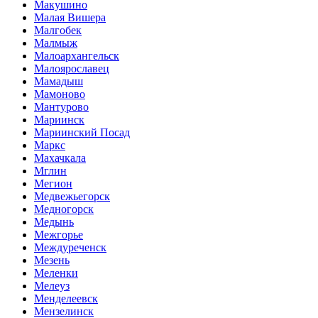
Макушино
Малая Вишера
Малгобек
Малмыж
Малоархангельск
Малоярославец
Мамадыш
Мамоново
Мантурово
Мариинск
Мариинский Посад
Маркс
Махачкала
Мглин
Мегион
Медвежьегорск
Медногорск
Медынь
Межгорье
Междуреченск
Мезень
Меленки
Мелеуз
Менделеевск
Мензелинск