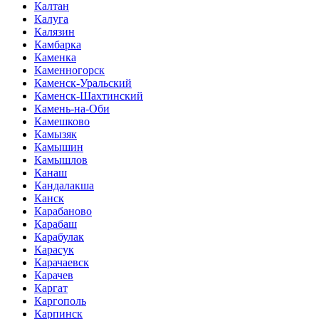
Калтан
Калуга
Калязин
Камбарка
Каменка
Каменногорск
Каменск-Уральский
Каменск-Шахтинский
Камень-на-Оби
Камешково
Камызяк
Камышин
Камышлов
Канаш
Кандалакша
Канск
Карабаново
Карабаш
Карабулак
Карасук
Карачаевск
Карачев
Каргат
Каргополь
Карпинск