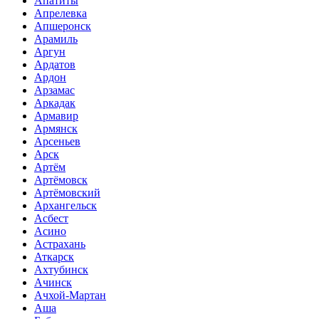
Апатиты
Апрелевка
Апшеронск
Арамиль
Аргун
Ардатов
Ардон
Арзамас
Аркадак
Армавир
Армянск
Арсеньев
Арск
Артём
Артёмовск
Артёмовский
Архангельск
Асбест
Асино
Астрахань
Аткарск
Ахтубинск
Ачинск
Ачхой-Мартан
Аша