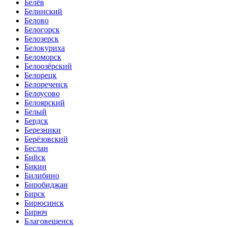
Белёв
Белинский
Белово
Белогорск
Белозерск
Белокуриха
Беломорск
Белоозёрский
Белорецк
Белореченск
Белоусово
Белоярский
Белый
Бердск
Березники
Берёзовский
Беслан
Бийск
Бикин
Билибино
Биробиджан
Бирск
Бирюсинск
Бирюч
Благовещенск