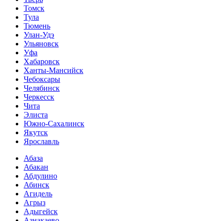
Томск
Тула
Тюмень
Улан-Удэ
Ульяновск
Уфа
Хабаровск
Ханты-Мансийск
Чебоксары
Челябинск
Черкесск
Чита
Элиста
Южно-Сахалинск
Якутск
Ярославль
Абаза
Абакан
Абдулино
Абинск
Агидель
Агрыз
Адыгейск
Азнакаево