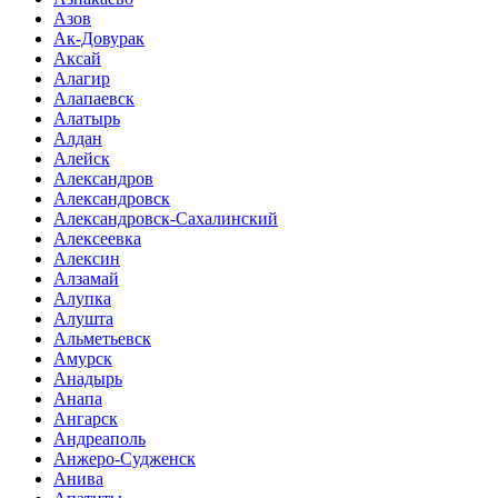
Азов
Ак-Довурак
Аксай
Алагир
Алапаевск
Алатырь
Алдан
Алейск
Александров
Александровск
Александровск-Сахалинский
Алексеевка
Алексин
Алзамай
Алупка
Алушта
Альметьевск
Амурск
Анадырь
Анапа
Ангарск
Андреаполь
Анжеро-Судженск
Анива