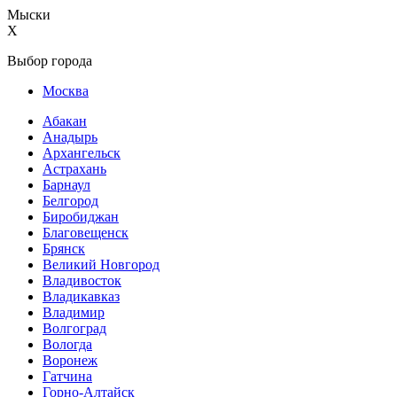
Мыски
X
Выбор города
Москва
Абакан
Анадырь
Архангельск
Астрахань
Барнаул
Белгород
Биробиджан
Благовещенск
Брянск
Великий Новгород
Владивосток
Владикавказ
Владимир
Волгоград
Вологда
Воронеж
Гатчина
Горно-Алтайск