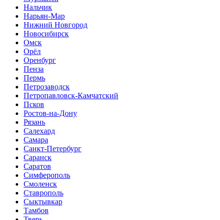
Нальчик
Нарьян-Мар
Нижний Новгород
Новосибирск
Омск
Орёл
Оренбург
Пенза
Пермь
Петрозаводск
Петропавловск-Камчатский
Псков
Ростов-на-Дону
Рязань
Салехард
Самара
Санкт-Петербург
Саранск
Саратов
Симферополь
Смоленск
Ставрополь
Сыктывкар
Тамбов
Тверь