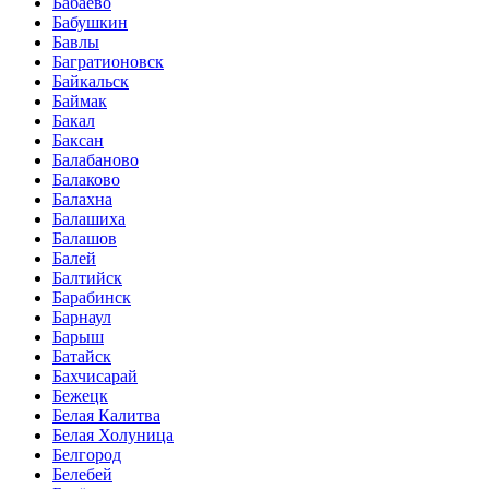
Бабаево
Бабушкин
Бавлы
Багратионовск
Байкальск
Баймак
Бакал
Баксан
Балабаново
Балаково
Балахна
Балашиха
Балашов
Балей
Балтийск
Барабинск
Барнаул
Барыш
Батайск
Бахчисарай
Бежецк
Белая Калитва
Белая Холуница
Белгород
Белебей