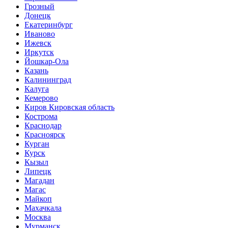
Грозный
Донецк
Екатеринбург
Иваново
Ижевск
Иркутск
Йошкар-Ола
Казань
Калининград
Калуга
Кемерово
Киров Кировская область
Кострома
Краснодар
Красноярск
Курган
Курск
Кызыл
Липецк
Магадан
Магас
Майкоп
Махачкала
Москва
Мурманск