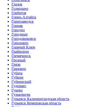
Глазов
Голицыно
Горбатов
Горно-Алтайск
Горнозаводск
Горняк
Городец
Городище
Городовиковск
Гороховец
Горячий Ключ
Грайворон
Гремячинск
Грозный
Грязи
Грязовец
Губаха
Губкин
Губкинский
Гудермес
Гуково
Гулькевичи
Гурьевск Калининградская область
Гурьевск Кемеровская область