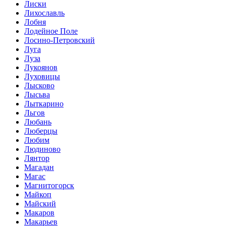
Лиски
Лихославль
Лобня
Лодейное Поле
Лосино-Петровский
Луга
Луза
Лукоянов
Луховицы
Лысково
Лысьва
Лыткарино
Льгов
Любань
Люберцы
Любим
Людиново
Лянтор
Магадан
Магас
Магнитогорск
Майкоп
Майский
Макаров
Макарьев