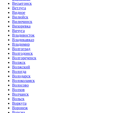
Весьегонск
Ветлуга
Видное
Вилюйск
Вилючинск
Вихоревка
Вичуга
Владивосток
Владикавказ
Владимир
Волгоград
Волгодонск
Волгореченск
Волжск
Волжский
Вологда
Володарск
Волоколамск
Волосово
Волхов
Волчанск
Вольск
Воркута
Воронеж
Ворсма