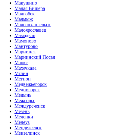
Макушино
Малая Вишера
Малгобек
Малмыж
Малоархангельск
Малоярославец
Мамадыш
Мамоново
Мантурово
Мариинск
Мариинский Посад
Маркс
Махачкала
Мглин
Мегион
Медвежьегорск
Медногорск
Медынь
Межгорье
Междуреченск
Мезень
Меленки
Мелеуз
Менделеевск
Мензелинск