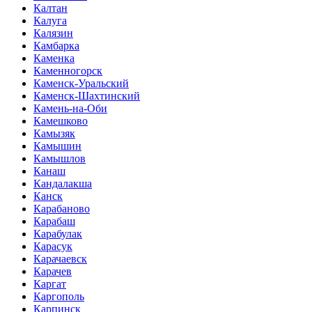
Калтан
Калуга
Калязин
Камбарка
Каменка
Каменногорск
Каменск-Уральский
Каменск-Шахтинский
Камень-на-Оби
Камешково
Камызяк
Камышин
Камышлов
Канаш
Кандалакша
Канск
Карабаново
Карабаш
Карабулак
Карасук
Карачаевск
Карачев
Каргат
Каргополь
Карпинск