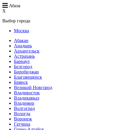
Абаза
X
Выбор города
Москва
Абакан
Анадырь
Архангельск
Астрахань
Барнаул
Белгород
Биробиджан
Благовещенск
Брянск
Великий Новгород
Владивосток
Владикавказ
Владимир
Волгоград
Вологда
Воронеж
Гатчина
Горно-Алтайск