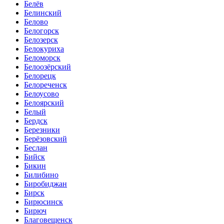
Белёв
Белинский
Белово
Белогорск
Белозерск
Белокуриха
Беломорск
Белоозёрский
Белорецк
Белореченск
Белоусово
Белоярский
Белый
Бердск
Березники
Берёзовский
Беслан
Бийск
Бикин
Билибино
Биробиджан
Бирск
Бирюсинск
Бирюч
Благовещенск