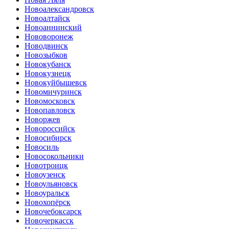
Новоалександровск
Новоалтайск
Новоаннинский
Нововоронеж
Новодвинск
Новозыбков
Новокубанск
Новокузнецк
Новокуйбышевск
Новомичуринск
Новомосковск
Новопавловск
Новоржев
Новороссийск
Новосибирск
Новосиль
Новосокольники
Новотроицк
Новоузенск
Новоульяновск
Новоуральск
Новохопёрск
Новочебоксарск
Новочеркасск