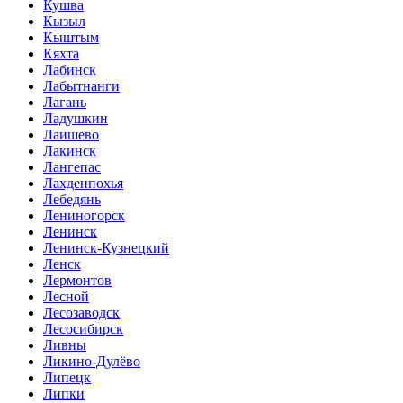
Кушва
Кызыл
Кыштым
Кяхта
Лабинск
Лабытнанги
Лагань
Ладушкин
Лаишево
Лакинск
Лангепас
Лахденпохья
Лебедянь
Лениногорск
Ленинск
Ленинск-Кузнецкий
Ленск
Лермонтов
Лесной
Лесозаводск
Лесосибирск
Ливны
Ликино-Дулёво
Липецк
Липки