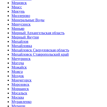
Мещовск
Миасс
Микунь
Миллерово
Минеральные Воды
Минусинск
Миньяр
Мирный Архангельская область
Мирный Якутия
Михайлов
Михайловка
Михайловск Свердловская область
Михайловск Ставропольский край
Мичуринск
Могоча
Можайск
Можга
Моздок
Мончегорск
Морозовск
Моршанск
Мосальск
Москва
Муравленко
Мураши