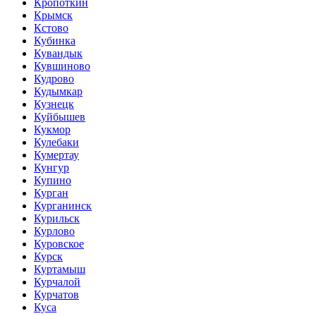
Кропоткин
Крымск
Кстово
Кубинка
Кувандык
Кувшиново
Кудрово
Кудымкар
Кузнецк
Куйбышев
Кукмор
Кулебаки
Кумертау
Кунгур
Купино
Курган
Курганинск
Курильск
Курлово
Куровское
Курск
Куртамыш
Курчалой
Курчатов
Куса