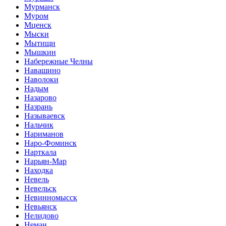
Мурманск
Муром
Мценск
Мыски
Мытищи
Мышкин
Набережные Челны
Навашино
Наволоки
Надым
Назарово
Назрань
Называевск
Нальчик
Нариманов
Наро-Фоминск
Нарткала
Нарьян-Мар
Находка
Невель
Невельск
Невинномысск
Невьянск
Нелидово
Неман