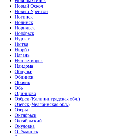
Новошахтинск
Новый Оскол
Новый Уренгой
Ногинск
Нолинск
Норильск
Ноябрьск
Нурлат
Нытва
Нюрба
Нягань
Нязелетворск
Няндома
Облучье
Обнинск
Обоянь
Обь
Одинцово
Озёрск (Калининградская обл.)
Озерск (Челябинская обл.)
Озеры
Октябрьск
Октябрьский
Окуловка
Олёкминск