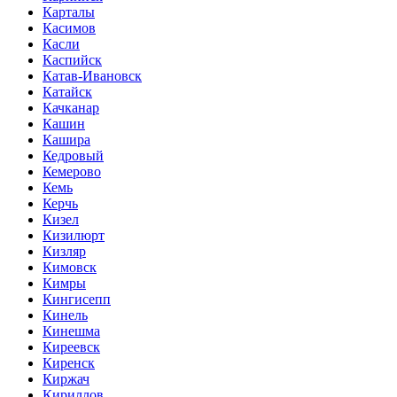
Карталы
Касимов
Касли
Каспийск
Катав-Ивановск
Катайск
Качканар
Кашин
Кашира
Кедровый
Кемерово
Кемь
Керчь
Кизел
Кизилюрт
Кизляр
Кимовск
Кимры
Кингисепп
Кинель
Кинешма
Киреевск
Киренск
Киржач
Кириллов