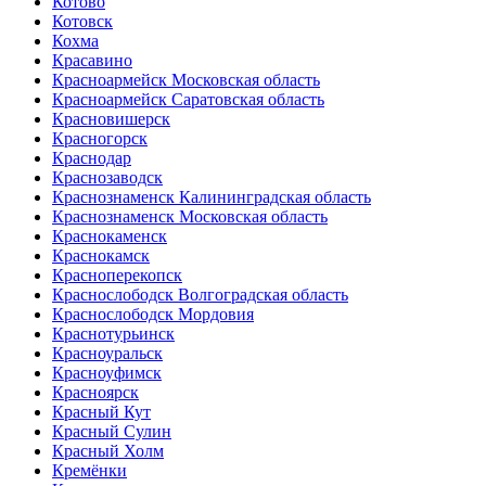
Котово
Котовск
Кохма
Красавино
Красноармейск Московская область
Красноармейск Саратовская область
Красновишерск
Красногорск
Краснодар
Краснозаводск
Краснознаменск Калининградская область
Краснознаменск Московская область
Краснокаменск
Краснокамск
Красноперекопск
Краснослободск Волгоградская область
Краснослободск Мордовия
Краснотурьинск
Красноуральск
Красноуфимск
Красноярск
Красный Кут
Красный Сулин
Красный Холм
Кремёнки