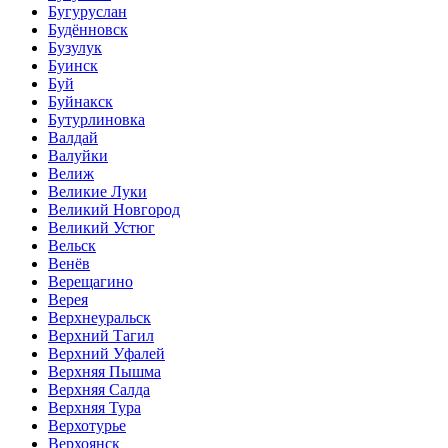
Бугуруслан
Будённовск
Бузулук
Буинск
Буй
Буйнакск
Бутурлиновка
Валдай
Валуйки
Велиж
Великие Луки
Великий Новгород
Великий Устюг
Вельск
Венёв
Верещагино
Верея
Верхнеуральск
Верхний Тагил
Верхний Уфалей
Верхняя Пышма
Верхняя Салда
Верхняя Тура
Верхотурье
Верхоянск