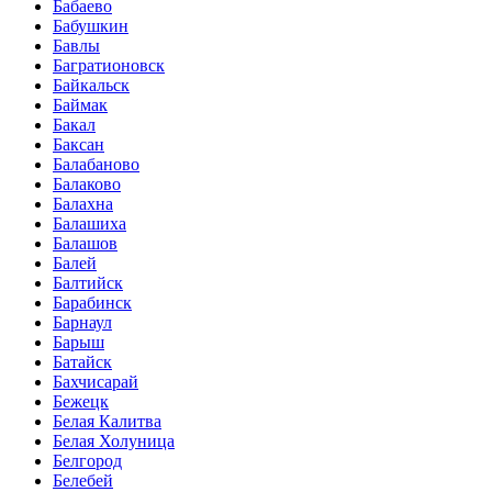
Бабаево
Бабушкин
Бавлы
Багратионовск
Байкальск
Баймак
Бакал
Баксан
Балабаново
Балаково
Балахна
Балашиха
Балашов
Балей
Балтийск
Барабинск
Барнаул
Барыш
Батайск
Бахчисарай
Бежецк
Белая Калитва
Белая Холуница
Белгород
Белебей