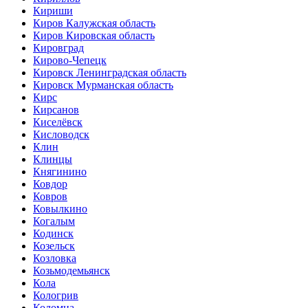
Кириши
Киров Калужская область
Киров Кировская область
Кировград
Кирово-Чепецк
Кировск Ленинградская область
Кировск Мурманская область
Кирс
Кирсанов
Киселёвск
Кисловодск
Клин
Клинцы
Княгинино
Ковдор
Ковров
Ковылкино
Когалым
Кодинск
Козельск
Козловка
Козьмодемьянск
Кола
Кологрив
Коломна