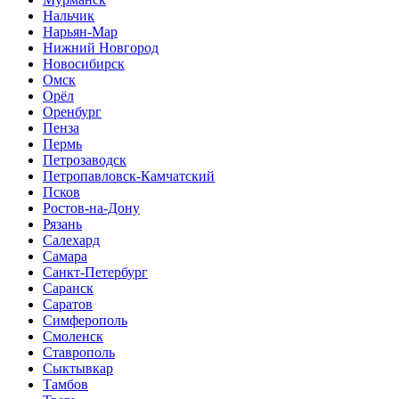
Нальчик
Нарьян-Мар
Нижний Новгород
Новосибирск
Омск
Орёл
Оренбург
Пенза
Пермь
Петрозаводск
Петропавловск-Камчатский
Псков
Ростов-на-Дону
Рязань
Салехард
Самара
Санкт-Петербург
Саранск
Саратов
Симферополь
Смоленск
Ставрополь
Сыктывкар
Тамбов