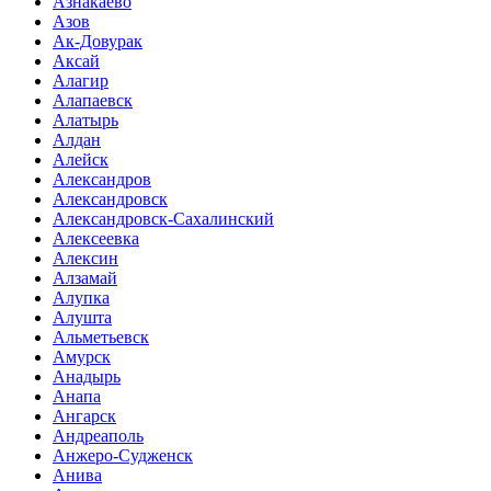
Азнакаево
Азов
Ак-Довурак
Аксай
Алагир
Алапаевск
Алатырь
Алдан
Алейск
Александров
Александровск
Александровск-Сахалинский
Алексеевка
Алексин
Алзамай
Алупка
Алушта
Альметьевск
Амурск
Анадырь
Анапа
Ангарск
Андреаполь
Анжеро-Судженск
Анива