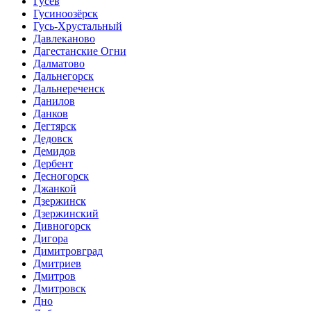
Гусев
Гусиноозёрск
Гусь-Хрустальный
Давлеканово
Дагестанские Огни
Далматово
Дальнегорск
Дальнереченск
Данилов
Данков
Дегтярск
Дедовск
Демидов
Дербент
Десногорск
Джанкой
Дзержинск
Дзержинский
Дивногорск
Дигора
Димитровград
Дмитриев
Дмитров
Дмитровск
Дно