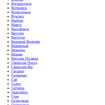
Воскресенск
Воткинск
Всеволожск
Вуктыл
Выборг
Выкса
Высоковск
Высоцк
Вытегра
Вышний Волочёк
Вяземский
Вязники
Вязьма
Вятские Поляны
Гаврилов Посад
Гаврилов-Ям
Гагарин
Гаджиево
Гай
Галич
Гатчина
Гвардейск
Гдов
Геленджик
Георгиевск