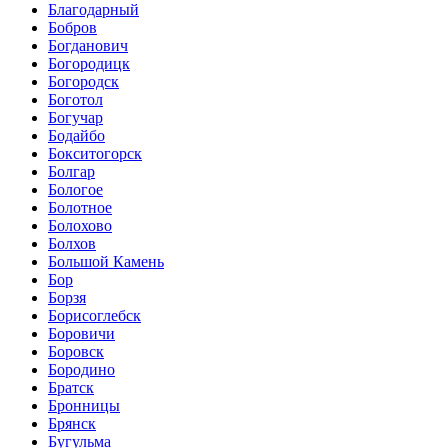
Благодарный
Бобров
Богданович
Богородицк
Богородск
Боготол
Богучар
Бодайбо
Бокситогорск
Болгар
Бологое
Болотное
Болохово
Болхов
Большой Камень
Бор
Борзя
Борисоглебск
Боровичи
Боровск
Бородино
Братск
Бронницы
Брянск
Бугульма