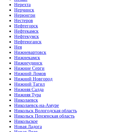
Нерехта
Нерчинск
Нерюнгри
Нестеров
Нефтегорск
Нефтекамск
Нефтекумск
Нефтеюганск
Нея
Нижневартовск
Нижнекамск
Нижнеудинск
Нижние Серги
Нижний Ломов
Нижний Новгород
Нижний Тагил
Нижняя Салда
Нижняя Тура
Николаевск
Николаевск-на-Амуре
Никольск Вологодская область
Никольск Пензенская область
Никольское
Новая Ладога
Новая Ляля