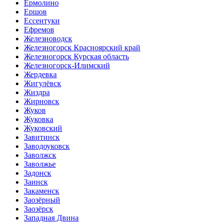
Ермолино
Ершов
Ессентуки
Ефремов
Железноводск
Железногорск Красноярский край
Железногорск Курская область
Железногорск-Илимский
Жердевка
Жигулёвск
Жиздра
Жирновск
Жуков
Жуковка
Жуковский
Завитинск
Заводоуковск
Заволжск
Заволжье
Задонск
Заинск
Закаменск
Заозёрный
Заозёрск
Западная Двина