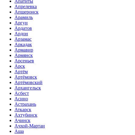
Апатиты
Апрелевка
Апшеронск
Арамиль
Аргун
Ардатов
Ардон
Арзамас
Аркадак
Армавир
Армянск
Арсеньев
Арск
Артём
Артёмовск
Артёмовский
Архангельск
Асбест
Асино
Астрахань
Аткарск
Ахтубинск
Ачинск
Ачхой-Мартан
Аша