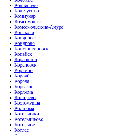
Колпашево
Кольчугино
Коммунар
Комсомольск
Комсомольск-на-Амуре
Конаково
Кондопога
Кондрово
Константиновск
Копейск
Кораблино
Кореновск
Коркино
Королёв
Короча
Корсаков
Коряжма
Костерёво
Костомукша
Кострома
Котельники
Котельниково
Котельнич
Котлас