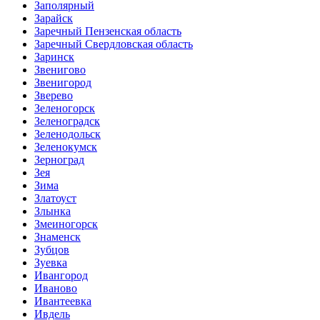
Заполярный
Зарайск
Заречный Пензенская область
Заречный Свердловская область
Заринск
Звенигово
Звенигород
Зверево
Зеленогорск
Зеленоградск
Зеленодольск
Зеленокумск
Зерноград
Зея
Зима
Златоуст
Злынка
Змеиногорск
Знаменск
Зубцов
Зуевка
Ивангород
Иваново
Ивантеевка
Ивдель