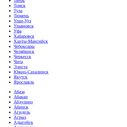
Тверь
Томск
Тула
Тюмень
Улан-Удэ
Ульяновск
Уфа
Хабаровск
Ханты-Мансийск
Чебоксары
Челябинск
Черкесск
Чита
Элиста
Южно-Сахалинск
Якутск
Ярославль
Абаза
Абакан
Абдулино
Абинск
Агидель
Агрыз
Адыгейск