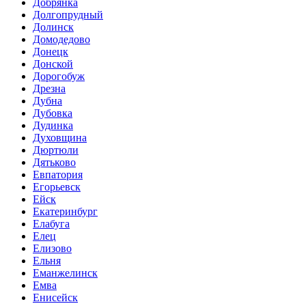
Добрянка
Долгопрудный
Долинск
Домодедово
Донецк
Донской
Дорогобуж
Дрезна
Дубна
Дубовка
Дудинка
Духовщина
Дюртюли
Дятьково
Евпатория
Егорьевск
Ейск
Екатеринбург
Елабуга
Елец
Елизово
Ельня
Еманжелинск
Емва
Енисейск