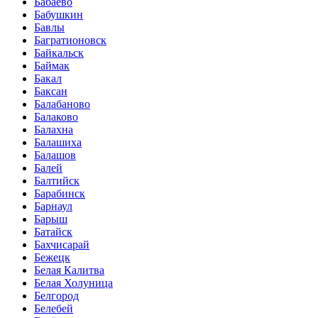
Бабаево
Бабушкин
Бавлы
Багратионовск
Байкальск
Баймак
Бакал
Баксан
Балабаново
Балаково
Балахна
Балашиха
Балашов
Балей
Балтийск
Барабинск
Барнаул
Барыш
Батайск
Бахчисарай
Бежецк
Белая Калитва
Белая Холуница
Белгород
Белебей