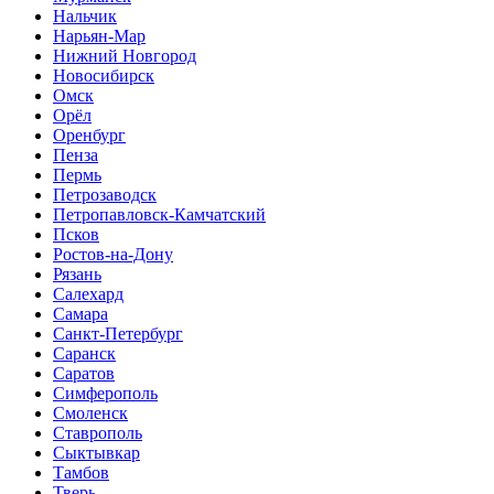
Нальчик
Нарьян-Мар
Нижний Новгород
Новосибирск
Омск
Орёл
Оренбург
Пенза
Пермь
Петрозаводск
Петропавловск-Камчатский
Псков
Ростов-на-Дону
Рязань
Салехард
Самара
Санкт-Петербург
Саранск
Саратов
Симферополь
Смоленск
Ставрополь
Сыктывкар
Тамбов
Тверь