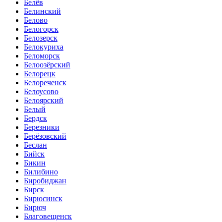
Белёв
Белинский
Белово
Белогорск
Белозерск
Белокуриха
Беломорск
Белоозёрский
Белорецк
Белореченск
Белоусово
Белоярский
Белый
Бердск
Березники
Берёзовский
Беслан
Бийск
Бикин
Билибино
Биробиджан
Бирск
Бирюсинск
Бирюч
Благовещенск