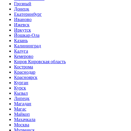
Грозный
Донецк
Екатеринбург
Иваново
Ижевск
Иркутск
Йошкар-Ола
Казань
Калининград
Калуга
Кемерово
Киров Кировская область
Кострома
Краснодар
Красноярск
Курган
Курск
Кызыл
Липецк
Магадан
Магас
Майкоп
Махачкала
Москва
Мурманск