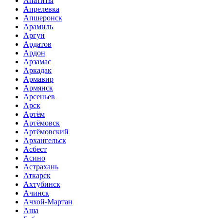
Апатиты
Апрелевка
Апшеронск
Арамиль
Аргун
Ардатов
Ардон
Арзамас
Аркадак
Армавир
Армянск
Арсеньев
Арск
Артём
Артёмовск
Артёмовский
Архангельск
Асбест
Асино
Астрахань
Аткарск
Ахтубинск
Ачинск
Ачхой-Мартан
Аша