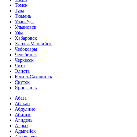
Томск
Тула
Тюмень
Улан-Удэ
Ульяновск
Уфа
Хабаровск
Ханты-Мансийск
Чебоксары
Челябинск
Черкесск
Чита
Элиста
Южно-Сахалинск
Якутск
Ярославль
Абаза
Абакан
Абдулино
Абинск
Агидель
Агрыз
Адыгейск
Азнакаево