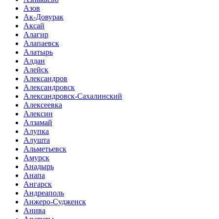
Азов
Ак-Довурак
Аксай
Алагир
Алапаевск
Алатырь
Алдан
Алейск
Александров
Александровск
Александровск-Сахалинский
Алексеевка
Алексин
Алзамай
Алупка
Алушта
Альметьевск
Амурск
Анадырь
Анапа
Ангарск
Андреаполь
Анжеро-Судженск
Анива