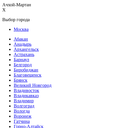
Ачхой-Мартан
X
Выбор города
Москва
Абакан
Анадырь
Архангельск
Астрахань
Барнаул
Белгород
Биробиджан
Благовещенск
Брянск
Великий Новгород
Владивосток
Владикавказ
Владимир
Волгоград
Вологда
Воронеж
Гатчина
Горно-Алтайск