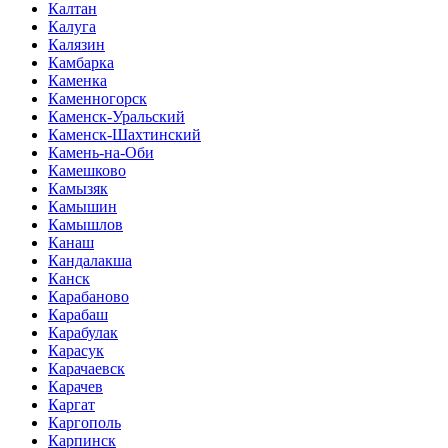
Калтан
Калуга
Калязин
Камбарка
Каменка
Каменногорск
Каменск-Уральский
Каменск-Шахтинский
Камень-на-Оби
Камешково
Камызяк
Камышин
Камышлов
Канаш
Кандалакша
Канск
Карабаново
Карабаш
Карабулак
Карасук
Карачаевск
Карачев
Каргат
Каргополь
Карпинск