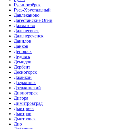
Гусиноозёрск
Гусь-Хрустальный
Давлеканово
Дагестанские Огни
Далматово
Дальнегорск
Дальнереченск
Данилов
Данков
Дегтярск
Дедовск
Демидов
Дербент
Десногорск
Джанкой
Дзержинск
Дзержинский
Дивногорск
Дигора
Димитровград
Дмитриев
Дмитров
Дмитровск
Дно