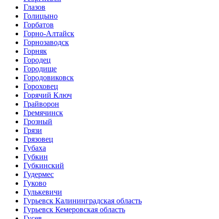
Глазов
Голицыно
Горбатов
Горно-Алтайск
Горнозаводск
Горняк
Городец
Городище
Городовиковск
Гороховец
Горячий Ключ
Грайворон
Гремячинск
Грозный
Грязи
Грязовец
Губаха
Губкин
Губкинский
Гудермес
Гуково
Гулькевичи
Гурьевск Калининградская область
Гурьевск Кемеровская область
Гусев