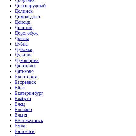
Добрянка
Долгопрудный
Долинск
Домодедово
Донецк
Донской
Дорогобуж
Дрезна
Дубна
Дубовка
Дудинка
Духовщина
Дюртюли
Дятьково
Евпатория
Егорьевск
Ейск
Екатеринбург
Елабуга
Елец
Елизово
Ельня
Еманжелинск
Емва
Енисейск