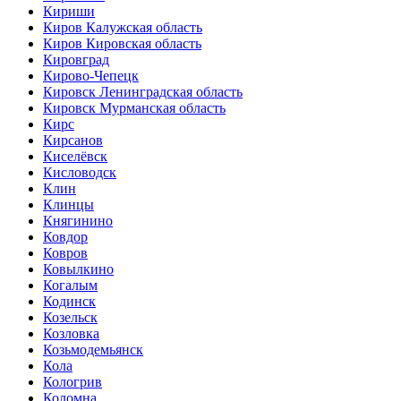
Кириши
Киров Калужская область
Киров Кировская область
Кировград
Кирово-Чепецк
Кировск Ленинградская область
Кировск Мурманская область
Кирс
Кирсанов
Киселёвск
Кисловодск
Клин
Клинцы
Княгинино
Ковдор
Ковров
Ковылкино
Когалым
Кодинск
Козельск
Козловка
Козьмодемьянск
Кола
Кологрив
Коломна