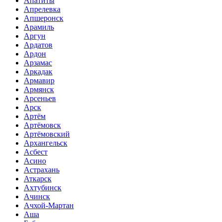
Апатиты
Апрелевка
Апшеронск
Арамиль
Аргун
Ардатов
Ардон
Арзамас
Аркадак
Армавир
Армянск
Арсеньев
Арск
Артём
Артёмовск
Артёмовский
Архангельск
Асбест
Асино
Астрахань
Аткарск
Ахтубинск
Ачинск
Ачхой-Мартан
Аша