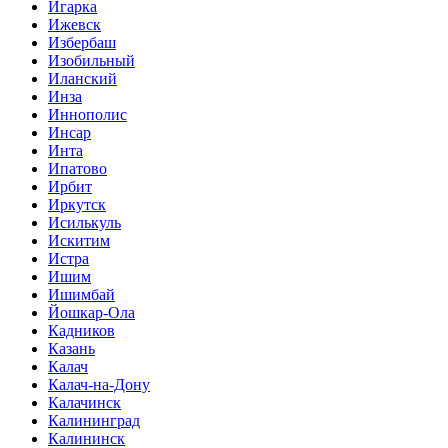
Игарка
Ижевск
Избербаш
Изобильный
Иланский
Инза
Иннополис
Инсар
Инта
Ипатово
Ирбит
Иркутск
Исилькуль
Искитим
Истра
Ишим
Ишимбай
Йошкар-Ола
Кадников
Казань
Калач
Калач-на-Дону
Калачинск
Калининград
Калининск