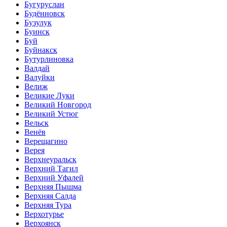
Бугуруслан
Будённовск
Бузулук
Буинск
Буй
Буйнакск
Бутурлиновка
Валдай
Валуйки
Велиж
Великие Луки
Великий Новгород
Великий Устюг
Вельск
Венёв
Верещагино
Верея
Верхнеуральск
Верхний Тагил
Верхний Уфалей
Верхняя Пышма
Верхняя Салда
Верхняя Тура
Верхотурье
Верхоянск