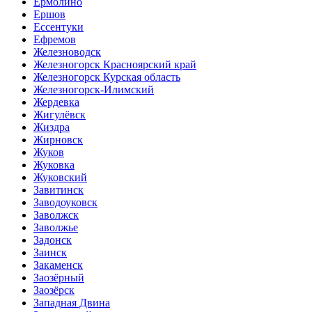
Ермолино
Ершов
Ессентуки
Ефремов
Железноводск
Железногорск Красноярский край
Железногорск Курская область
Железногорск-Илимский
Жердевка
Жигулёвск
Жиздра
Жирновск
Жуков
Жуковка
Жуковский
Завитинск
Заводоуковск
Заволжск
Заволжье
Задонск
Заинск
Закаменск
Заозёрный
Заозёрск
Западная Двина