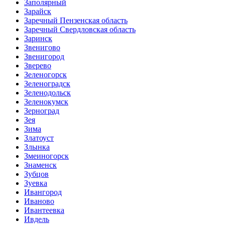
Заполярный
Зарайск
Заречный Пензенская область
Заречный Свердловская область
Заринск
Звенигово
Звенигород
Зверево
Зеленогорск
Зеленоградск
Зеленодольск
Зеленокумск
Зерноград
Зея
Зима
Златоуст
Злынка
Змеиногорск
Знаменск
Зубцов
Зуевка
Ивангород
Иваново
Ивантеевка
Ивдель