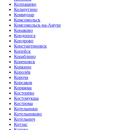
Колпашево
Кольчугино
Коммунар
Комсомольск
Комсомольск-на-Амуре
Конаково
Кондопога
Кондрово
Константиновск
Копейск
Кораблино
Кореновск
Коркино
Королёв
Короча
Корсаков
Коряжма
Костерёво
Костомукша
Кострома
Котельники
Котельниково
Котельнич
Котлас
Котово