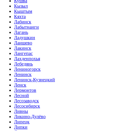
Кушва
Кызыл
Кыштым
Кяхта
Лабинск
Лабытнанги
Лагань
Ладушкин
Лаишево
Лакинск
Лангепас
Лахденпохья
Лебедянь
Лениногорск
Ленинск
Ленинск-Кузнецкий
Ленск
Лермонтов
Лесной
Лесозаводск
Лесосибирск
Ливны
Ликино-Дулёво
Липецк
Липки