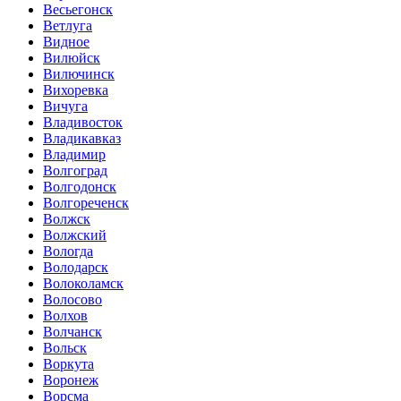
Весьегонск
Ветлуга
Видное
Вилюйск
Вилючинск
Вихоревка
Вичуга
Владивосток
Владикавказ
Владимир
Волгоград
Волгодонск
Волгореченск
Волжск
Волжский
Вологда
Володарск
Волоколамск
Волосово
Волхов
Волчанск
Вольск
Воркута
Воронеж
Ворсма