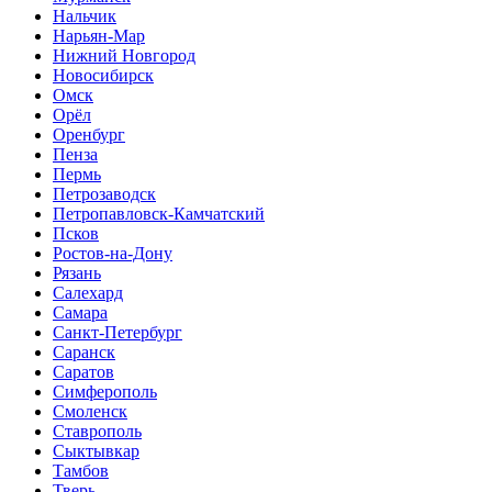
Нальчик
Нарьян-Мар
Нижний Новгород
Новосибирск
Омск
Орёл
Оренбург
Пенза
Пермь
Петрозаводск
Петропавловск-Камчатский
Псков
Ростов-на-Дону
Рязань
Салехард
Самара
Санкт-Петербург
Саранск
Саратов
Симферополь
Смоленск
Ставрополь
Сыктывкар
Тамбов
Тверь