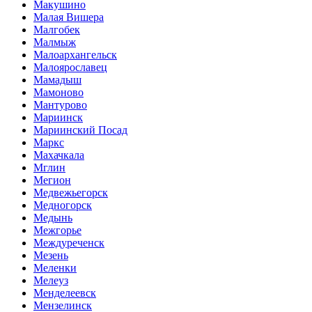
Макушино
Малая Вишера
Малгобек
Малмыж
Малоархангельск
Малоярославец
Мамадыш
Мамоново
Мантурово
Мариинск
Мариинский Посад
Маркс
Махачкала
Мглин
Мегион
Медвежьегорск
Медногорск
Медынь
Межгорье
Междуреченск
Мезень
Меленки
Мелеуз
Менделеевск
Мензелинск