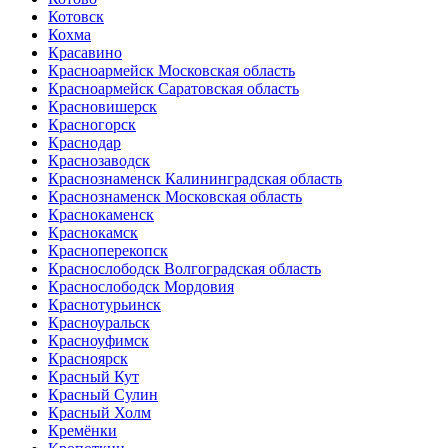
Котовск
Кохма
Красавино
Красноармейск Московская область
Красноармейск Саратовская область
Красновишерск
Красногорск
Краснодар
Краснозаводск
Краснознаменск Калининградская область
Краснознаменск Московская область
Краснокаменск
Краснокамск
Красноперекопск
Краснослободск Волгоградская область
Краснослободск Мордовия
Краснотурьинск
Красноуральск
Красноуфимск
Красноярск
Красный Кут
Красный Сулин
Красный Холм
Кремёнки