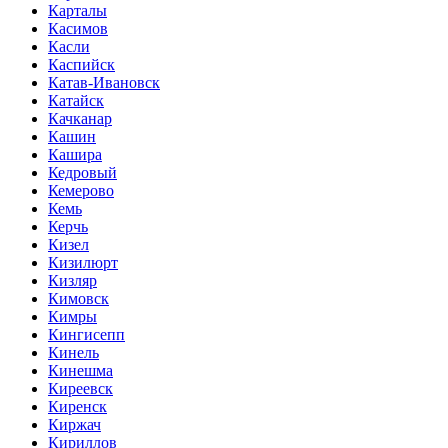
Карталы
Касимов
Касли
Каспийск
Катав-Ивановск
Катайск
Качканар
Кашин
Кашира
Кедровый
Кемерово
Кемь
Керчь
Кизел
Кизилюрт
Кизляр
Кимовск
Кимры
Кингисепп
Кинель
Кинешма
Киреевск
Киренск
Киржач
Кириллов