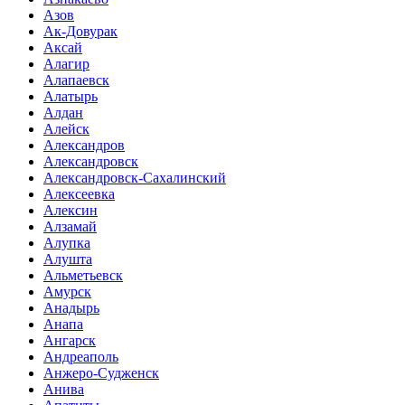
Азов
Ак-Довурак
Аксай
Алагир
Алапаевск
Алатырь
Алдан
Алейск
Александров
Александровск
Александровск-Сахалинский
Алексеевка
Алексин
Алзамай
Алупка
Алушта
Альметьевск
Амурск
Анадырь
Анапа
Ангарск
Андреаполь
Анжеро-Судженск
Анива