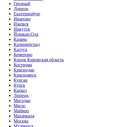
Грозный
Донецк
Екатеринбург
Иваново
Ижевск
Иркутск
Йошкар-Ола
Казань
Калининград
Калуга
Кемерово
Киров Кировская область
Кострома
Краснодар
Красноярск
Курган
Курск
Кызыл
Липецк
Магадан
Магас
Майкоп
Махачкала
Москва
Мурманск