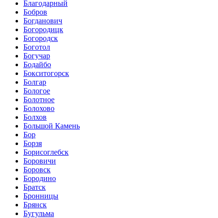
Благодарный
Бобров
Богданович
Богородицк
Богородск
Боготол
Богучар
Бодайбо
Бокситогорск
Болгар
Бологое
Болотное
Болохово
Болхов
Большой Камень
Бор
Борзя
Борисоглебск
Боровичи
Боровск
Бородино
Братск
Бронницы
Брянск
Бугульма