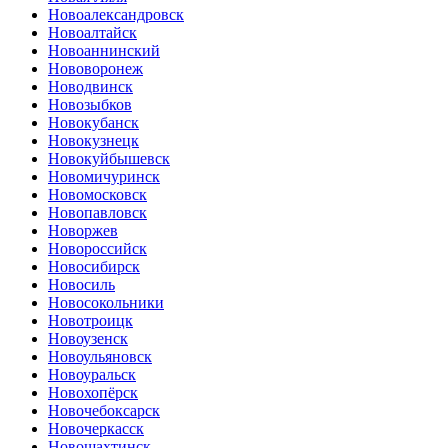
Новоалександровск
Новоалтайск
Новоаннинский
Нововоронеж
Новодвинск
Новозыбков
Новокубанск
Новокузнецк
Новокуйбышевск
Новомичуринск
Новомосковск
Новопавловск
Новоржев
Новороссийск
Новосибирск
Новосиль
Новосокольники
Новотроицк
Новоузенск
Новоульяновск
Новоуральск
Новохопёрск
Новочебоксарск
Новочеркасск
Новошахтинск