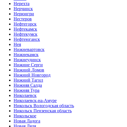
Нерехта
Нерчинск
Нерюнгри
Нестеров
Нефтегорск
Нефтекамск
Нефтекумск
Нефтеюганск
Нея
Нижневартовск
Нижнекамск
Нижнеудинск
Нижние Серги
Нижний Ломов
Нижний Новгород
Нижний Тагил
Нижняя Салда
Нижняя Тура
Николаевск
Николаевск-на-Амуре
Никольск Вологодская область
Никольск Пензенская область
Никольское
Новая Ладога
Новая Ляля