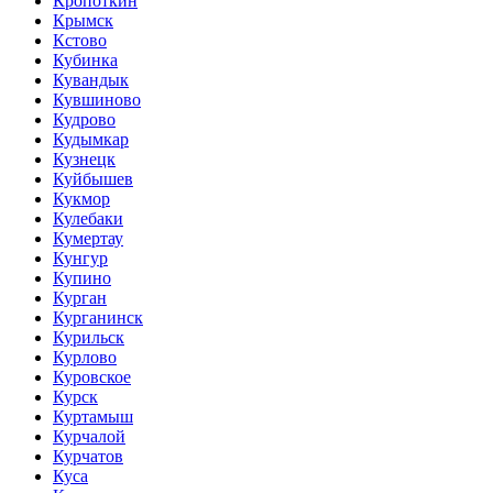
Кропоткин
Крымск
Кстово
Кубинка
Кувандык
Кувшиново
Кудрово
Кудымкар
Кузнецк
Куйбышев
Кукмор
Кулебаки
Кумертау
Кунгур
Купино
Курган
Курганинск
Курильск
Курлово
Куровское
Курск
Куртамыш
Курчалой
Курчатов
Куса