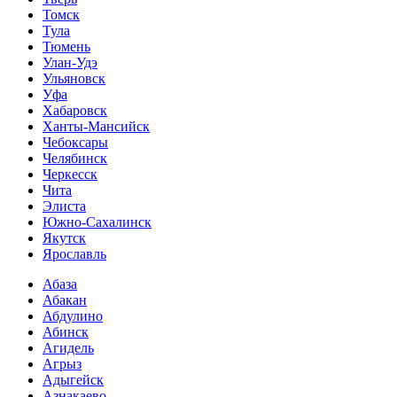
Томск
Тула
Тюмень
Улан-Удэ
Ульяновск
Уфа
Хабаровск
Ханты-Мансийск
Чебоксары
Челябинск
Черкесск
Чита
Элиста
Южно-Сахалинск
Якутск
Ярославль
Абаза
Абакан
Абдулино
Абинск
Агидель
Агрыз
Адыгейск
Азнакаево