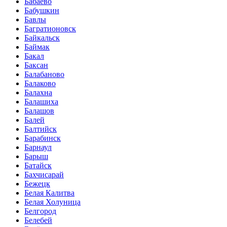
Бабаево
Бабушкин
Бавлы
Багратионовск
Байкальск
Баймак
Бакал
Баксан
Балабаново
Балаково
Балахна
Балашиха
Балашов
Балей
Балтийск
Барабинск
Барнаул
Барыш
Батайск
Бахчисарай
Бежецк
Белая Калитва
Белая Холуница
Белгород
Белебей