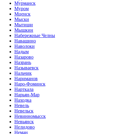
Мурманск
Муром
Мценск
Мыски
Мытищи
Мышкин
Набережные Челны
Навашино
Наволоки
Надым
Назарово
Назрань
Называевск
Нальчик
Нариманов
Наро-Фоминск
Нарткала
Нарьян-Мар
Находка
Невель
Невельск
Невинномысск
Невьянск
Нелидово
Неман