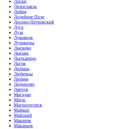
Лиски
Лихославль
Лобня
Лодейное Поле
Лосино-Петровский
Луга
Луза
Лукоянов
Луховицы
Лысково
Лысьва
Лыткарино
Льгов
Любань
Люберцы
Любим
Людиново
Лянтор
Магадан
Магас
Магнитогорск
Майкоп
Майский
Макаров
Макарьев