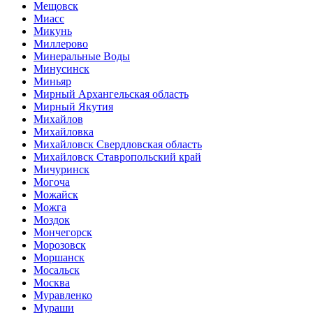
Мещовск
Миасс
Микунь
Миллерово
Минеральные Воды
Минусинск
Миньяр
Мирный Архангельская область
Мирный Якутия
Михайлов
Михайловка
Михайловск Свердловская область
Михайловск Ставропольский край
Мичуринск
Могоча
Можайск
Можга
Моздок
Мончегорск
Морозовск
Моршанск
Мосальск
Москва
Муравленко
Мураши