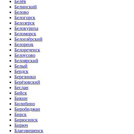
Белёв
Белинский
Белово
Белогорск
Белозерск
Белокуриха
Беломорск
Белоозёрский
Белорецк
Белореченск
Белоусово
Белоярский
Белый
Бердск
Березники
Берёзовский
Беслан
Бийск
Бикин
Билибино
Биробиджан
Бирск
Бирюсинск
Бирюч
Благовещенск