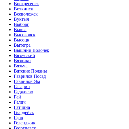
Воскресенск
Воткинск
Всеволожск
Вуктыл
Выборг
Выкса
Высоковск
Высоцк
Вытегра
Вышний Волочёк
Вяземский
Вязники
Вязьма
Вятские Поляны
Гаврилов Посад
Гаврилов-Ям
Гагарин
Гаджиево
Гай
Галич
Гатчина
Гвардейск
Гдов
Геленджик
Георгиевск