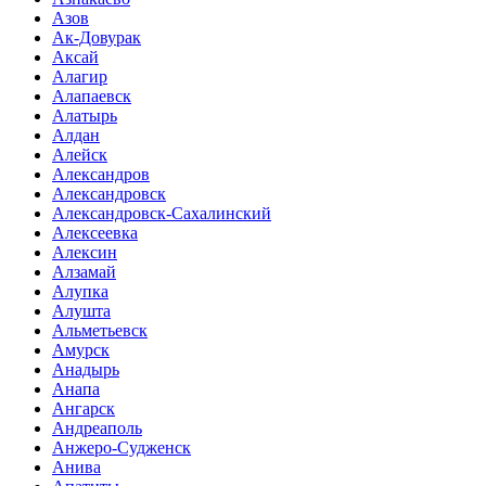
Азов
Ак-Довурак
Аксай
Алагир
Алапаевск
Алатырь
Алдан
Алейск
Александров
Александровск
Александровск-Сахалинский
Алексеевка
Алексин
Алзамай
Алупка
Алушта
Альметьевск
Амурск
Анадырь
Анапа
Ангарск
Андреаполь
Анжеро-Судженск
Анива