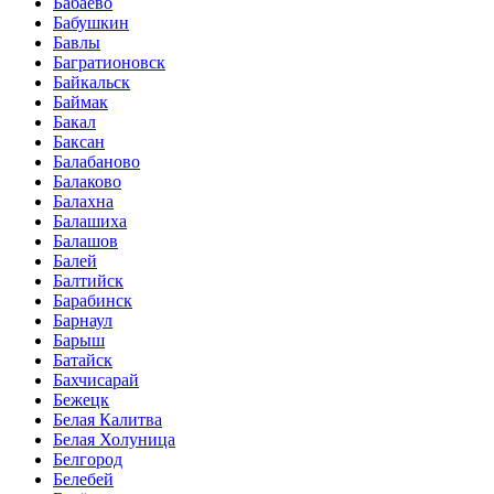
Бабаево
Бабушкин
Бавлы
Багратионовск
Байкальск
Баймак
Бакал
Баксан
Балабаново
Балаково
Балахна
Балашиха
Балашов
Балей
Балтийск
Барабинск
Барнаул
Барыш
Батайск
Бахчисарай
Бежецк
Белая Калитва
Белая Холуница
Белгород
Белебей