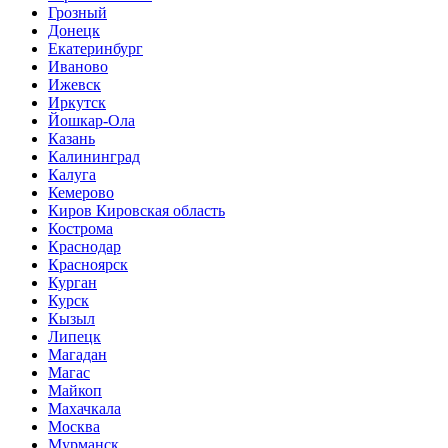
Грозный
Донецк
Екатеринбург
Иваново
Ижевск
Иркутск
Йошкар-Ола
Казань
Калининград
Калуга
Кемерово
Киров Кировская область
Кострома
Краснодар
Красноярск
Курган
Курск
Кызыл
Липецк
Магадан
Магас
Майкоп
Махачкала
Москва
Мурманск