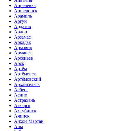
Апатиты
Апрелевка
Апшеронск
Арамиль
Аргун
Ардатов
Ардон
Арзамас
Аркадак
Армавир
Армянск
Арсеньев
Арск
Артём
Артёмовск
Артёмовский
Архангельск
Асбест
Асино
Астрахань
Аткарск
Ахтубинск
Ачинск
Ачхой-Мартан
Аша