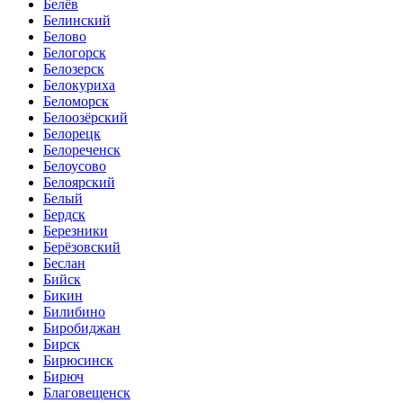
Белёв
Белинский
Белово
Белогорск
Белозерск
Белокуриха
Беломорск
Белоозёрский
Белорецк
Белореченск
Белоусово
Белоярский
Белый
Бердск
Березники
Берёзовский
Беслан
Бийск
Бикин
Билибино
Биробиджан
Бирск
Бирюсинск
Бирюч
Благовещенск