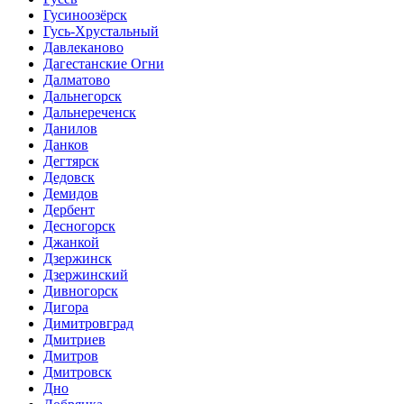
Гусиноозёрск
Гусь-Хрустальный
Давлеканово
Дагестанские Огни
Далматово
Дальнегорск
Дальнереченск
Данилов
Данков
Дегтярск
Дедовск
Демидов
Дербент
Десногорск
Джанкой
Дзержинск
Дзержинский
Дивногорск
Дигора
Димитровград
Дмитриев
Дмитров
Дмитровск
Дно