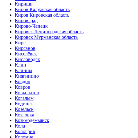
Кириши
Киров Калужская область
Киров Кировская область
Кировград
Кирово-Чепецк
Кировск Ленинградская область
Кировск Мурманская область
Кирс
Кирсанов
Киселёвск
Кисловодск
Клин
Клинцы
Княгинино
Ковдор
Ковров
Ковылкино
Когалым
Кодинск
Козельск
Козловка
Козьмодемьянск
Кола
Кологрив
Коломна