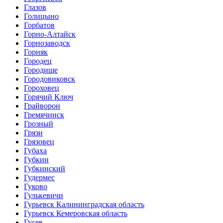
Глазов
Голицыно
Горбатов
Горно-Алтайск
Горнозаводск
Горняк
Городец
Городище
Городовиковск
Гороховец
Горячий Ключ
Грайворон
Гремячинск
Грозный
Грязи
Грязовец
Губаха
Губкин
Губкинский
Гудермес
Гуково
Гулькевичи
Гурьевск Калининградская область
Гурьевск Кемеровская область
Гусев