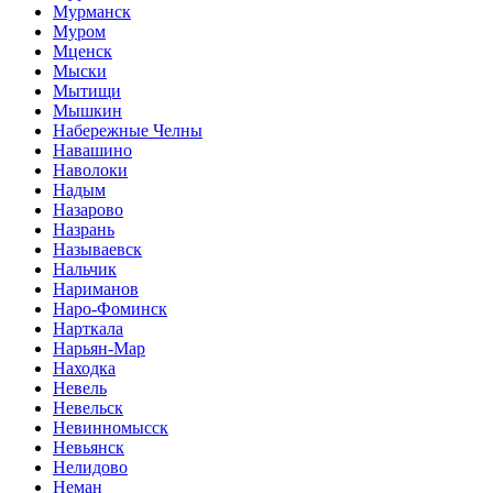
Мурманск
Муром
Мценск
Мыски
Мытищи
Мышкин
Набережные Челны
Навашино
Наволоки
Надым
Назарово
Назрань
Называевск
Нальчик
Нариманов
Наро-Фоминск
Нарткала
Нарьян-Мар
Находка
Невель
Невельск
Невинномысск
Невьянск
Нелидово
Неман