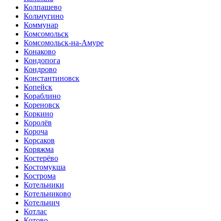
Колпашево
Кольчугино
Коммунар
Комсомольск
Комсомольск-на-Амуре
Конаково
Кондопога
Кондрово
Константиновск
Копейск
Кораблино
Кореновск
Коркино
Королёв
Короча
Корсаков
Коряжма
Костерёво
Костомукша
Кострома
Котельники
Котельниково
Котельнич
Котлас
Котово