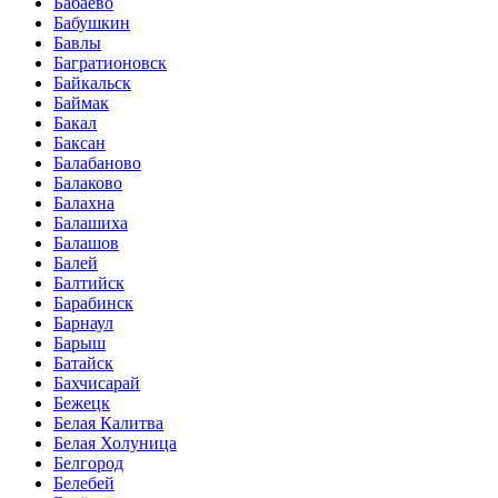
Бабаево
Бабушкин
Бавлы
Багратионовск
Байкальск
Баймак
Бакал
Баксан
Балабаново
Балаково
Балахна
Балашиха
Балашов
Балей
Балтийск
Барабинск
Барнаул
Барыш
Батайск
Бахчисарай
Бежецк
Белая Калитва
Белая Холуница
Белгород
Белебей