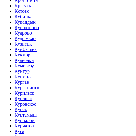
Кропоткин
Крымск
Кстово
Кубинка
Кувандык
Кувшиново
Кудрово
Кудымкар
Кузнецк
Куйбышев
Кукмор
Кулебаки
Кумертау
Кунгур
Купино
Курган
Курганинск
Курильск
Курлово
Куровское
Курск
Куртамыш
Курчалой
Курчатов
Куса