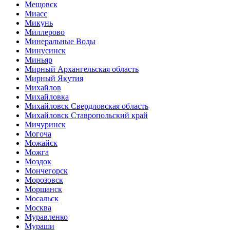
Мещовск
Миасс
Микунь
Миллерово
Минеральные Воды
Минусинск
Миньяр
Мирный Архангельская область
Мирный Якутия
Михайлов
Михайловка
Михайловск Свердловская область
Михайловск Ставропольский край
Мичуринск
Могоча
Можайск
Можга
Моздок
Мончегорск
Морозовск
Моршанск
Мосальск
Москва
Муравленко
Мураши