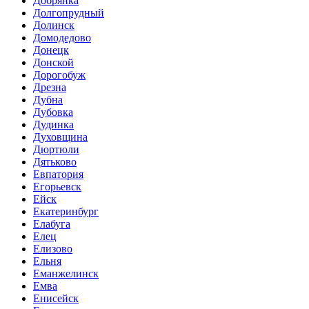
Добрянка
Долгопрудный
Долинск
Домодедово
Донецк
Донской
Дорогобуж
Дрезна
Дубна
Дубовка
Дудинка
Духовщина
Дюртюли
Дятьково
Евпатория
Егорьевск
Ейск
Екатеринбург
Елабуга
Елец
Елизово
Ельня
Еманжелинск
Емва
Енисейск