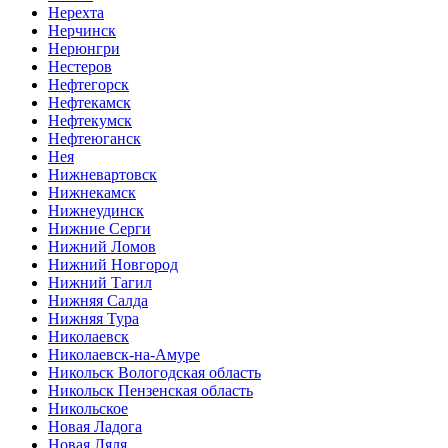
Нерехта
Нерчинск
Нерюнгри
Нестеров
Нефтегорск
Нефтекамск
Нефтекумск
Нефтеюганск
Нея
Нижневартовск
Нижнекамск
Нижнеудинск
Нижние Серги
Нижний Ломов
Нижний Новгород
Нижний Тагил
Нижняя Салда
Нижняя Тура
Николаевск
Николаевск-на-Амуре
Никольск Вологодская область
Никольск Пензенская область
Никольское
Новая Ладога
Новая Ляля