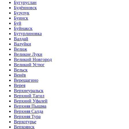
Бугуруслан
Будённовск
Бузулук
Буинск
Буй
Буйнакск
Бутурлиновка
Валдай
Валуйки
Велиж
Великие Луки
Великий Новгород
Великий Устюг
Вельск
Венёв
Верещагино
Верея
Верхнеуральск
Верхний Тагил
Верхний Уфалей
Верхняя Пышма
Верхняя Салда
Верхняя Тура
Верхотурье
Верхоянск