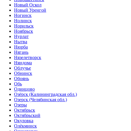
Новый Оскол
Новый Уренгой
Ногинск
Нолинск
Норильск
Ноябрьск
Нурлат
Нытва
Нюрба
Нягань
Нязелетворск
Няндома
Облучье
Обнинск
Обоянь
Обь
Одинцово
Озёрск (Калининградская обл.)
Озерск (Челябинская обл.)
Озеры
Октябрьск
Октябрьский
Окуловка
Олёкминск