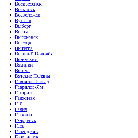
Воскресенск
Воткинск
Всеволожск
Вуктыл
Выборг
Выкса
Высоковск
Высоцк
Вытегра
Вышний Волочёк
Вяземский
Вязники
Вязьма
Вятские Поляны
Гаврилов Посад
Гаврилов-Ям
Гагарин
Гаджиево
Гай
Галич
Гатчина
Гвардейск
Гдов
Геленджик
Георгиевск