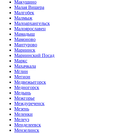
Макушино
Малая Вишера
Малгобек
Малмыж
Малоархангельск
Малоярославец
Мамадыш
Мамоново
Мантурово
Мариинск
Мариинский Посад
Маркс
Махачкала
Мглин
Мегион
Медвежьегорск
Медногорск
Медынь
Межгорье
Междуреченск
Мезень
Меленки
Мелеуз
Менделеевск
Мензелинск