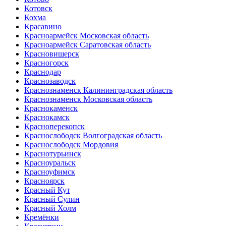
Котовск
Кохма
Красавино
Красноармейск Московская область
Красноармейск Саратовская область
Красновишерск
Красногорск
Краснодар
Краснозаводск
Краснознаменск Калининградская область
Краснознаменск Московская область
Краснокаменск
Краснокамск
Красноперекопск
Краснослободск Волгоградская область
Краснослободск Мордовия
Краснотурьинск
Красноуральск
Красноуфимск
Красноярск
Красный Кут
Красный Сулин
Красный Холм
Кремёнки