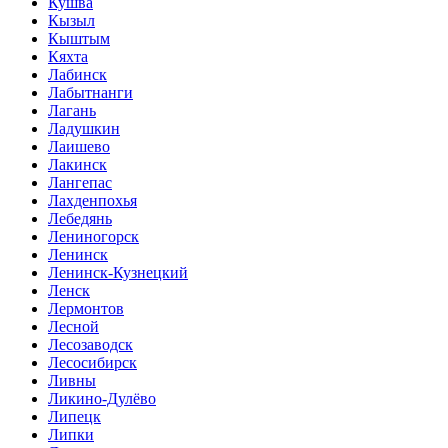
Кушва
Кызыл
Кыштым
Кяхта
Лабинск
Лабытнанги
Лагань
Ладушкин
Лаишево
Лакинск
Лангепас
Лахденпохья
Лебедянь
Лениногорск
Ленинск
Ленинск-Кузнецкий
Ленск
Лермонтов
Лесной
Лесозаводск
Лесосибирск
Ливны
Ликино-Дулёво
Липецк
Липки