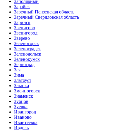
Заполярный
Зарайск
Заречный Пензенская область
Заречный Свердловская область
Заринск
Звенигово
Звенигород
Зверево
Зеленогорск
Зеленоградск
Зеленодольск
Зеленокумск
Зерноград
Зея
Зима
Златоуст
Злынка
Змеиногорск
Знаменск
Зубцов
Зуевка
Ивангород
Иваново
Ивантеевка
Ивдель