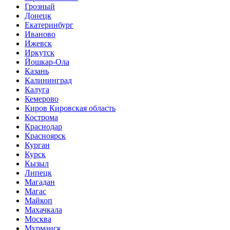
Грозный
Донецк
Екатеринбург
Иваново
Ижевск
Иркутск
Йошкар-Ола
Казань
Калининград
Калуга
Кемерово
Киров Кировская область
Кострома
Краснодар
Красноярск
Курган
Курск
Кызыл
Липецк
Магадан
Магас
Майкоп
Махачкала
Москва
Мурманск