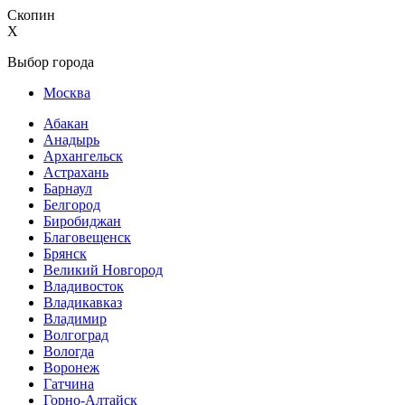
Скопин
X
Выбор города
Москва
Абакан
Анадырь
Архангельск
Астрахань
Барнаул
Белгород
Биробиджан
Благовещенск
Брянск
Великий Новгород
Владивосток
Владикавказ
Владимир
Волгоград
Вологда
Воронеж
Гатчина
Горно-Алтайск