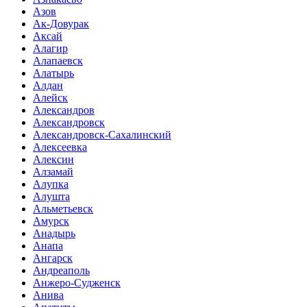
Азов
Ак-Довурак
Аксай
Алагир
Алапаевск
Алатырь
Алдан
Алейск
Александров
Александровск
Александровск-Сахалинский
Алексеевка
Алексин
Алзамай
Алупка
Алушта
Альметьевск
Амурск
Анадырь
Анапа
Ангарск
Андреаполь
Анжеро-Судженск
Анива