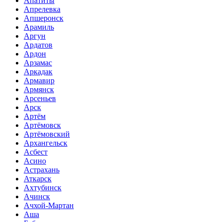
Апатиты
Апрелевка
Апшеронск
Арамиль
Аргун
Ардатов
Ардон
Арзамас
Аркадак
Армавир
Армянск
Арсеньев
Арск
Артём
Артёмовск
Артёмовский
Архангельск
Асбест
Асино
Астрахань
Аткарск
Ахтубинск
Ачинск
Ачхой-Мартан
Аша