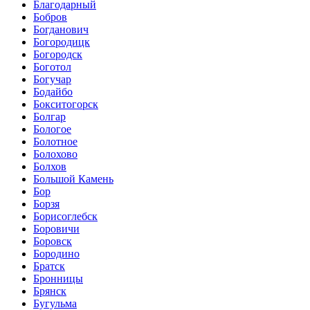
Благодарный
Бобров
Богданович
Богородицк
Богородск
Боготол
Богучар
Бодайбо
Бокситогорск
Болгар
Бологое
Болотное
Болохово
Болхов
Большой Камень
Бор
Борзя
Борисоглебск
Боровичи
Боровск
Бородино
Братск
Бронницы
Брянск
Бугульма