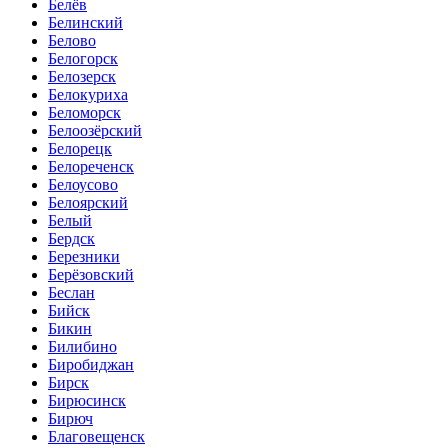
Белёв
Белинский
Белово
Белогорск
Белозерск
Белокуриха
Беломорск
Белоозёрский
Белорецк
Белореченск
Белоусово
Белоярский
Белый
Бердск
Березники
Берёзовский
Беслан
Бийск
Бикин
Билибино
Биробиджан
Бирск
Бирюсинск
Бирюч
Благовещенск