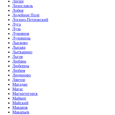
Лиски
Лихославль
Лобня
Лодейное Поле
Лосино-Петровский
Луга
Луза
Лукоянов
Луховицы
Лысково
Лысьва
Лыткарино
Льгов
Любань
Люберцы
Любим
Людиново
Лянтор
Магадан
Магас
Магнитогорск
Майкоп
Майский
Макаров
Макарьев