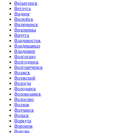
Весьегонск
Ветлуга
Видное
Вилюйск
Вилючинск
Вихоревка
Вичуга
Владивосток
Владикавказ
Владимир
Волгоград
Волгодонск
Волгореченск
Волжск
Волжский
Вологда
Володарск
Волоколамск
Волосово
Волхов
Волчанск
Вольск
Воркута
Воронеж
Ворсма