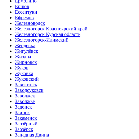
Ермолино
Ершов
Ессентуки
Ефремов
Железноводск
Железногорск Красноярский край
Железногорск Курская область
Железногорск-Илимский
Жердевка
Жигулёвск
Жиздра
Жирновск
Жуков
Жуковка
Жуковский
Завитинск
Заводоуковск
Заволжск
Заволжье
Задонск
Заинск
Закаменск
Заозёрный
Заозёрск
Западная Двина