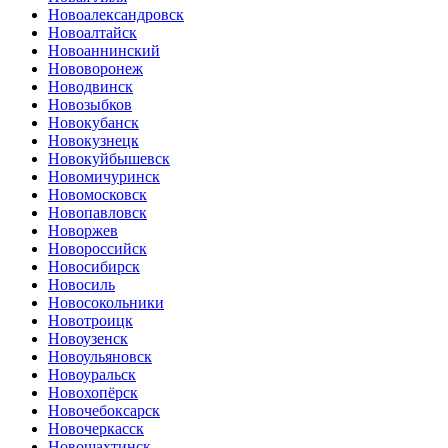
Новоалександровск
Новоалтайск
Новоаннинский
Нововоронеж
Новодвинск
Новозыбков
Новокубанск
Новокузнецк
Новокуйбышевск
Новомичуринск
Новомосковск
Новопавловск
Новоржев
Новороссийск
Новосибирск
Новосиль
Новосокольники
Новотроицк
Новоузенск
Новоульяновск
Новоуральск
Новохопёрск
Новочебоксарск
Новочеркасск
Новошахтинск