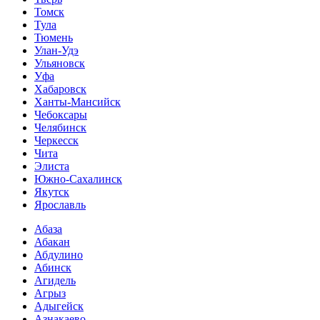
Томск
Тула
Тюмень
Улан-Удэ
Ульяновск
Уфа
Хабаровск
Ханты-Мансийск
Чебоксары
Челябинск
Черкесск
Чита
Элиста
Южно-Сахалинск
Якутск
Ярославль
Абаза
Абакан
Абдулино
Абинск
Агидель
Агрыз
Адыгейск
Азнакаево