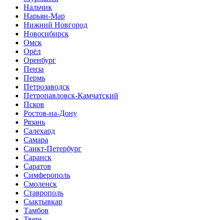
Нальчик
Нарьян-Мар
Нижний Новгород
Новосибирск
Омск
Орёл
Оренбург
Пенза
Пермь
Петрозаводск
Петропавловск-Камчатский
Псков
Ростов-на-Дону
Рязань
Салехард
Самара
Санкт-Петербург
Саранск
Саратов
Симферополь
Смоленск
Ставрополь
Сыктывкар
Тамбов
Тверь