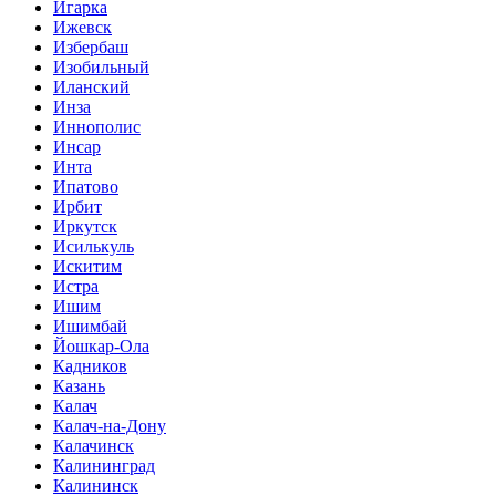
Игарка
Ижевск
Избербаш
Изобильный
Иланский
Инза
Иннополис
Инсар
Инта
Ипатово
Ирбит
Иркутск
Исилькуль
Искитим
Истра
Ишим
Ишимбай
Йошкар-Ола
Кадников
Казань
Калач
Калач-на-Дону
Калачинск
Калининград
Калининск