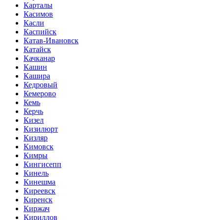
Карталы
Касимов
Касли
Каспийск
Катав-Ивановск
Катайск
Качканар
Кашин
Кашира
Кедровый
Кемерово
Кемь
Керчь
Кизел
Кизилюрт
Кизляр
Кимовск
Кимры
Кингисепп
Кинель
Кинешма
Киреевск
Киренск
Киржач
Кириллов