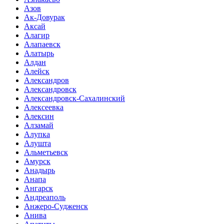
Азов
Ак-Довурак
Аксай
Алагир
Алапаевск
Алатырь
Алдан
Алейск
Александров
Александровск
Александровск-Сахалинский
Алексеевка
Алексин
Алзамай
Алупка
Алушта
Альметьевск
Амурск
Анадырь
Анапа
Ангарск
Андреаполь
Анжеро-Судженск
Анива