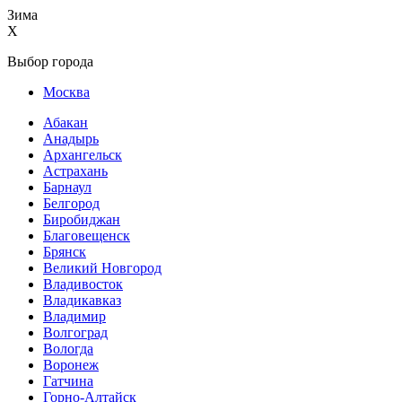
Зима
X
Выбор города
Москва
Абакан
Анадырь
Архангельск
Астрахань
Барнаул
Белгород
Биробиджан
Благовещенск
Брянск
Великий Новгород
Владивосток
Владикавказ
Владимир
Волгоград
Вологда
Воронеж
Гатчина
Горно-Алтайск