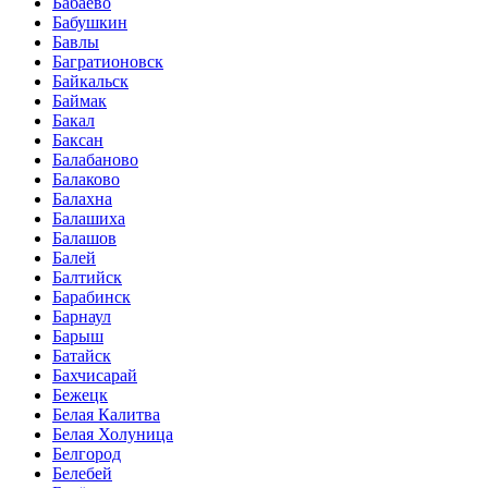
Бабаево
Бабушкин
Бавлы
Багратионовск
Байкальск
Баймак
Бакал
Баксан
Балабаново
Балаково
Балахна
Балашиха
Балашов
Балей
Балтийск
Барабинск
Барнаул
Барыш
Батайск
Бахчисарай
Бежецк
Белая Калитва
Белая Холуница
Белгород
Белебей