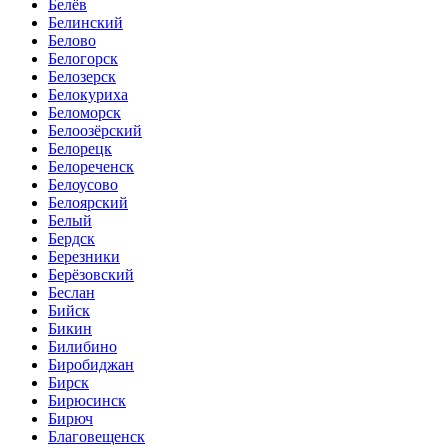
Белёв
Белинский
Белово
Белогорск
Белозерск
Белокуриха
Беломорск
Белоозёрский
Белорецк
Белореченск
Белоусово
Белоярский
Белый
Бердск
Березники
Берёзовский
Беслан
Бийск
Бикин
Билибино
Биробиджан
Бирск
Бирюсинск
Бирюч
Благовещенск