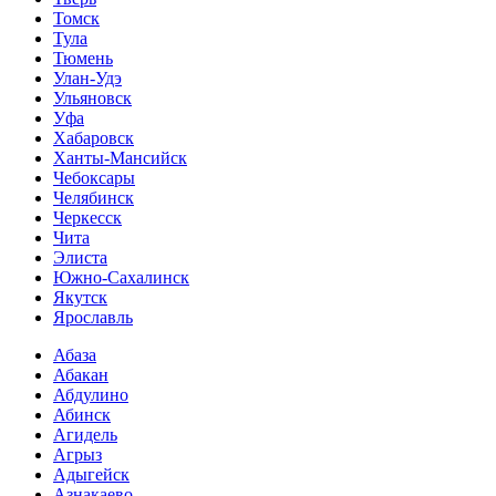
Томск
Тула
Тюмень
Улан-Удэ
Ульяновск
Уфа
Хабаровск
Ханты-Мансийск
Чебоксары
Челябинск
Черкесск
Чита
Элиста
Южно-Сахалинск
Якутск
Ярославль
Абаза
Абакан
Абдулино
Абинск
Агидель
Агрыз
Адыгейск
Азнакаево