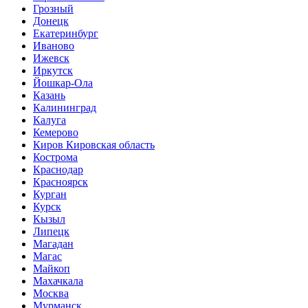
Грозный
Донецк
Екатеринбург
Иваново
Ижевск
Иркутск
Йошкар-Ола
Казань
Калининград
Калуга
Кемерово
Киров Кировская область
Кострома
Краснодар
Красноярск
Курган
Курск
Кызыл
Липецк
Магадан
Магас
Майкоп
Махачкала
Москва
Мурманск