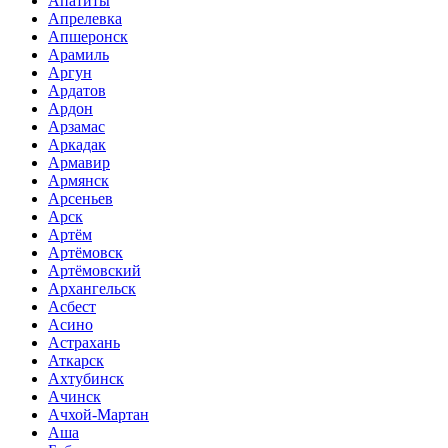
Апатиты
Апрелевка
Апшеронск
Арамиль
Аргун
Ардатов
Ардон
Арзамас
Аркадак
Армавир
Армянск
Арсеньев
Арск
Артём
Артёмовск
Артёмовский
Архангельск
Асбест
Асино
Астрахань
Аткарск
Ахтубинск
Ачинск
Ачхой-Мартан
Аша