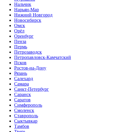
Нальчик
Нарьян-Мар
Нижний Новгород
Новосибирск
Омск
Орёл
Оренбург
Пенза
Пермь
Петрозаводск
Петропавловск-Камчатский
Псков
Ростов-на-Дону
Рязань
Салехард
Самара
Санкт-Петербург
Саранск
Саратов
Симферополь
Смоленск
Ставрополь
Сыктывкар
Тамбов
Тверь