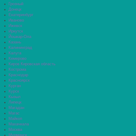
Грозный
Донецк
Екатеринбург
Иваново
Ижевск
Иркутск
Йошкар-Ола
Казань
Калининград
Калуга
Кемерово
Киров Кировская область
Кострома
Краснодар
Красноярск
Курган
Курск
Кызыл
Липецк
Магадан
Магас
Майкоп
Махачкала
Москва
Мурманск