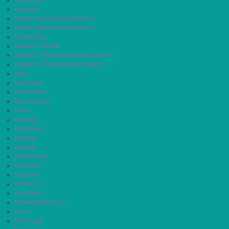
Кириллов
Кириши
Киров Калужская область
Киров Кировская область
Кировград
Кирово-Чепецк
Кировск Ленинградская область
Кировск Мурманская область
Кирс
Кирсанов
Киселёвск
Кисловодск
Клин
Клинцы
Княгинино
Ковдор
Ковров
Ковылкино
Когалым
Кодинск
Козельск
Козловка
Козьмодемьянск
Кола
Кологрив