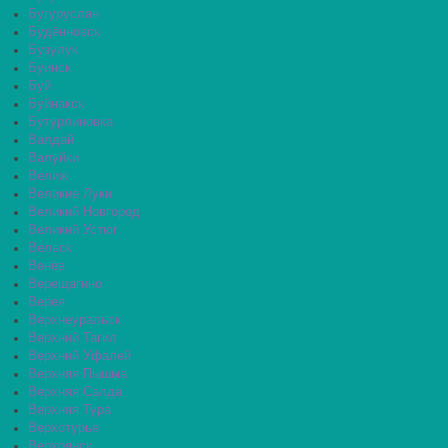
Бугуруслан
Будённовск
Бузулук
Буинск
Буй
Буйнакск
Бутурлиновка
Валдай
Валуйки
Велиж
Великие Луки
Великий Новгород
Великий Устюг
Вельск
Венёв
Верещагино
Верея
Верхнеуральск
Верхний Тагил
Верхний Уфалей
Верхняя Пышма
Верхняя Салда
Верхняя Тура
Верхотурье
Верхоянск