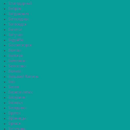
Благодарный
Бобров
Богданович
Богородицк
Богородск
Боготол
Богучар
Бодайбо
Бокситогорск
Болгар
Бологое
Болотное
Болохово
Болхов
Большой Камень
Бор
Борзя
Борисоглебск
Боровичи
Боровск
Бородино
Братск
Бронницы
Брянск
Бугульма