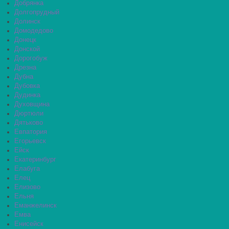
Добрянка
Долгопрудный
Долинск
Домодедово
Донецк
Донской
Дорогобуж
Дрезна
Дубна
Дубовка
Дудинка
Духовщина
Дюртюли
Дятьково
Евпатория
Егорьевск
Ейск
Екатеринбург
Елабуга
Елец
Елизово
Ельня
Еманжелинск
Емва
Енисейск