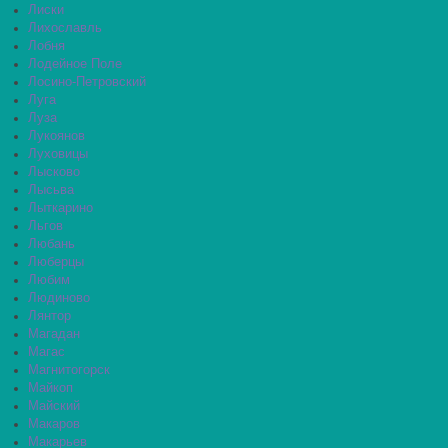
Лиски
Лихославль
Лобня
Лодейное Поле
Лосино-Петровский
Луга
Луза
Лукоянов
Луховицы
Лысково
Лысьва
Лыткарино
Льгов
Любань
Люберцы
Любим
Людиново
Лянтор
Магадан
Магас
Магнитогорск
Майкоп
Майский
Макаров
Макарьев