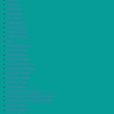
Неман
Нерехта
Нерчинск
Нерюнгри
Нестеров
Нефтегорск
Нефтекамск
Нефтекумск
Нефтеюганск
Нея
Нижневартовск
Нижнекамск
Нижнеудинск
Нижние Серги
Нижний Ломов
Нижний Новгород
Нижний Тагил
Нижняя Салда
Нижняя Тура
Николаевск
Николаевск-на-Амуре
Никольск Вологодская область
Никольск Пензенская область
Никольское
Новая Ладога