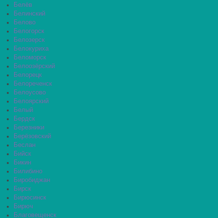
Белёв
Белинский
Белово
Белогорск
Белозерск
Белокуриха
Беломорск
Белоозёрский
Белорецк
Белореченск
Белоусово
Белоярский
Белый
Бердск
Березники
Берёзовский
Беслан
Бийск
Бикин
Билибино
Биробиджан
Бирск
Бирюсинск
Бирюч
Благовещенск