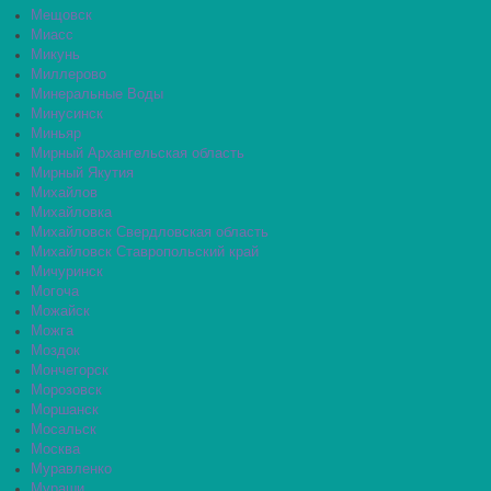
Мещовск
Миасс
Микунь
Миллерово
Минеральные Воды
Минусинск
Миньяр
Мирный Архангельская область
Мирный Якутия
Михайлов
Михайловка
Михайловск Свердловская область
Михайловск Ставропольский край
Мичуринск
Могоча
Можайск
Можга
Моздок
Мончегорск
Морозовск
Моршанск
Мосальск
Москва
Муравленко
Мураши