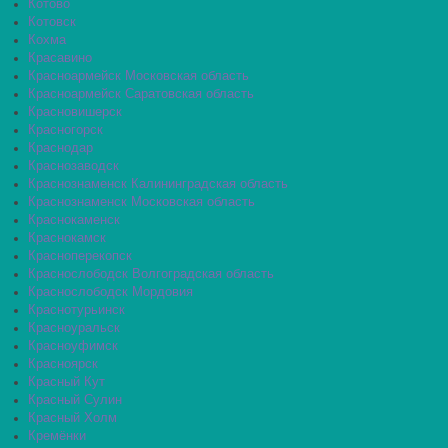
Котово
Котовск
Кохма
Красавино
Красноармейск Московская область
Красноармейск Саратовская область
Красновишерск
Красногорск
Краснодар
Краснозаводск
Краснознаменск Калининградская область
Краснознаменск Московская область
Краснокаменск
Краснокамск
Красноперекопск
Краснослободск Волгоградская область
Краснослободск Мордовия
Краснотурьинск
Красноуральск
Красноуфимск
Красноярск
Красный Кут
Красный Сулин
Красный Холм
Кремёнки