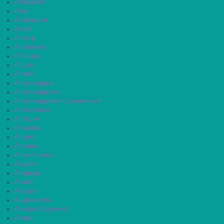
Азнакаево
Азов
Ак-Довурак
Аксай
Алагир
Алапаевск
Алатырь
Алдан
Алейск
Александров
Александровск
Александровск-Сахалинский
Алексеевка
Алексин
Алзамай
Алупка
Алушта
Альметьевск
Амурск
Анадырь
Анапа
Ангарск
Андреаполь
Анжеро-Судженск
Анива