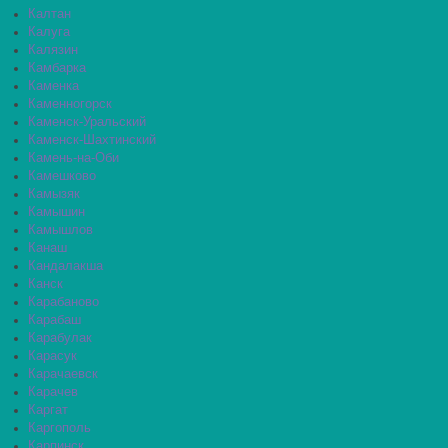
Калтан
Калуга
Калязин
Камбарка
Каменка
Каменногорск
Каменск-Уральский
Каменск-Шахтинский
Камень-на-Оби
Камешково
Камызяк
Камышин
Камышлов
Канаш
Кандалакша
Канск
Карабаново
Карабаш
Карабулак
Карасук
Карачаевск
Карачев
Каргат
Каргополь
Карпинск