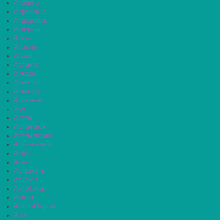
Апатиты
Апрелевка
Апшеронск
Арамиль
Аргун
Ардатов
Ардон
Арзамас
Аркадак
Армавир
Армянск
Арсеньев
Арск
Артём
Артёмовск
Артёмовский
Архангельск
Асбест
Асино
Астрахань
Аткарск
Ахтубинск
Ачинск
Ачхой-Мартан
Аша