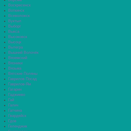
Ворсма
Воскресенск
Воткинск
Всеволожск
Вуктыл
Выборг
Выкса
Высоковск
Высоцк
Вытегра
Вышний Волочёк
Вяземский
Вязники
Вязьма
Вятские Поляны
Гаврилов Посад
Гаврилов-Ям
Гагарин
Гаджиево
Гай
Галич
Гатчина
Гвардейск
Гдов
Геленджик