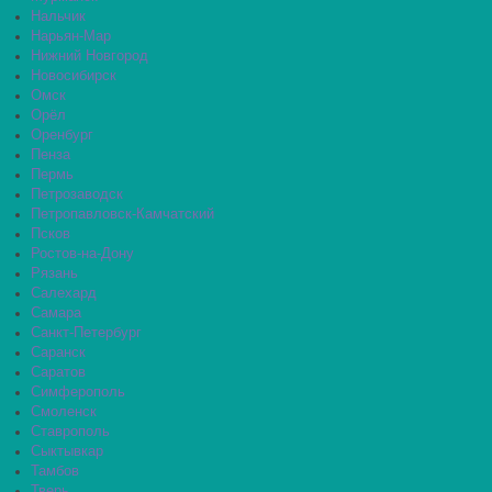
Нальчик
Нарьян-Мар
Нижний Новгород
Новосибирск
Омск
Орёл
Оренбург
Пенза
Пермь
Петрозаводск
Петропавловск-Камчатский
Псков
Ростов-на-Дону
Рязань
Салехард
Самара
Санкт-Петербург
Саранск
Саратов
Симферополь
Смоленск
Ставрополь
Сыктывкар
Тамбов
Тверь