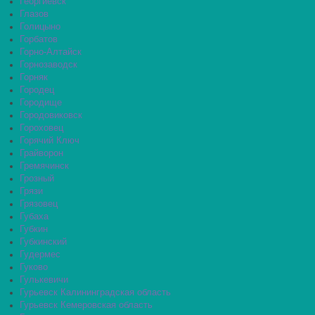
Георгиевск
Глазов
Голицыно
Горбатов
Горно-Алтайск
Горнозаводск
Горняк
Городец
Городище
Городовиковск
Гороховец
Горячий Ключ
Грайворон
Гремячинск
Грозный
Грязи
Грязовец
Губаха
Губкин
Губкинский
Гудермес
Гуково
Гулькевичи
Гурьевск Калининградская область
Гурьевск Кемеровская область