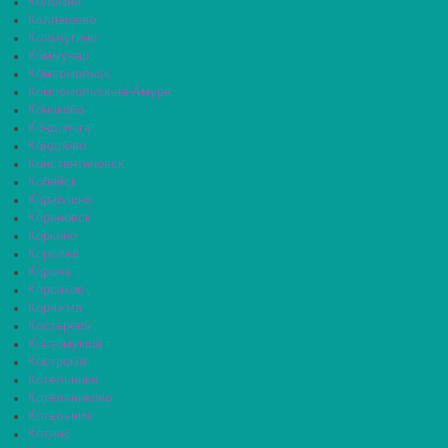
Коломна
Колпашево
Кольчугино
Коммунар
Комсомольск
Комсомольск-на-Амуре
Конаково
Кондопога
Кондрово
Константиновск
Копейск
Кораблино
Кореновск
Коркино
Королёв
Короча
Корсаков
Коряжма
Костерёво
Костомукша
Кострома
Котельники
Котельниково
Котельнич
Котлас