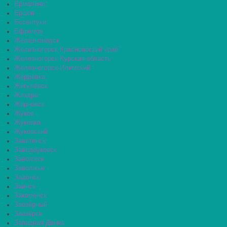
Ермолино
Ершов
Ессентуки
Ефремов
Железноводск
Железногорск Красноярский край
Железногорск Курская область
Железногорск-Илимский
Жердевка
Жигулёвск
Жиздра
Жирновск
Жуков
Жуковка
Жуковский
Завитинск
Заводоуковск
Заволжск
Заволжье
Задонск
Заинск
Закаменск
Заозёрный
Заозёрск
Западная Двина