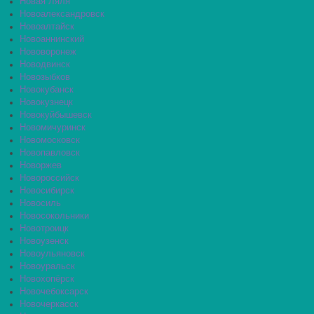
Новая Ляля
Новоалександровск
Новоалтайск
Новоаннинский
Нововоронеж
Новодвинск
Новозыбков
Новокубанск
Новокузнецк
Новокуйбышевск
Новомичуринск
Новомосковск
Новопавловск
Новоржев
Новороссийск
Новосибирск
Новосиль
Новосокольники
Новотроицк
Новоузенск
Новоульяновск
Новоуральск
Новохопёрск
Новочебоксарск
Новочеркасск