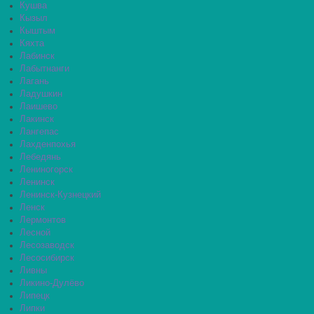
Кушва
Кызыл
Кыштым
Кяхта
Лабинск
Лабытнанги
Лагань
Ладушкин
Лаишево
Лакинск
Лангепас
Лахденпохья
Лебедянь
Лениногорск
Ленинск
Ленинск-Кузнецкий
Ленск
Лермонтов
Лесной
Лесозаводск
Лесосибирск
Ливны
Ликино-Дулёво
Липецк
Липки