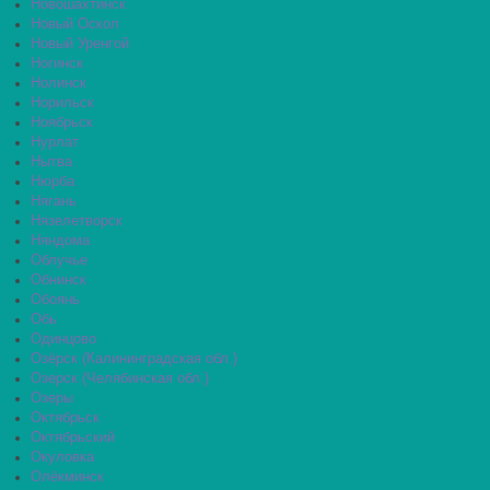
Новошахтинск
Новый Оскол
Новый Уренгой
Ногинск
Нолинск
Норильск
Ноябрьск
Нурлат
Нытва
Нюрба
Нягань
Нязелетворск
Няндома
Облучье
Обнинск
Обоянь
Обь
Одинцово
Озёрск (Калининградская обл.)
Озерск (Челябинская обл.)
Озеры
Октябрьск
Октябрьский
Окуловка
Олёкминск