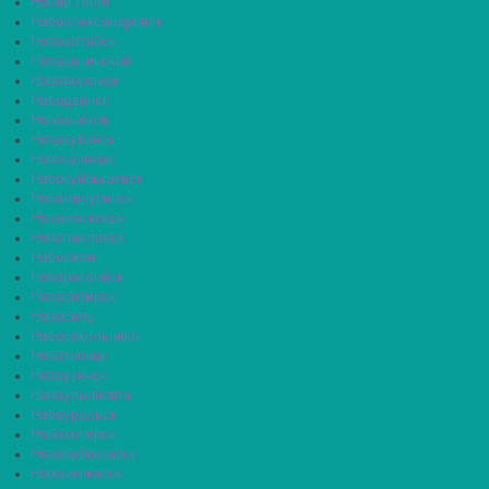
Новая Ляля
Новоалександровск
Новоалтайск
Новоаннинский
Нововоронеж
Новодвинск
Новозыбков
Новокубанск
Новокузнецк
Новокуйбышевск
Новомичуринск
Новомосковск
Новопавловск
Новоржев
Новороссийск
Новосибирск
Новосиль
Новосокольники
Новотроицк
Новоузенск
Новоульяновск
Новоуральск
Новохопёрск
Новочебоксарск
Новочеркасск