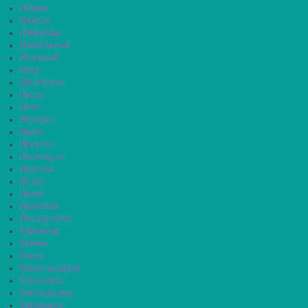
Игарка
Ижевск
Избербаш
Изобильный
Иланский
Инза
Иннополис
Инсар
Инта
Ипатово
Ирбит
Иркутск
Исилькуль
Искитим
Истра
Ишим
Ишимбай
Йошкар-Ола
Кадников
Казань
Калач
Калач-на-Дону
Калачинск
Калининград
Калининск