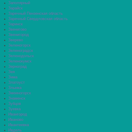
Заполярный
Зарайск
Заречный Пензенская область
Заречный Свердловская область
Заринск
Звенигово
Звенигород
Зверево
Зеленогорск
Зеленоградск
Зеленодольск
Зеленокумск
Зерноград
Зея
Зима
Златоуст
Злынка
Змеиногорск
Знаменск
Зубцов
Зуевка
Ивангород
Иваново
Ивантеевка
Ивдель