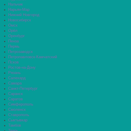
Нальчик
Нарьян-Мар
Нижний Новгород
Новосибирск
Омск
Орёл
Оренбург
Пенза
Пермь
Петрозаводск
Петропавловск-Камчатский
Псков
Ростов-на-Дону
Рязань
Салехард
Самара
Санкт-Петербург
Саранск
Саратов
Симферополь
Смоленск
Ставрополь
Сыктывкар
Тамбов
Тверь