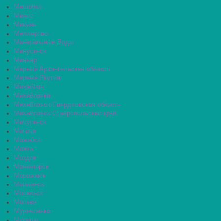
Мещовск
Миасс
Микунь
Миллерово
Минеральные Воды
Минусинск
Миньяр
Мирный Архангельская область
Мирный Якутия
Михайлов
Михайловка
Михайловск Свердловская область
Михайловск Ставропольский край
Мичуринск
Могоча
Можайск
Можга
Моздок
Мончегорск
Морозовск
Моршанск
Мосальск
Москва
Муравленко
Мураши