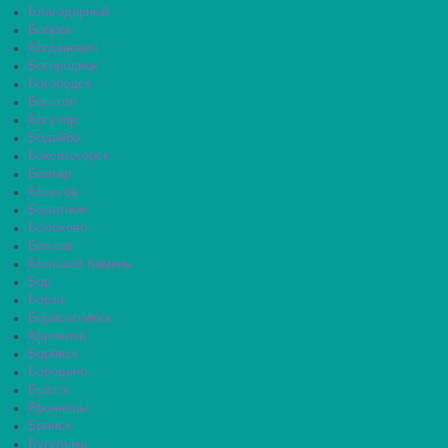
Благодарный
Бобров
Богданович
Богородицк
Богородск
Боготол
Богучар
Бодайбо
Бокситогорск
Болгар
Бологое
Болотное
Болохово
Болхов
Большой Камень
Бор
Борзя
Борисоглебск
Боровичи
Боровск
Бородино
Братск
Бронницы
Брянск
Бугульма