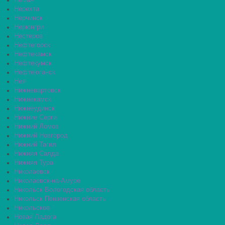
Неман
Нерехта
Нерчинск
Нерюнгри
Нестеров
Нефтегорск
Нефтекамск
Нефтекумск
Нефтеюганск
Нея
Нижневартовск
Нижнекамск
Нижнеудинск
Нижние Серги
Нижний Ломов
Нижний Новгород
Нижний Тагил
Нижняя Салда
Нижняя Тура
Николаевск
Николаевск-на-Амуре
Никольск Вологодская область
Никольск Пензенская область
Никольское
Новая Ладога