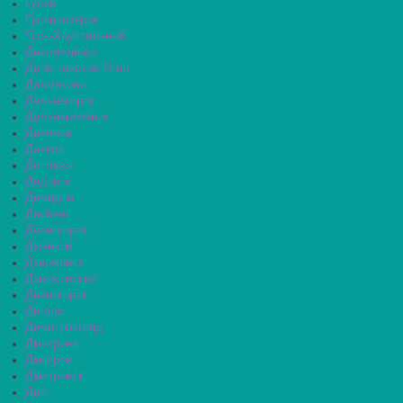
Гусев
Гусиноозёрск
Гусь-Хрустальный
Давлеканово
Дагестанские Огни
Далматово
Дальнегорск
Дальнереченск
Данилов
Данков
Дегтярск
Дедовск
Демидов
Дербент
Десногорск
Джанкой
Дзержинск
Дзержинский
Дивногорск
Дигора
Димитровград
Дмитриев
Дмитров
Дмитровск
Дно