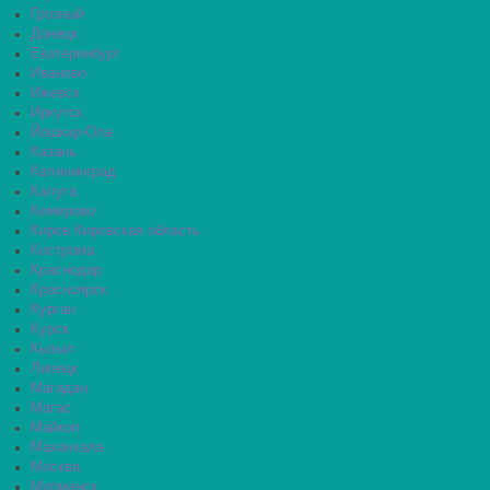
Грозный
Донецк
Екатеринбург
Иваново
Ижевск
Иркутск
Йошкар-Ола
Казань
Калининград
Калуга
Кемерово
Киров Кировская область
Кострома
Краснодар
Красноярск
Курган
Курск
Кызыл
Липецк
Магадан
Магас
Майкоп
Махачкала
Москва
Мурманск