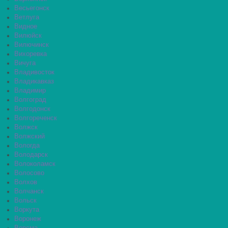
Весьегонск
Ветлуга
Видное
Вилюйск
Вилючинск
Вихоревка
Вичуга
Владивосток
Владикавказ
Владимир
Волгоград
Волгодонск
Волгореченск
Волжск
Волжский
Вологда
Володарск
Волоколамск
Волосово
Волхов
Волчанск
Вольск
Воркута
Воронеж