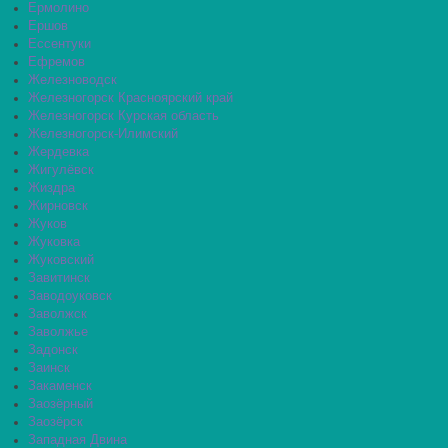
Ермолино
Ершов
Ессентуки
Ефремов
Железноводск
Железногорск Красноярский край
Железногорск Курская область
Железногорск-Илимский
Жердевка
Жигулёвск
Жиздра
Жирновск
Жуков
Жуковка
Жуковский
Завитинск
Заводоуковск
Заволжск
Заволжье
Задонск
Заинск
Закаменск
Заозёрный
Заозёрск
Западная Двина