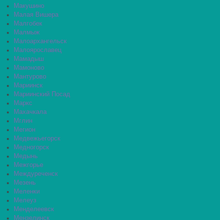
Макушино
Малая Вишера
Малгобек
Малмыж
Малоархангельск
Малоярославец
Мамадыш
Мамоново
Мантурово
Мариинск
Мариинский Посад
Маркс
Махачкала
Мглин
Мегион
Медвежьегорск
Медногорск
Медынь
Межгорье
Междуреченск
Мезень
Меленки
Мелеуз
Менделеевск
Мензелинск