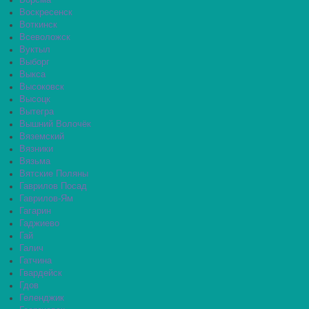
Ворсма
Воскресенск
Воткинск
Всеволожск
Вуктыл
Выборг
Выкса
Высоковск
Высоцк
Вытегра
Вышний Волочёк
Вяземский
Вязники
Вязьма
Вятские Поляны
Гаврилов Посад
Гаврилов-Ям
Гагарин
Гаджиево
Гай
Галич
Гатчина
Гвардейск
Гдов
Геленджик