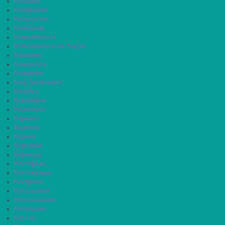
Коломна
Колпашево
Кольчугино
Коммунар
Комсомольск
Комсомольск-на-Амуре
Конаково
Кондопога
Кондрово
Константиновск
Копейск
Кораблино
Кореновск
Коркино
Королёв
Короча
Корсаков
Коряжма
Костерёво
Костомукша
Кострома
Котельники
Котельниково
Котельнич
Котлас