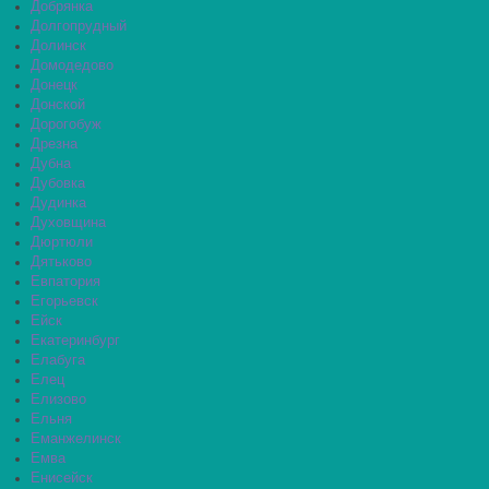
Добрянка
Долгопрудный
Долинск
Домодедово
Донецк
Донской
Дорогобуж
Дрезна
Дубна
Дубовка
Дудинка
Духовщина
Дюртюли
Дятьково
Евпатория
Егорьевск
Ейск
Екатеринбург
Елабуга
Елец
Елизово
Ельня
Еманжелинск
Емва
Енисейск