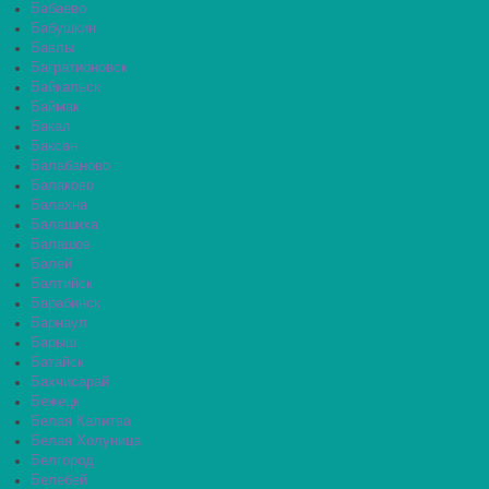
Бабаево
Бабушкин
Бавлы
Багратионовск
Байкальск
Баймак
Бакал
Баксан
Балабаново
Балаково
Балахна
Балашиха
Балашов
Балей
Балтийск
Барабинск
Барнаул
Барыш
Батайск
Бахчисарай
Бежецк
Белая Калитва
Белая Холуница
Белгород
Белебей