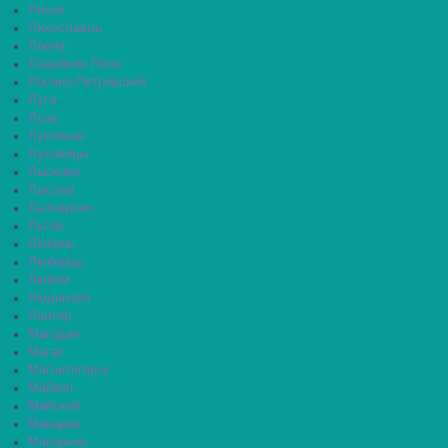
Лиски
Лихославль
Лобня
Лодейное Поле
Лосино-Петровский
Луга
Луза
Лукоянов
Луховицы
Лысково
Лысьва
Лыткарино
Льгов
Любань
Люберцы
Любим
Людиново
Лянтор
Магадан
Магас
Магнитогорск
Майкоп
Майский
Макаров
Макарьев