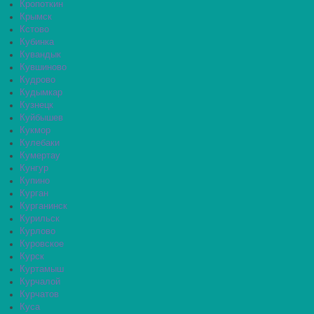
Кропоткин
Крымск
Кстово
Кубинка
Кувандык
Кувшиново
Кудрово
Кудымкар
Кузнецк
Куйбышев
Кукмор
Кулебаки
Кумертау
Кунгур
Купино
Курган
Курганинск
Курильск
Курлово
Куровское
Курск
Куртамыш
Курчалой
Курчатов
Куса