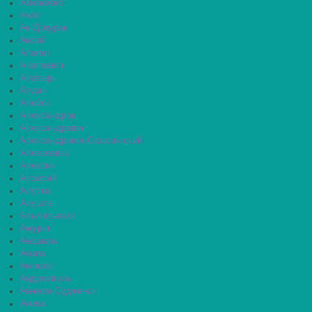
Азнакаево
Азов
Ак-Довурак
Аксай
Алагир
Алапаевск
Алатырь
Алдан
Алейск
Александров
Александровск
Александровск-Сахалинский
Алексеевка
Алексин
Алзамай
Алупка
Алушта
Альметьевск
Амурск
Анадырь
Анапа
Ангарск
Андреаполь
Анжеро-Судженск
Анива