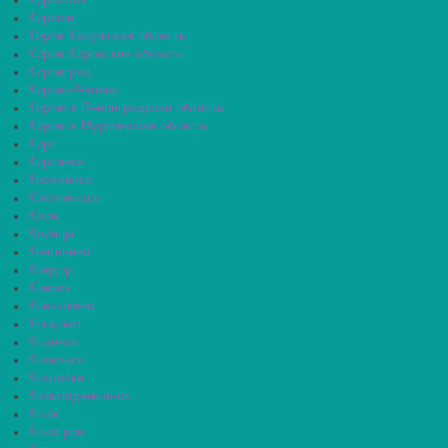
Кириллов
Кириши
Киров Калужская область
Киров Кировская область
Кировград
Кирово-Чепецк
Кировск Ленинградская область
Кировск Мурманская область
Кирс
Кирсанов
Киселёвск
Кисловодск
Клин
Клинцы
Княгинино
Ковдор
Ковров
Ковылкино
Когалым
Кодинск
Козельск
Козловка
Козьмодемьянск
Кола
Кологрив