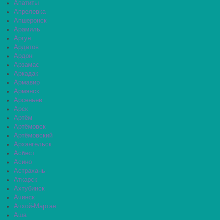
Апатиты
Апрелевка
Апшеронск
Арамиль
Аргун
Ардатов
Ардон
Арзамас
Аркадак
Армавир
Армянск
Арсеньев
Арск
Артём
Артёмовск
Артёмовский
Архангельск
Асбест
Асино
Астрахань
Аткарск
Ахтубинск
Ачинск
Ачхой-Мартан
Аша