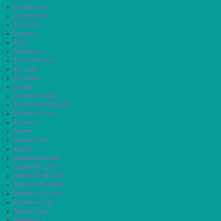
Бугуруслан
Будённовск
Бузулук
Буинск
Буй
Буйнакск
Бутурлиновка
Валдай
Валуйки
Велиж
Великие Луки
Великий Новгород
Великий Устюг
Вельск
Венёв
Верещагино
Верея
Верхнеуральск
Верхний Тагил
Верхний Уфалей
Верхняя Пышма
Верхняя Салда
Верхняя Тура
Верхотурье
Верхоянск