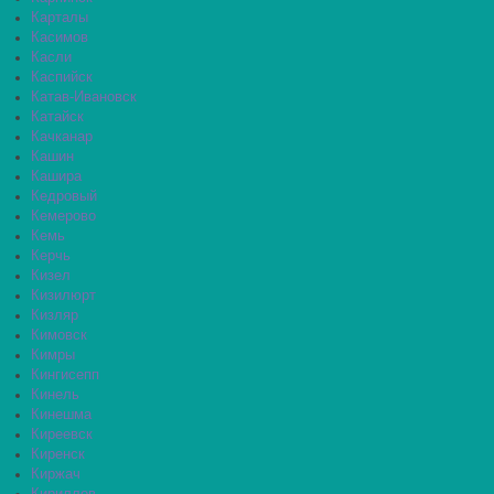
Карталы
Касимов
Касли
Каспийск
Катав-Ивановск
Катайск
Качканар
Кашин
Кашира
Кедровый
Кемерово
Кемь
Керчь
Кизел
Кизилюрт
Кизляр
Кимовск
Кимры
Кингисепп
Кинель
Кинешма
Киреевск
Киренск
Киржач