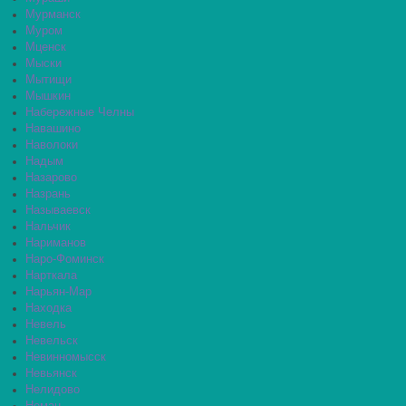
Мурманск
Муром
Мценск
Мыски
Мытищи
Мышкин
Набережные Челны
Навашино
Наволоки
Надым
Назарово
Назрань
Называевск
Нальчик
Нариманов
Наро-Фоминск
Нарткала
Нарьян-Мар
Находка
Невель
Невельск
Невинномысск
Невьянск
Нелидово