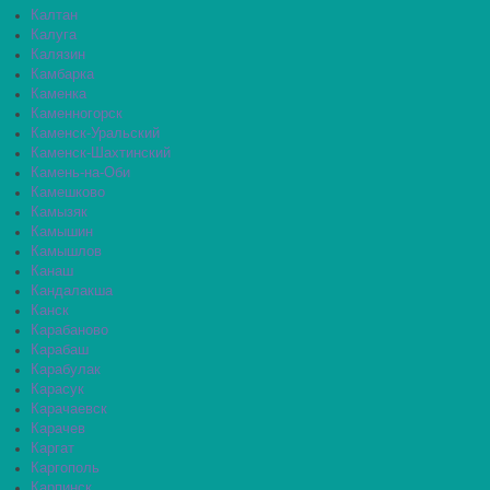
Калтан
Калуга
Калязин
Камбарка
Каменка
Каменногорск
Каменск-Уральский
Каменск-Шахтинский
Камень-на-Оби
Камешково
Камызяк
Камышин
Камышлов
Канаш
Кандалакша
Канск
Карабаново
Карабаш
Карабулак
Карасук
Карачаевск
Карачев
Каргат
Каргополь
Карпинск