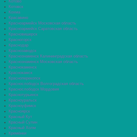
Котово
Котовск
Кохма
Красавино
Красноармейск Московская область
Красноармейск Саратовская область
Красновишерск
Красногорск
Краснодар
Краснозаводск
Краснознаменск Калининградская область
Краснознаменск Московская область
Краснокаменск
Краснокамск
Красноперекопск
Краснослободск Волгоградская область
Краснослободск Мордовия
Краснотурьинск
Красноуральск
Красноуфимск
Красноярск
Красный Кут
Красный Сулин
Красный Холм
Кремёнки