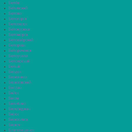
Белёв
Белинский
Белово
Белогорск
Белозерск
Белокуриха
Беломорск
Белоозёрский
Белорецк
Белореченск
Белоусово
Белоярский
Белый
Бердск
Березники
Берёзовский
Беслан
Бийск
Бикин
Билибино
Биробиджан
Бирск
Бирюсинск
Бирюч
Благовещенск