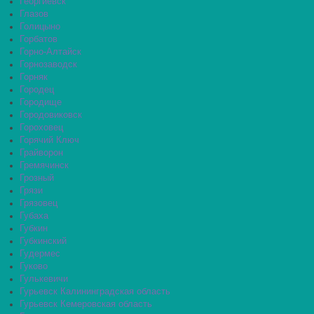
Георгиевск
Глазов
Голицыно
Горбатов
Горно-Алтайск
Горнозаводск
Горняк
Городец
Городище
Городовиковск
Гороховец
Горячий Ключ
Грайворон
Гремячинск
Грозный
Грязи
Грязовец
Губаха
Губкин
Губкинский
Гудермес
Гуково
Гулькевичи
Гурьевск Калининградская область
Гурьевск Кемеровская область