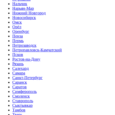
Нальчик
Нарьян-Мар
Нижний Новгород
Новосибирск
Омск
Орёл
Оренбург
Пенза
Пермь
Петрозаводск
Петропавловск-Камчатский
Псков
Ростов-на-Дону
Рязань
Салехард
Самара
Санкт-Петербург
Саранск
Саратов
Симферополь
Смоленск
Ставрополь
Сыктывкар
Тамбов
Тверь