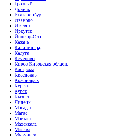
Грозный
Донецк
Екатеринбург
Иваново
Ижевск
Иркутск
Йошкар-Ола
Казань
Калининград
Калуга
Кемерово
Киров Кировская область
Кострома
Краснодар
Красноярск
Курган
Курск
Кызыл
Липецк
Магадан
Магас
Майкоп
Махачкала
Москва
Мурманск