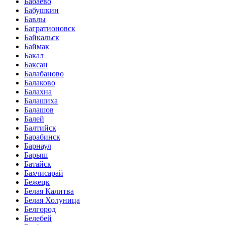
Бабаево
Бабушкин
Бавлы
Багратионовск
Байкальск
Баймак
Бакал
Баксан
Балабаново
Балаково
Балахна
Балашиха
Балашов
Балей
Балтийск
Барабинск
Барнаул
Барыш
Батайск
Бахчисарай
Бежецк
Белая Калитва
Белая Холуница
Белгород
Белебей