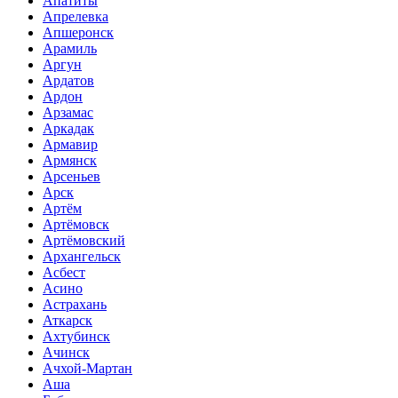
Апатиты
Апрелевка
Апшеронск
Арамиль
Аргун
Ардатов
Ардон
Арзамас
Аркадак
Армавир
Армянск
Арсеньев
Арск
Артём
Артёмовск
Артёмовский
Архангельск
Асбест
Асино
Астрахань
Аткарск
Ахтубинск
Ачинск
Ачхой-Мартан
Аша