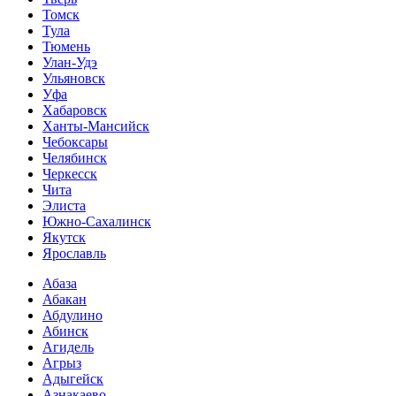
Томск
Тула
Тюмень
Улан-Удэ
Ульяновск
Уфа
Хабаровск
Ханты-Мансийск
Чебоксары
Челябинск
Черкесск
Чита
Элиста
Южно-Сахалинск
Якутск
Ярославль
Абаза
Абакан
Абдулино
Абинск
Агидель
Агрыз
Адыгейск
Азнакаево