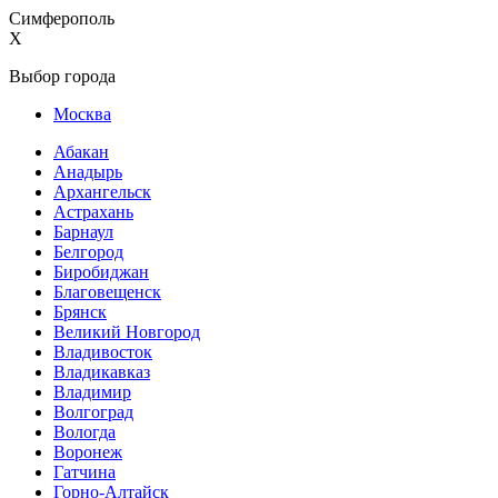
Симферополь
X
Выбор города
Москва
Абакан
Анадырь
Архангельск
Астрахань
Барнаул
Белгород
Биробиджан
Благовещенск
Брянск
Великий Новгород
Владивосток
Владикавказ
Владимир
Волгоград
Вологда
Воронеж
Гатчина
Горно-Алтайск