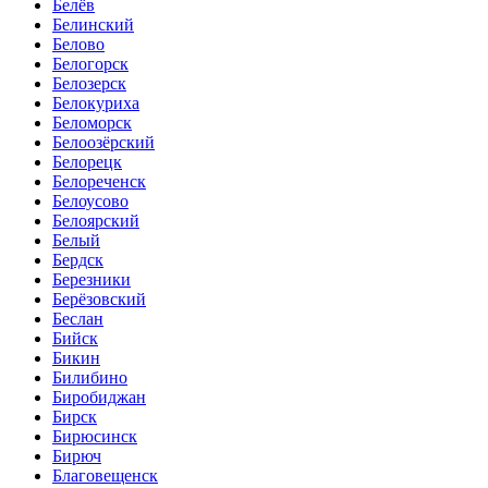
Белёв
Белинский
Белово
Белогорск
Белозерск
Белокуриха
Беломорск
Белоозёрский
Белорецк
Белореченск
Белоусово
Белоярский
Белый
Бердск
Березники
Берёзовский
Беслан
Бийск
Бикин
Билибино
Биробиджан
Бирск
Бирюсинск
Бирюч
Благовещенск