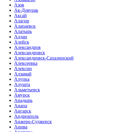
Азов
Ак-Довурак
Аксай
Алагир
Алапаевск
Алатырь
Алдан
Алейск
Александров
Александровск
Александровск-Сахалинский
Алексеевка
Алексин
Алзамай
Алупка
Алушта
Альметьевск
Амурск
Анадырь
Анапа
Ангарск
Андреаполь
Анжеро-Судженск
Анива