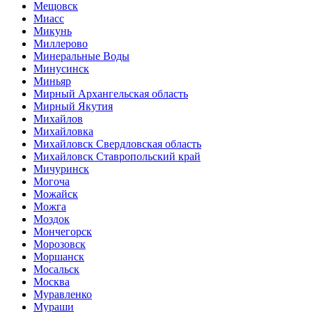
Мещовск
Миасс
Микунь
Миллерово
Минеральные Воды
Минусинск
Миньяр
Мирный Архангельская область
Мирный Якутия
Михайлов
Михайловка
Михайловск Свердловская область
Михайловск Ставропольский край
Мичуринск
Могоча
Можайск
Можга
Моздок
Мончегорск
Морозовск
Моршанск
Мосальск
Москва
Муравленко
Мураши