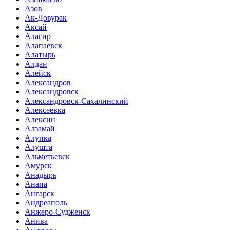
Азов
Ак-Довурак
Аксай
Алагир
Алапаевск
Алатырь
Алдан
Алейск
Александров
Александровск
Александровск-Сахалинский
Алексеевка
Алексин
Алзамай
Алупка
Алушта
Альметьевск
Амурск
Анадырь
Анапа
Ангарск
Андреаполь
Анжеро-Судженск
Анива