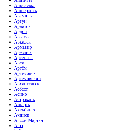
Апатиты
Апрелевка
Апшеронск
Арамиль
Аргун
Ардатов
Ардон
Арзамас
Аркадак
Армавир
Армянск
Арсеньев
Арск
Артём
Артёмовск
Артёмовский
Архангельск
Асбест
Асино
Астрахань
Аткарск
Ахтубинск
Ачинск
Ачхой-Мартан
Аша