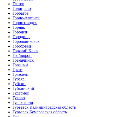
Глазов
Голицыно
Горбатов
Горно-Алтайск
Горнозаводск
Горняк
Городец
Городище
Городовиковск
Гороховец
Горячий Ключ
Грайворон
Гремячинск
Грозный
Грязи
Грязовец
Губаха
Губкин
Губкинский
Гудермес
Гуково
Гулькевичи
Гурьевск Калининградская область
Гурьевск Кемеровская область
Гусев