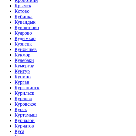
Кропоткин
Крымск
Кстово
Кубинка
Кувандык
Кувшиново
Кудрово
Кудымкар
Кузнецк
Куйбышев
Кукмор
Кулебаки
Кумертау
Кунгур
Купино
Курган
Курганинск
Курильск
Курлово
Куровское
Курск
Куртамыш
Курчалой
Курчатов
Куса