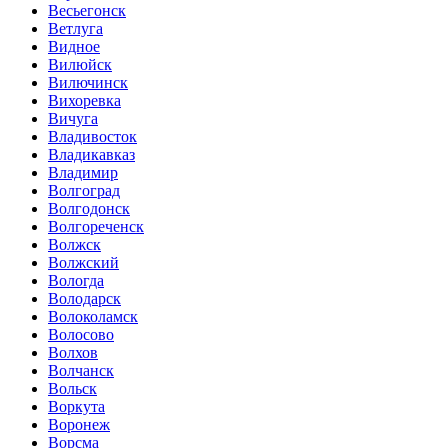
Весьегонск
Ветлуга
Видное
Вилюйск
Вилючинск
Вихоревка
Вичуга
Владивосток
Владикавказ
Владимир
Волгоград
Волгодонск
Волгореченск
Волжск
Волжский
Вологда
Володарск
Волоколамск
Волосово
Волхов
Волчанск
Вольск
Воркута
Воронеж
Ворсма