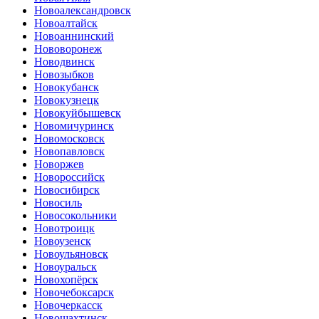
Новоалександровск
Новоалтайск
Новоаннинский
Нововоронеж
Новодвинск
Новозыбков
Новокубанск
Новокузнецк
Новокуйбышевск
Новомичуринск
Новомосковск
Новопавловск
Новоржев
Новороссийск
Новосибирск
Новосиль
Новосокольники
Новотроицк
Новоузенск
Новоульяновск
Новоуральск
Новохопёрск
Новочебоксарск
Новочеркасск
Новошахтинск