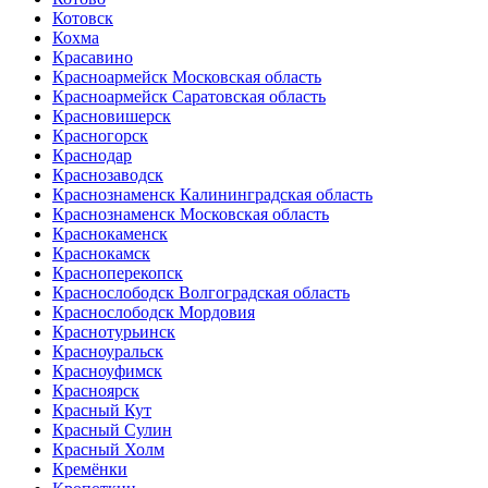
Котовск
Кохма
Красавино
Красноармейск Московская область
Красноармейск Саратовская область
Красновишерск
Красногорск
Краснодар
Краснозаводск
Краснознаменск Калининградская область
Краснознаменск Московская область
Краснокаменск
Краснокамск
Красноперекопск
Краснослободск Волгоградская область
Краснослободск Мордовия
Краснотурьинск
Красноуральск
Красноуфимск
Красноярск
Красный Кут
Красный Сулин
Красный Холм
Кремёнки