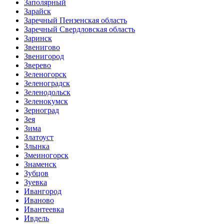
Заполярный
Зарайск
Заречный Пензенская область
Заречный Свердловская область
Заринск
Звенигово
Звенигород
Зверево
Зеленогорск
Зеленоградск
Зеленодольск
Зеленокумск
Зерноград
Зея
Зима
Златоуст
Злынка
Змеиногорск
Знаменск
Зубцов
Зуевка
Ивангород
Иваново
Ивантеевка
Ивдель