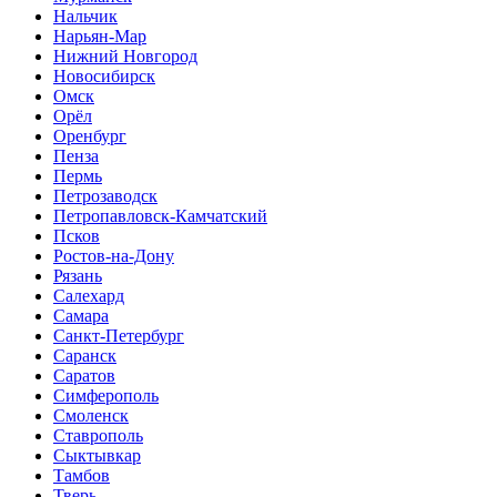
Нальчик
Нарьян-Мар
Нижний Новгород
Новосибирск
Омск
Орёл
Оренбург
Пенза
Пермь
Петрозаводск
Петропавловск-Камчатский
Псков
Ростов-на-Дону
Рязань
Салехард
Самара
Санкт-Петербург
Саранск
Саратов
Симферополь
Смоленск
Ставрополь
Сыктывкар
Тамбов
Тверь