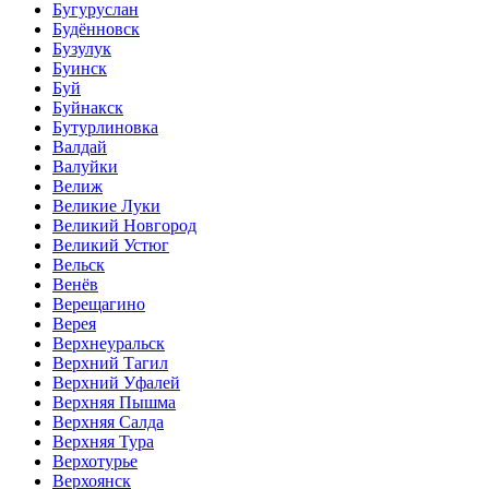
Бугуруслан
Будённовск
Бузулук
Буинск
Буй
Буйнакск
Бутурлиновка
Валдай
Валуйки
Велиж
Великие Луки
Великий Новгород
Великий Устюг
Вельск
Венёв
Верещагино
Верея
Верхнеуральск
Верхний Тагил
Верхний Уфалей
Верхняя Пышма
Верхняя Салда
Верхняя Тура
Верхотурье
Верхоянск