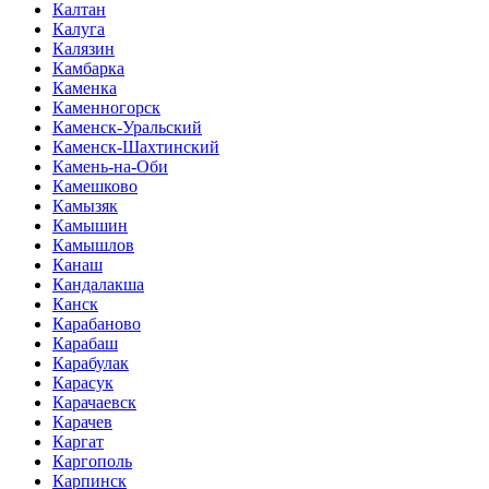
Калтан
Калуга
Калязин
Камбарка
Каменка
Каменногорск
Каменск-Уральский
Каменск-Шахтинский
Камень-на-Оби
Камешково
Камызяк
Камышин
Камышлов
Канаш
Кандалакша
Канск
Карабаново
Карабаш
Карабулак
Карасук
Карачаевск
Карачев
Каргат
Каргополь
Карпинск