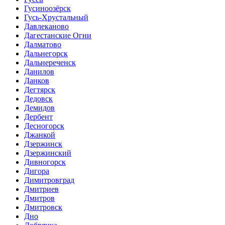
Гусиноозёрск
Гусь-Хрустальный
Давлеканово
Дагестанские Огни
Далматово
Дальнегорск
Дальнереченск
Данилов
Данков
Дегтярск
Дедовск
Демидов
Дербент
Десногорск
Джанкой
Дзержинск
Дзержинский
Дивногорск
Дигора
Димитровград
Дмитриев
Дмитров
Дмитровск
Дно