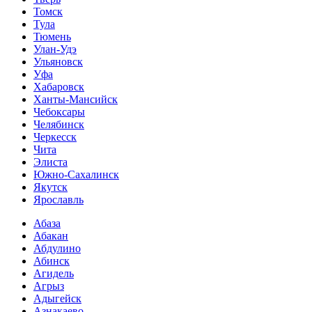
Томск
Тула
Тюмень
Улан-Удэ
Ульяновск
Уфа
Хабаровск
Ханты-Мансийск
Чебоксары
Челябинск
Черкесск
Чита
Элиста
Южно-Сахалинск
Якутск
Ярославль
Абаза
Абакан
Абдулино
Абинск
Агидель
Агрыз
Адыгейск
Азнакаево