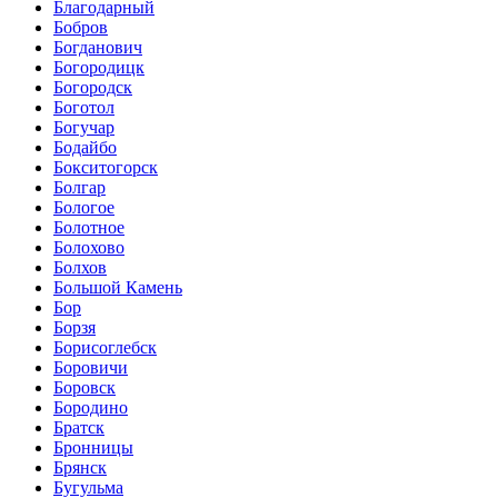
Благодарный
Бобров
Богданович
Богородицк
Богородск
Боготол
Богучар
Бодайбо
Бокситогорск
Болгар
Бологое
Болотное
Болохово
Болхов
Большой Камень
Бор
Борзя
Борисоглебск
Боровичи
Боровск
Бородино
Братск
Бронницы
Брянск
Бугульма