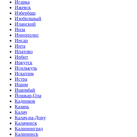
Игарка
Ижевск
Избербаш
Изобильный
Иланский
Инза
Иннополис
Инсар
Инта
Ипатово
Ирбит
Иркутск
Исилькуль
Искитим
Истра
Ишим
Ишимбай
Йошкар-Ола
Кадников
Казань
Калач
Калач-на-Дону
Калачинск
Калининград
Калининск