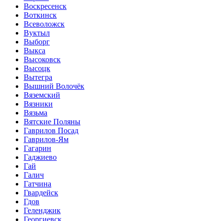
Воскресенск
Воткинск
Всеволожск
Вуктыл
Выборг
Выкса
Высоковск
Высоцк
Вытегра
Вышний Волочёк
Вяземский
Вязники
Вязьма
Вятские Поляны
Гаврилов Посад
Гаврилов-Ям
Гагарин
Гаджиево
Гай
Галич
Гатчина
Гвардейск
Гдов
Геленджик
Георгиевск