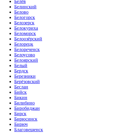
Белёв
Белинский
Белово
Белогорск
Белозерск
Белокуриха
Беломорск
Белоозёрский
Белорецк
Белореченск
Белоусово
Белоярский
Белый
Бердск
Березники
Берёзовский
Беслан
Бийск
Бикин
Билибино
Биробиджан
Бирск
Бирюсинск
Бирюч
Благовещенск