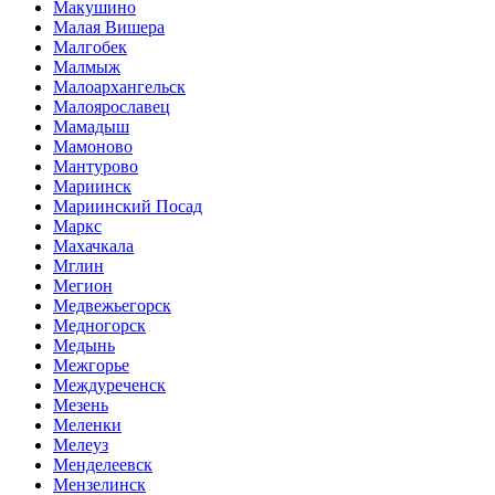
Макушино
Малая Вишера
Малгобек
Малмыж
Малоархангельск
Малоярославец
Мамадыш
Мамоново
Мантурово
Мариинск
Мариинский Посад
Маркс
Махачкала
Мглин
Мегион
Медвежьегорск
Медногорск
Медынь
Межгорье
Междуреченск
Мезень
Меленки
Мелеуз
Менделеевск
Мензелинск