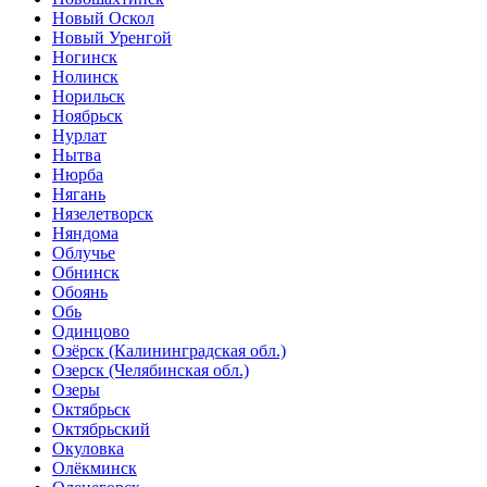
Новый Оскол
Новый Уренгой
Ногинск
Нолинск
Норильск
Ноябрьск
Нурлат
Нытва
Нюрба
Нягань
Нязелетворск
Няндома
Облучье
Обнинск
Обоянь
Обь
Одинцово
Озёрск (Калининградская обл.)
Озерск (Челябинская обл.)
Озеры
Октябрьск
Октябрьский
Окуловка
Олёкминск