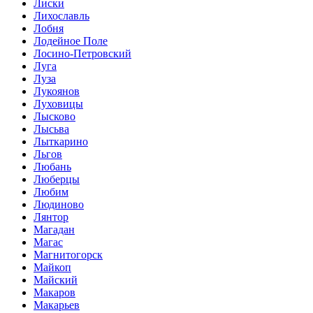
Лиски
Лихославль
Лобня
Лодейное Поле
Лосино-Петровский
Луга
Луза
Лукоянов
Луховицы
Лысково
Лысьва
Лыткарино
Льгов
Любань
Люберцы
Любим
Людиново
Лянтор
Магадан
Магас
Магнитогорск
Майкоп
Майский
Макаров
Макарьев