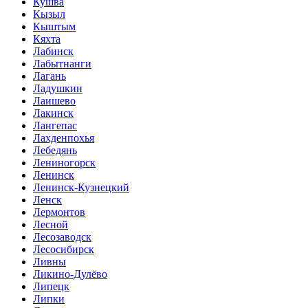
Кушва
Кызыл
Кыштым
Кяхта
Лабинск
Лабытнанги
Лагань
Ладушкин
Лаишево
Лакинск
Лангепас
Лахденпохья
Лебедянь
Лениногорск
Ленинск
Ленинск-Кузнецкий
Ленск
Лермонтов
Лесной
Лесозаводск
Лесосибирск
Ливны
Ликино-Дулёво
Липецк
Липки