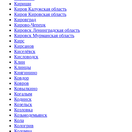
Кириши
Киров Калужская область
Киров Кировская область
Кировград
Кирово-Чепецк
Кировск Ленинградская область
Кировск Мурманская область
Кирс
Кирсанов
Киселёвск
Кисловодск
Клин
Клинцы
Княгинино
Ковдор
Ковров
Ковылкино
Когалым
Кодинск
Козельск
Козловка
Козьмодемьянск
Кола
Кологрив
Коломна