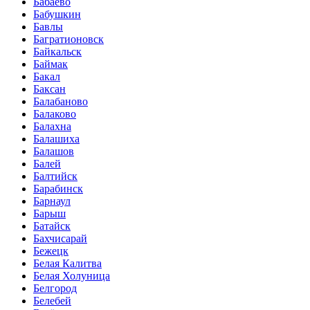
Бабаево
Бабушкин
Бавлы
Багратионовск
Байкальск
Баймак
Бакал
Баксан
Балабаново
Балаково
Балахна
Балашиха
Балашов
Балей
Балтийск
Барабинск
Барнаул
Барыш
Батайск
Бахчисарай
Бежецк
Белая Калитва
Белая Холуница
Белгород
Белебей