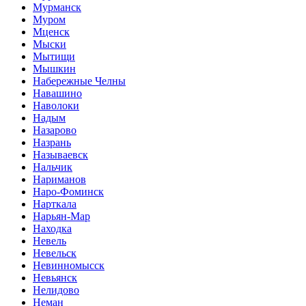
Мурманск
Муром
Мценск
Мыски
Мытищи
Мышкин
Набережные Челны
Навашино
Наволоки
Надым
Назарово
Назрань
Называевск
Нальчик
Нариманов
Наро-Фоминск
Нарткала
Нарьян-Мар
Находка
Невель
Невельск
Невинномысск
Невьянск
Нелидово
Неман