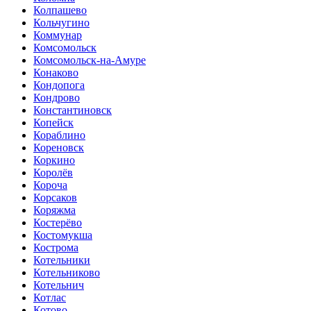
Колпашево
Кольчугино
Коммунар
Комсомольск
Комсомольск-на-Амуре
Конаково
Кондопога
Кондрово
Константиновск
Копейск
Кораблино
Кореновск
Коркино
Королёв
Короча
Корсаков
Коряжма
Костерёво
Костомукша
Кострома
Котельники
Котельниково
Котельнич
Котлас
Котово