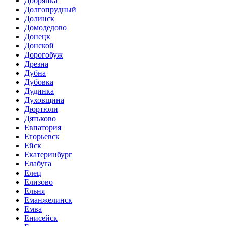
Добрянка
Долгопрудный
Долинск
Домодедово
Донецк
Донской
Дорогобуж
Дрезна
Дубна
Дубовка
Дудинка
Духовщина
Дюртюли
Дятьково
Евпатория
Егорьевск
Ейск
Екатеринбург
Елабуга
Елец
Елизово
Ельня
Еманжелинск
Емва
Енисейск