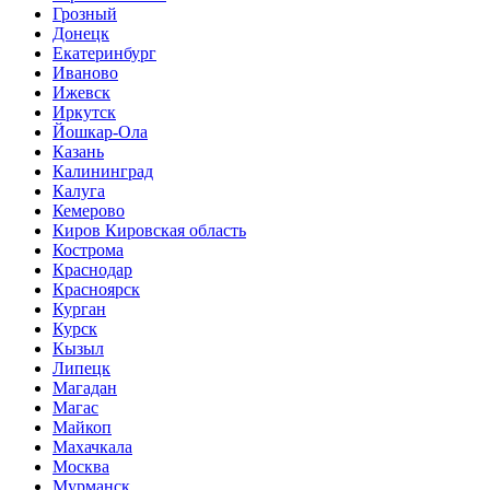
Грозный
Донецк
Екатеринбург
Иваново
Ижевск
Иркутск
Йошкар-Ола
Казань
Калининград
Калуга
Кемерово
Киров Кировская область
Кострома
Краснодар
Красноярск
Курган
Курск
Кызыл
Липецк
Магадан
Магас
Майкоп
Махачкала
Москва
Мурманск