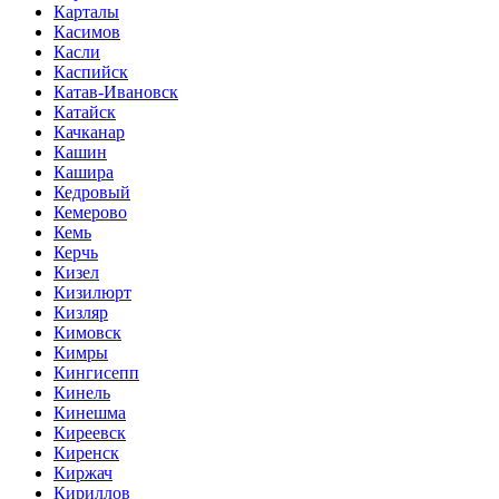
Карталы
Касимов
Касли
Каспийск
Катав-Ивановск
Катайск
Качканар
Кашин
Кашира
Кедровый
Кемерово
Кемь
Керчь
Кизел
Кизилюрт
Кизляр
Кимовск
Кимры
Кингисепп
Кинель
Кинешма
Киреевск
Киренск
Киржач
Кириллов