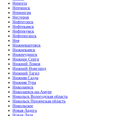
Нерехта
Нерчинск
Нерюнгри
Нестеров
Нефтегорск
Нефтекамск
Нефтекумск
Нефтеюганск
Нея
Нижневартовск
Нижнекамск
Нижнеудинск
Нижние Серги
Нижний Ломов
Нижний Новгород
Нижний Тагил
Нижняя Салда
Нижняя Тура
Николаевск
Николаевск-на-Амуре
Никольск Вологодская область
Никольск Пензенская область
Никольское
Новая Ладога
Новая Ляля