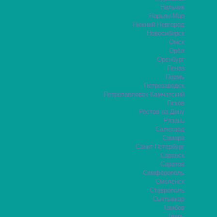
Нальчик
Нарьян-Мар
Нижний Новгород
Новосибирск
Омск
Орёл
Оренбург
Пенза
Пермь
Петрозаводск
Петропавловск-Камчатский
Псков
Ростов-на-Дону
Рязань
Салехард
Самара
Санкт-Петербург
Саранск
Саратов
Симферополь
Смоленск
Ставрополь
Сыктывкар
Тамбов
Тверь