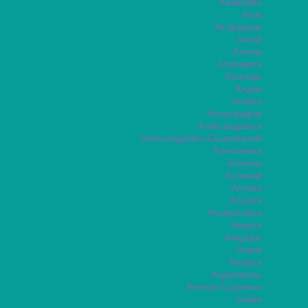
Азнакаево
Азов
Ак-Довурак
Аксай
Алагир
Алапаевск
Алатырь
Алдан
Алейск
Александров
Александровск
Александровск-Сахалинский
Алексеевка
Алексин
Алзамай
Алупка
Алушта
Альметьевск
Амурск
Анадырь
Анапа
Ангарск
Андреаполь
Анжеро-Судженск
Анива