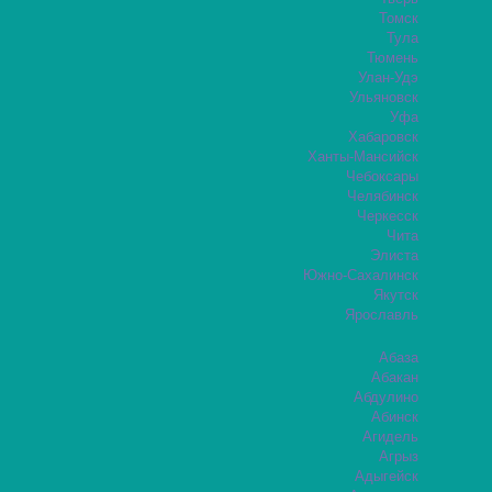
Томск
Тула
Тюмень
Улан-Удэ
Ульяновск
Уфа
Хабаровск
Ханты-Мансийск
Чебоксары
Челябинск
Черкесск
Чита
Элиста
Южно-Сахалинск
Якутск
Ярославль
Абаза
Абакан
Абдулино
Абинск
Агидель
Агрыз
Адыгейск