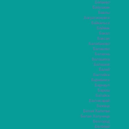
Бабаево
Бабушкин
Бавлы
Багратионовск
Байкальск
Баймак
Бакал
Баксан
Балабаново
Балаково
Балахна
Балашиха
Балашов
Балей
Балтийск
Барабинск
Барнаул
Барыш
Батайск
Бахчисарай
Бежецк
Белая Калитва
Белая Холуница
Белгород
Белебей