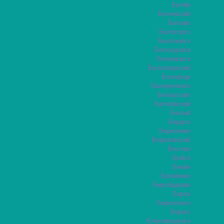
Белёв
Белинский
Белово
Белогорск
Белозерск
Белокуриха
Беломорск
Белоозёрский
Белорецк
Белореченск
Белоусово
Белоярский
Белый
Бердск
Березники
Берёзовский
Беслан
Бийск
Бикин
Билибино
Биробиджан
Бирск
Бирюсинск
Бирюч
Благовещенск