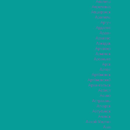
Апатиты
Апрелевка
Апшеронск
Арамиль
Аргун
Ардатов
Ардон
Арзамас
Аркадак
Армавир
Армянск
Арсеньев
Арск
Артём
Артёмовск
Артёмовский
Архангельск
Асбест
Асино
Астрахань
Аткарск
Ахтубинск
Ачинск
Ачхой-Мартан
Аша