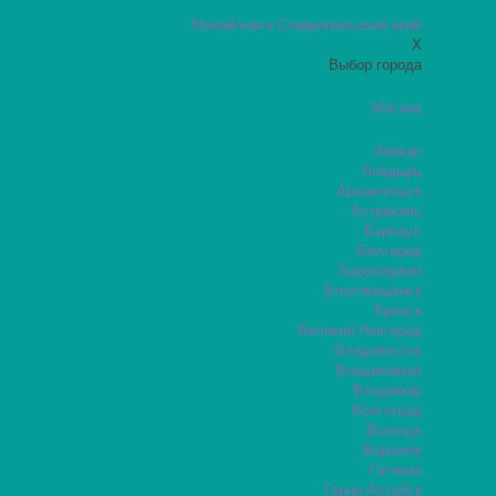
Михайловск Ставропольский край
X
Выбор города
Москва
Абакан
Анадырь
Архангельск
Астрахань
Барнаул
Белгород
Биробиджан
Благовещенск
Брянск
Великий Новгород
Владивосток
Владикавказ
Владимир
Волгоград
Вологда
Воронеж
Гатчина
Горно-Алтайск