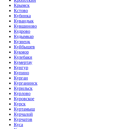
Кропоткин
Крымск
Кстово
Кубинка
Кувандык
Кувшиново
Кудрово
Кудымкар
Кузнецк
Куйбышев
Кукмор
Кулебаки
Кумертау
Кунгур
Купино
Курган
Курганинск
Курильск
Курлово
Куровское
Курск
Куртамыш
Курчалой
Курчатов
Куса