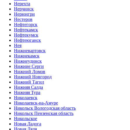
Нерехта
Нерчинск
Нерюнгри
Нестеров
Нефтегорск
Нефтекамск
Нефтекумск
Нефтеюганск
Нея
Нижневартовск
Нижнекамск
Нижнеудинск
Нижние Серги
Нижний Ломов
Нижний Новгород
Нижний Тагил
Нижняя Салда
Нижняя Тура
Николаевск
Николаевск-на-Амуре
Никольск Вологодская область
Никольск Пензенская область
Никольское
Новая Ладога
Новая Ляля