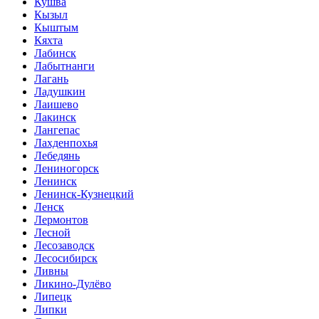
Кушва
Кызыл
Кыштым
Кяхта
Лабинск
Лабытнанги
Лагань
Ладушкин
Лаишево
Лакинск
Лангепас
Лахденпохья
Лебедянь
Лениногорск
Ленинск
Ленинск-Кузнецкий
Ленск
Лермонтов
Лесной
Лесозаводск
Лесосибирск
Ливны
Ликино-Дулёво
Липецк
Липки