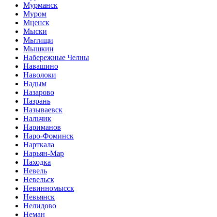
Мурманск
Муром
Мценск
Мыски
Мытищи
Мышкин
Набережные Челны
Навашино
Наволоки
Надым
Назарово
Назрань
Называевск
Нальчик
Нариманов
Наро-Фоминск
Нарткала
Нарьян-Мар
Находка
Невель
Невельск
Невинномысск
Невьянск
Нелидово
Неман