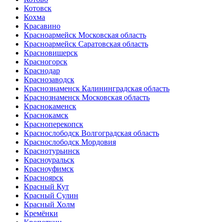
Котовск
Кохма
Красавино
Красноармейск Московская область
Красноармейск Саратовская область
Красновишерск
Красногорск
Краснодар
Краснозаводск
Краснознаменск Калининградская область
Краснознаменск Московская область
Краснокаменск
Краснокамск
Красноперекопск
Краснослободск Волгоградская область
Краснослободск Мордовия
Краснотурьинск
Красноуральск
Красноуфимск
Красноярск
Красный Кут
Красный Сулин
Красный Холм
Кремёнки