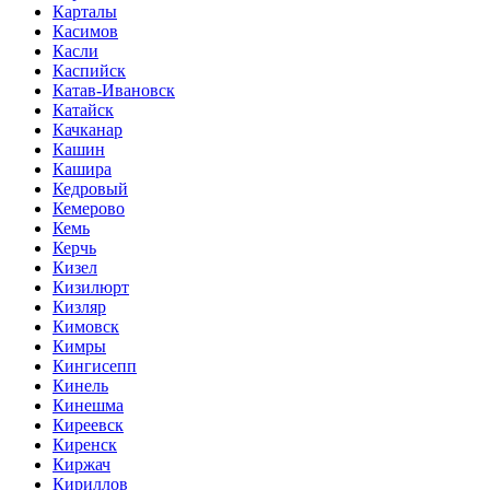
Карталы
Касимов
Касли
Каспийск
Катав-Ивановск
Катайск
Качканар
Кашин
Кашира
Кедровый
Кемерово
Кемь
Керчь
Кизел
Кизилюрт
Кизляр
Кимовск
Кимры
Кингисепп
Кинель
Кинешма
Киреевск
Киренск
Киржач
Кириллов