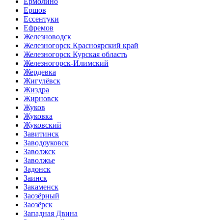
Ермолино
Ершов
Ессентуки
Ефремов
Железноводск
Железногорск Красноярский край
Железногорск Курская область
Железногорск-Илимский
Жердевка
Жигулёвск
Жиздра
Жирновск
Жуков
Жуковка
Жуковский
Завитинск
Заводоуковск
Заволжск
Заволжье
Задонск
Заинск
Закаменск
Заозёрный
Заозёрск
Западная Двина