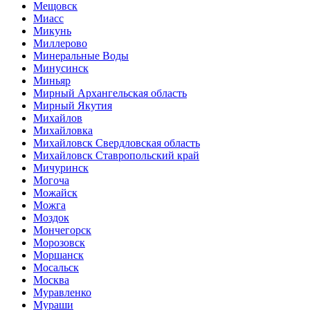
Мещовск
Миасс
Микунь
Миллерово
Минеральные Воды
Минусинск
Миньяр
Мирный Архангельская область
Мирный Якутия
Михайлов
Михайловка
Михайловск Свердловская область
Михайловск Ставропольский край
Мичуринск
Могоча
Можайск
Можга
Моздок
Мончегорск
Морозовск
Моршанск
Мосальск
Москва
Муравленко
Мураши