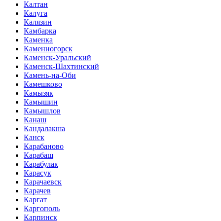
Калтан
Калуга
Калязин
Камбарка
Каменка
Каменногорск
Каменск-Уральский
Каменск-Шахтинский
Камень-на-Оби
Камешково
Камызяк
Камышин
Камышлов
Канаш
Кандалакша
Канск
Карабаново
Карабаш
Карабулак
Карасук
Карачаевск
Карачев
Каргат
Каргополь
Карпинск