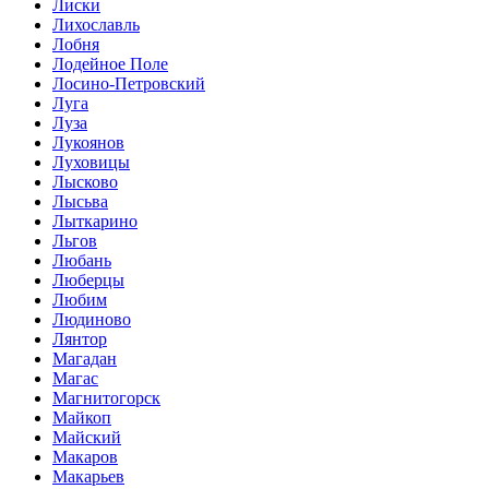
Лиски
Лихославль
Лобня
Лодейное Поле
Лосино-Петровский
Луга
Луза
Лукоянов
Луховицы
Лысково
Лысьва
Лыткарино
Льгов
Любань
Люберцы
Любим
Людиново
Лянтор
Магадан
Магас
Магнитогорск
Майкоп
Майский
Макаров
Макарьев