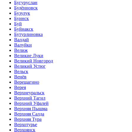
Бугуруслан
Будённовск
Бузулук
Буинск
Буй
Буйнакск
Бутурлиновка
Валдай
Валуйки
Велиж
Великие Луки
Великий Новгород
Великий Устюг
Вельск
Венёв
Верещагино
Верея
Верхнеуральск
Верхний Тагил
Верхний Уфалей
Верхняя Пышма
Верхняя Салда
Верхняя Тура
Верхотурье
Верхоянск