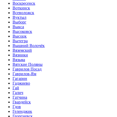
Воскресенск
Воткинск
Всеволожск
Вуктыл
Выборг
Выкса
Высоковск
Высоцк
Вытегра
Вышний Волочёк
Вяземский
Вязники
Вязьма
Вятские Поляны
Гаврилов Посад
Гаврилов-Ям
Гагарин
Гаджиево
Гай
Галич
Гатчина
Гвардейск
Гдов
Геленджик
Георгиевск