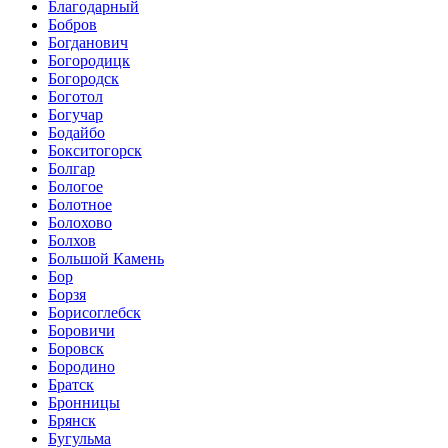
Благодарный
Бобров
Богданович
Богородицк
Богородск
Боготол
Богучар
Бодайбо
Бокситогорск
Болгар
Бологое
Болотное
Болохово
Болхов
Большой Камень
Бор
Борзя
Борисоглебск
Боровичи
Боровск
Бородино
Братск
Бронницы
Брянск
Бугульма