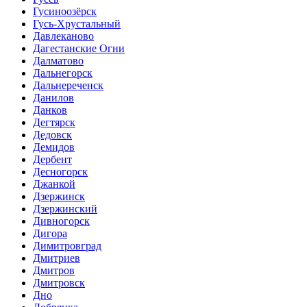
Гусиноозёрск
Гусь-Хрустальный
Давлеканово
Дагестанские Огни
Далматово
Дальнегорск
Дальнереченск
Данилов
Данков
Дегтярск
Дедовск
Демидов
Дербент
Десногорск
Джанкой
Дзержинск
Дзержинский
Дивногорск
Дигора
Димитровград
Дмитриев
Дмитров
Дмитровск
Дно