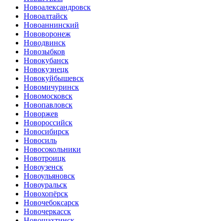
Новоалександровск
Новоалтайск
Новоаннинский
Нововоронеж
Новодвинск
Новозыбков
Новокубанск
Новокузнецк
Новокуйбышевск
Новомичуринск
Новомосковск
Новопавловск
Новоржев
Новороссийск
Новосибирск
Новосиль
Новосокольники
Новотроицк
Новоузенск
Новоульяновск
Новоуральск
Новохопёрск
Новочебоксарск
Новочеркасск
Новошахтинск