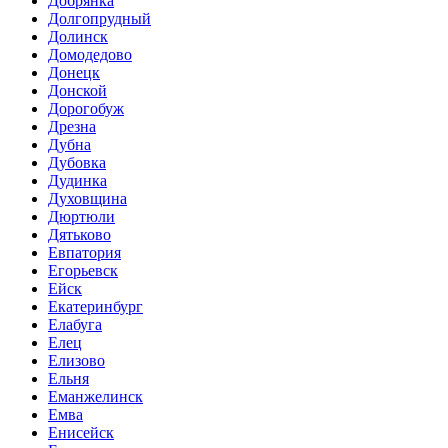
Добрянка
Долгопрудный
Долинск
Домодедово
Донецк
Донской
Дорогобуж
Дрезна
Дубна
Дубовка
Дудинка
Духовщина
Дюртюли
Дятьково
Евпатория
Егорьевск
Ейск
Екатеринбург
Елабуга
Елец
Елизово
Ельня
Еманжелинск
Емва
Енисейск