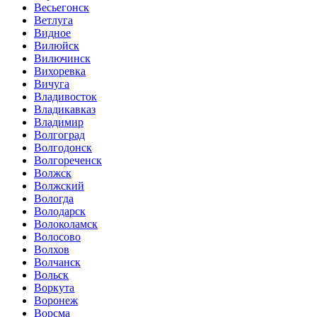
Весьегонск
Ветлуга
Видное
Вилюйск
Вилючинск
Вихоревка
Вичуга
Владивосток
Владикавказ
Владимир
Волгоград
Волгодонск
Волгореченск
Волжск
Волжский
Вологда
Володарск
Волоколамск
Волосово
Волхов
Волчанск
Вольск
Воркута
Воронеж
Ворсма