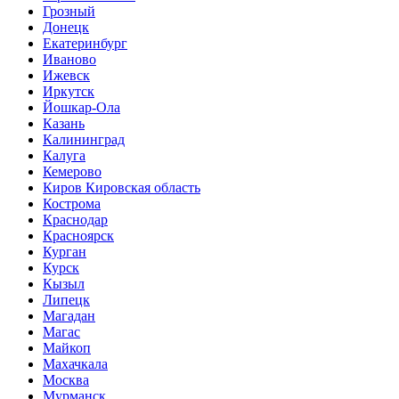
Грозный
Донецк
Екатеринбург
Иваново
Ижевск
Иркутск
Йошкар-Ола
Казань
Калининград
Калуга
Кемерово
Киров Кировская область
Кострома
Краснодар
Красноярск
Курган
Курск
Кызыл
Липецк
Магадан
Магас
Майкоп
Махачкала
Москва
Мурманск