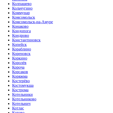
Колпашево
Кольчугино
Коммунар
Комсомольск
Комсомольск-на-Амуре
Конаково
Кондопога
Кондрово
Константиновск
Копейск
Кораблино
Кореновск
Коркино
Королёв
Короча
Корсаков
Коряжма
Костерёво
Костомукша
Кострома
Котельники
Котельниково
Котельнич
Котлас
Котово