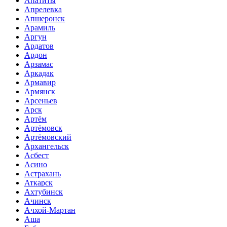
Апатиты
Апрелевка
Апшеронск
Арамиль
Аргун
Ардатов
Ардон
Арзамас
Аркадак
Армавир
Армянск
Арсеньев
Арск
Артём
Артёмовск
Артёмовский
Архангельск
Асбест
Асино
Астрахань
Аткарск
Ахтубинск
Ачинск
Ачхой-Мартан
Аша