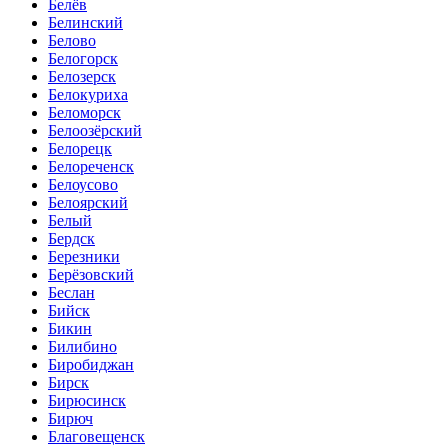
Белёв
Белинский
Белово
Белогорск
Белозерск
Белокуриха
Беломорск
Белоозёрский
Белорецк
Белореченск
Белоусово
Белоярский
Белый
Бердск
Березники
Берёзовский
Беслан
Бийск
Бикин
Билибино
Биробиджан
Бирск
Бирюсинск
Бирюч
Благовещенск