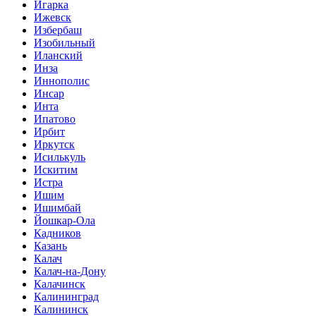
Игарка
Ижевск
Избербаш
Изобильный
Иланский
Инза
Иннополис
Инсар
Инта
Ипатово
Ирбит
Иркутск
Исилькуль
Искитим
Истра
Ишим
Ишимбай
Йошкар-Ола
Кадников
Казань
Калач
Калач-на-Дону
Калачинск
Калининград
Калининск