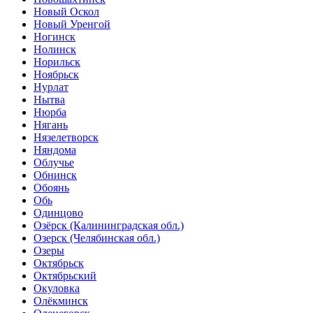
Новый Оскол
Новый Уренгой
Ногинск
Нолинск
Норильск
Ноябрьск
Нурлат
Нытва
Нюрба
Нягань
Нязелетворск
Няндома
Облучье
Обнинск
Обоянь
Обь
Одинцово
Озёрск (Калининградская обл.)
Озерск (Челябинская обл.)
Озеры
Октябрьск
Октябрьский
Окуловка
Олёкминск