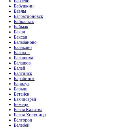
Бабаево
Бабушкин
Бавлы
Багратионовск
Байкальск
Баймак
Бакал
Баксан
Балабаново
Балаково
Балахна
Балашиха
Балашов
Балей
Балтийск
Барабинск
Барнаул
Барыш
Батайск
Бахчисарай
Бежецк
Белая Калитва
Белая Холуница
Белгород
Белебей