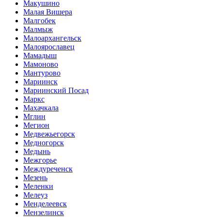
Макушино
Малая Вишера
Малгобек
Малмыж
Малоархангельск
Малоярославец
Мамадыш
Мамоново
Мантурово
Мариинск
Мариинский Посад
Маркс
Махачкала
Мглин
Мегион
Медвежьегорск
Медногорск
Медынь
Межгорье
Междуреченск
Мезень
Меленки
Мелеуз
Менделеевск
Мензелинск