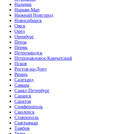
Нальчик
Нарьян-Мар
Нижний Новгород
Новосибирск
Омск
Орёл
Оренбург
Пенза
Пермь
Петрозаводск
Петропавловск-Камчатский
Псков
Ростов-на-Дону
Рязань
Салехард
Самара
Санкт-Петербург
Саранск
Саратов
Симферополь
Смоленск
Ставрополь
Сыктывкар
Тамбов
Тверь