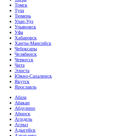
Томск
Тула
Тюмень
Улан-Удэ
Ульяновск
Уфа
Хабаровск
Ханты-Мансийск
Чебоксары
Челябинск
Черкесск
Чита
Элиста
Южно-Сахалинск
Якутск
Ярославль
Абаза
Абакан
Абдулино
Абинск
Агидель
Агрыз
Адыгейск
Азнакаево