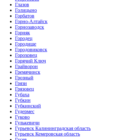
Глазов
Голицыно
Горбатов
Горно-Алтайск
Горнозаводск
Горняк
Городец
Городище
Городовиковск
Гороховец
Горячий Ключ
Грайворон
Гремячинск
Грозный
Грязи
Грязовец
Губаха
Губкин
Губкинский
Гудермес
Гуково
Гулькевичи
Гурьевск Калининградская область
Гурьевск Кемеровская область
Гусев