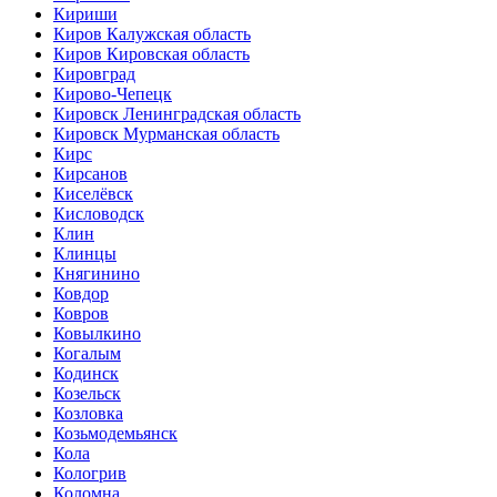
Кириши
Киров Калужская область
Киров Кировская область
Кировград
Кирово-Чепецк
Кировск Ленинградская область
Кировск Мурманская область
Кирс
Кирсанов
Киселёвск
Кисловодск
Клин
Клинцы
Княгинино
Ковдор
Ковров
Ковылкино
Когалым
Кодинск
Козельск
Козловка
Козьмодемьянск
Кола
Кологрив
Коломна