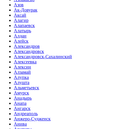
Азов
Ак-Довурак
Аксай
Алагир
Алапаевск
Алатырь
Алдан
Алейск
Александров
Александровск
Александровск-Сахалинский
Алексеевка
Алексин
Алзамай
Алупка
Алушта
Альметьевск
Амурск
Анадырь
Анапа
Ангарск
Андреаполь
Анжеро-Судженск
Анива