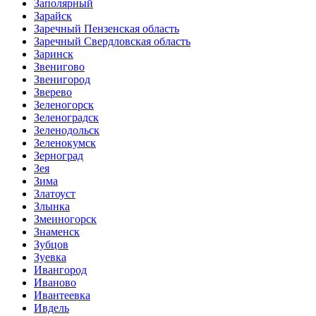
Заполярный
Зарайск
Заречный Пензенская область
Заречный Свердловская область
Заринск
Звенигово
Звенигород
Зверево
Зеленогорск
Зеленоградск
Зеленодольск
Зеленокумск
Зерноград
Зея
Зима
Златоуст
Злынка
Змеиногорск
Знаменск
Зубцов
Зуевка
Ивангород
Иваново
Ивантеевка
Ивдель