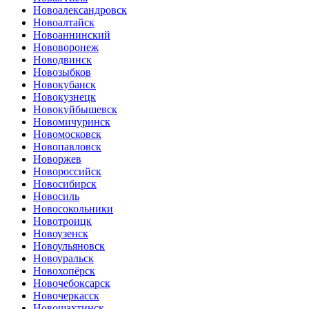
Новоалександровск
Новоалтайск
Новоаннинский
Нововоронеж
Новодвинск
Новозыбков
Новокубанск
Новокузнецк
Новокуйбышевск
Новомичуринск
Новомосковск
Новопавловск
Новоржев
Новороссийск
Новосибирск
Новосиль
Новосокольники
Новотроицк
Новоузенск
Новоульяновск
Новоуральск
Новохопёрск
Новочебоксарск
Новочеркасск
Новошахтинск