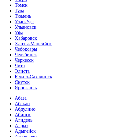
Томск
Тула
Тюмень
Улан-Удэ
Ульяновск
Уфа
Хабаровск
Ханты-Мансийск
Чебоксары
Челябинск
Черкесск
Чита
Элиста
Южно-Сахалинск
Якутск
Ярославль
Абаза
Абакан
Абдулино
Абинск
Агидель
Агрыз
Адыгейск
Азнакаево