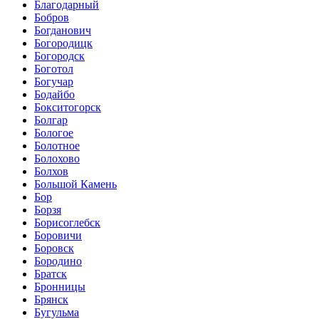
Благодарный
Бобров
Богданович
Богородицк
Богородск
Боготол
Богучар
Бодайбо
Бокситогорск
Болгар
Бологое
Болотное
Болохово
Болхов
Большой Камень
Бор
Борзя
Борисоглебск
Боровичи
Боровск
Бородино
Братск
Бронницы
Брянск
Бугульма