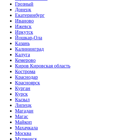
Грозный
Донецк
Екатеринбург
Иваново
Ижевск
Иркутск
Йошкар-Ола
Казань
Калининград
Калуга
Кемерово
Киров Кировская область
Кострома
Краснодар
Красноярск
Курган
Курск
Кызыл
Липецк
Магадан
Магас
Майкоп
Махачкала
Москва
Мурманск