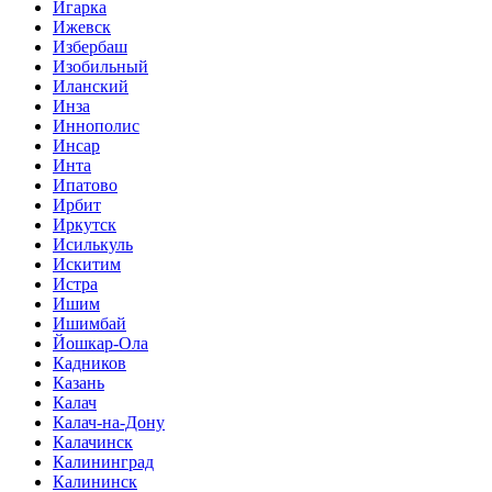
Игарка
Ижевск
Избербаш
Изобильный
Иланский
Инза
Иннополис
Инсар
Инта
Ипатово
Ирбит
Иркутск
Исилькуль
Искитим
Истра
Ишим
Ишимбай
Йошкар-Ола
Кадников
Казань
Калач
Калач-на-Дону
Калачинск
Калининград
Калининск