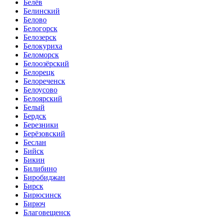
Белёв
Белинский
Белово
Белогорск
Белозерск
Белокуриха
Беломорск
Белоозёрский
Белорецк
Белореченск
Белоусово
Белоярский
Белый
Бердск
Березники
Берёзовский
Беслан
Бийск
Бикин
Билибино
Биробиджан
Бирск
Бирюсинск
Бирюч
Благовещенск