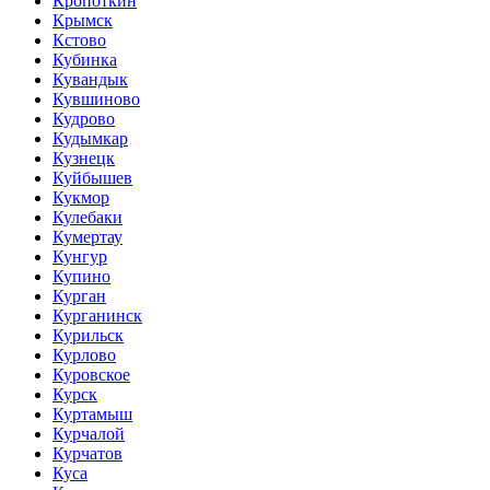
Кропоткин
Крымск
Кстово
Кубинка
Кувандык
Кувшиново
Кудрово
Кудымкар
Кузнецк
Куйбышев
Кукмор
Кулебаки
Кумертау
Кунгур
Купино
Курган
Курганинск
Курильск
Курлово
Куровское
Курск
Куртамыш
Курчалой
Курчатов
Куса