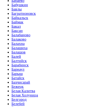
Бабаево
Бабушкин
Бавлы
Багратионовск
Байкальск
Баймак
Бакал
Баксан
Балабаново
Балаково
Балахна
Балашиха
Балашов
Балей
Балтийск
Барабинск
Барнаул
Барыш
Батайск
Бахчисарай
Бежецк
Белая Калитва
Белая Холуница
Белгород
Белебей