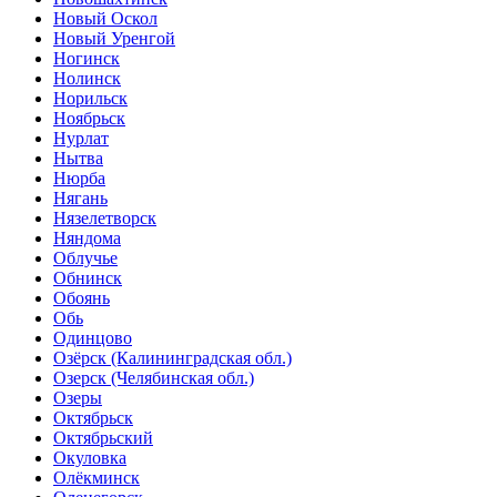
Новый Оскол
Новый Уренгой
Ногинск
Нолинск
Норильск
Ноябрьск
Нурлат
Нытва
Нюрба
Нягань
Нязелетворск
Няндома
Облучье
Обнинск
Обоянь
Обь
Одинцово
Озёрск (Калининградская обл.)
Озерск (Челябинская обл.)
Озеры
Октябрьск
Октябрьский
Окуловка
Олёкминск