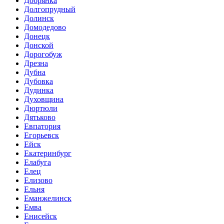
Добрянка
Долгопрудный
Долинск
Домодедово
Донецк
Донской
Дорогобуж
Дрезна
Дубна
Дубовка
Дудинка
Духовщина
Дюртюли
Дятьково
Евпатория
Егорьевск
Ейск
Екатеринбург
Елабуга
Елец
Елизово
Ельня
Еманжелинск
Емва
Енисейск