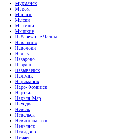
Мурманск
Муром
Мценск
Мыски
Мытищи
Мышкин
Набережные Челны
Навашино
Наволоки
Надым
Назарово
Назрань
Называевск
Нальчик
Нариманов
Наро-Фоминск
Нарткала
Нарьян-Мар
Находка
Невель
Невельск
Невинномысск
Невьянск
Нелидово
Неман