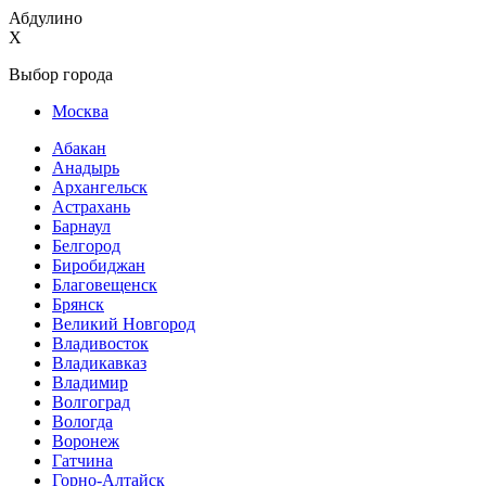
Абдулино
X
Выбор города
Москва
Абакан
Анадырь
Архангельск
Астрахань
Барнаул
Белгород
Биробиджан
Благовещенск
Брянск
Великий Новгород
Владивосток
Владикавказ
Владимир
Волгоград
Вологда
Воронеж
Гатчина
Горно-Алтайск