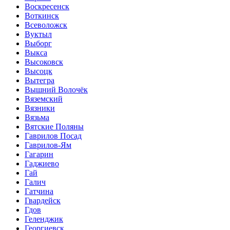
Воскресенск
Воткинск
Всеволожск
Вуктыл
Выборг
Выкса
Высоковск
Высоцк
Вытегра
Вышний Волочёк
Вяземский
Вязники
Вязьма
Вятские Поляны
Гаврилов Посад
Гаврилов-Ям
Гагарин
Гаджиево
Гай
Галич
Гатчина
Гвардейск
Гдов
Геленджик
Георгиевск