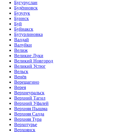
Бугуруслан
Будённовск
Бузулук
Буинск
Буй
Буйнакск
Бутурлиновка
Валдай
Валуйки
Велиж
Великие Луки
Великий Новгород
Великий Устюг
Вельск
Венёв
Верещагино
Верея
Верхнеуральск
Верхний Тагил
Верхний Уфалей
Верхняя Пышма
Верхняя Салда
Верхняя Тура
Верхотурье
Верхоянск