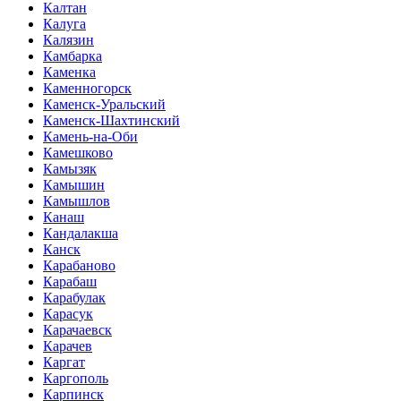
Калтан
Калуга
Калязин
Камбарка
Каменка
Каменногорск
Каменск-Уральский
Каменск-Шахтинский
Камень-на-Оби
Камешково
Камызяк
Камышин
Камышлов
Канаш
Кандалакша
Канск
Карабаново
Карабаш
Карабулак
Карасук
Карачаевск
Карачев
Каргат
Каргополь
Карпинск