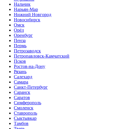
Нальчик
Нарьян-Мар
Нижний Новгород
Новосибирск
Омск
Орёл
Оренбург
Пенза
Пермь
Петрозаводск
Петропавловск-Камчатский
Псков
Ростов-на-Дону
Рязань
Салехард
Самара
Санкт-Петербург
Саранск
Саратов
Симферополь
Смоленск
Ставрополь
Сыктывкар
Тамбов
Тверь