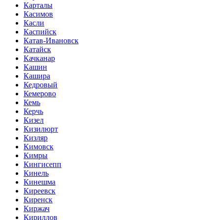
Карталы
Касимов
Касли
Каспийск
Катав-Ивановск
Катайск
Качканар
Кашин
Кашира
Кедровый
Кемерово
Кемь
Керчь
Кизел
Кизилюрт
Кизляр
Кимовск
Кимры
Кингисепп
Кинель
Кинешма
Киреевск
Киренск
Киржач
Кириллов