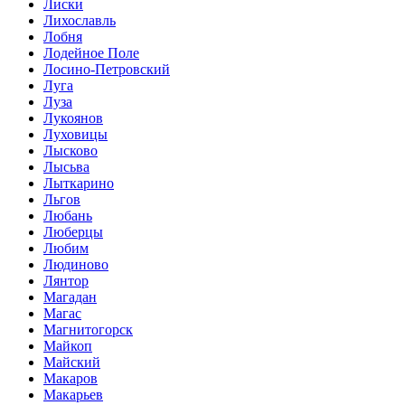
Лиски
Лихославль
Лобня
Лодейное Поле
Лосино-Петровский
Луга
Луза
Лукоянов
Луховицы
Лысково
Лысьва
Лыткарино
Льгов
Любань
Люберцы
Любим
Людиново
Лянтор
Магадан
Магас
Магнитогорск
Майкоп
Майский
Макаров
Макарьев