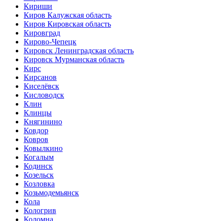
Кириши
Киров Калужская область
Киров Кировская область
Кировград
Кирово-Чепецк
Кировск Ленинградская область
Кировск Мурманская область
Кирс
Кирсанов
Киселёвск
Кисловодск
Клин
Клинцы
Княгинино
Ковдор
Ковров
Ковылкино
Когалым
Кодинск
Козельск
Козловка
Козьмодемьянск
Кола
Кологрив
Коломна