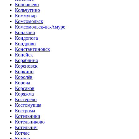
Колпашево
Кольчугино
Коммунар
Комсомольск
Комсомольск-на-Амуре
Конаково
Кондопога
Кондрово
Константиновск
Копейск
Кораблино
Кореновск
Коркино
Королёв
Короча
Корсаков
Коряжма
Костерёво
Костомукша
Кострома
Котельники
Котельниково
Котельнич
Котлас
Котово