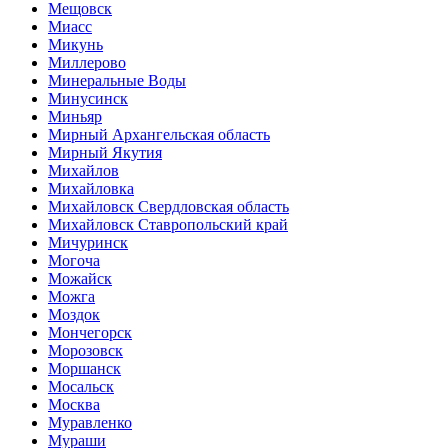
Мещовск
Миасс
Микунь
Миллерово
Минеральные Воды
Минусинск
Миньяр
Мирный Архангельская область
Мирный Якутия
Михайлов
Михайловка
Михайловск Свердловская область
Михайловск Ставропольский край
Мичуринск
Могоча
Можайск
Можга
Моздок
Мончегорск
Морозовск
Моршанск
Мосальск
Москва
Муравленко
Мураши