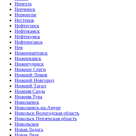
Нерехта
Нерчинск
Нерюнгри
Нестеров
Нефтегорск
Нефтекамск
Нефтекумск
Нефтеюганск
Нея
Нижневартовск
Нижнекамск
Нижнеудинск
Нижние Серги
Нижний Ломов
Нижний Новгород
Нижний Тагил
Нижняя Салда
Нижняя Тура
Николаевск
Николаевск-на-Амуре
Никольск Вологодская область
Никольск Пензенская область
Никольское
Новая Ладога
Новая Ляля