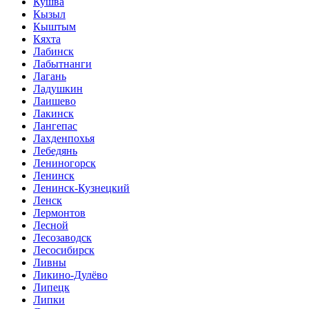
Кушва
Кызыл
Кыштым
Кяхта
Лабинск
Лабытнанги
Лагань
Ладушкин
Лаишево
Лакинск
Лангепас
Лахденпохья
Лебедянь
Лениногорск
Ленинск
Ленинск-Кузнецкий
Ленск
Лермонтов
Лесной
Лесозаводск
Лесосибирск
Ливны
Ликино-Дулёво
Липецк
Липки