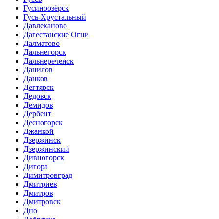
Гусиноозёрск
Гусь-Хрустальный
Давлеканово
Дагестанские Огни
Далматово
Дальнегорск
Дальнереченск
Данилов
Данков
Дегтярск
Дедовск
Демидов
Дербент
Десногорск
Джанкой
Дзержинск
Дзержинский
Дивногорск
Дигора
Димитровград
Дмитриев
Дмитров
Дмитровск
Дно