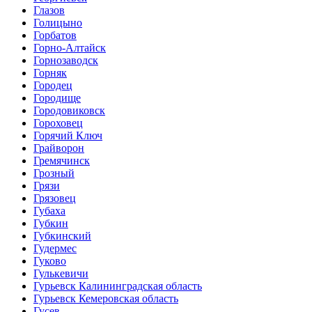
Глазов
Голицыно
Горбатов
Горно-Алтайск
Горнозаводск
Горняк
Городец
Городище
Городовиковск
Гороховец
Горячий Ключ
Грайворон
Гремячинск
Грозный
Грязи
Грязовец
Губаха
Губкин
Губкинский
Гудермес
Гуково
Гулькевичи
Гурьевск Калининградская область
Гурьевск Кемеровская область
Гусев