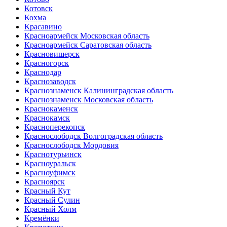
Котовск
Кохма
Красавино
Красноармейск Московская область
Красноармейск Саратовская область
Красновишерск
Красногорск
Краснодар
Краснозаводск
Краснознаменск Калининградская область
Краснознаменск Московская область
Краснокаменск
Краснокамск
Красноперекопск
Краснослободск Волгоградская область
Краснослободск Мордовия
Краснотурьинск
Красноуральск
Красноуфимск
Красноярск
Красный Кут
Красный Сулин
Красный Холм
Кремёнки