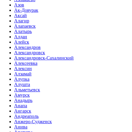
Азов
Ак-Довурак
Аксай
Алагир
Алапаевск
Алатырь
Алдан
Алейск
Александров
Александровск
Александровск-Сахалинский
Алексеевка
Алексин
Алзамай
Алупка
Алушта
Альметьевск
Амурск
Анадырь
Анапа
Ангарск
Андреаполь
Анжеро-Судженск
Анива