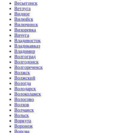
Весьегонск
Ветлуга
Видное
Вилюйск
Вилючинск
Вихоревка
Вичуга
Владивосток
Владикавказ
Владимир
Волгоград
Волгодонск
Волгореченск
Волжск
Волжский
Вологда
Володарск
Волоколамск
Волосово
Волхов
Волчанск
Вольск
Воркута
Воронеж
Ворсма