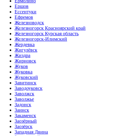
Ермолино
Ершов
Ессентуки
Ефремов
Железноводск
Железногорск Красноярский край
Железногорск Курская область
Железногорск-Илимский
Жердевка
Жигулёвск
Жиздра
Жирновск
Жуков
Жуковка
Жуковский
Завитинск
Заводоуковск
Заволжск
Заволжье
Задонск
Заинск
Закаменск
Заозёрный
Заозёрск
Западная Двина