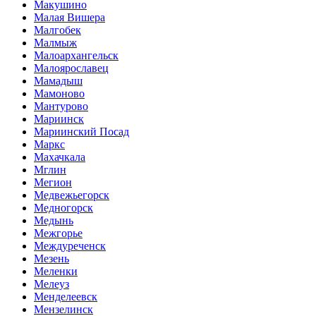
Макушино
Малая Вишера
Малгобек
Малмыж
Малоархангельск
Малоярославец
Мамадыш
Мамоново
Мантурово
Мариинск
Мариинский Посад
Маркс
Махачкала
Мглин
Мегион
Медвежьегорск
Медногорск
Медынь
Межгорье
Междуреченск
Мезень
Меленки
Мелеуз
Менделеевск
Мензелинск