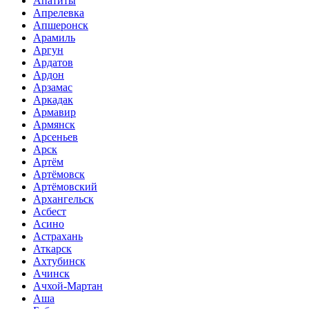
Апатиты
Апрелевка
Апшеронск
Арамиль
Аргун
Ардатов
Ардон
Арзамас
Аркадак
Армавир
Армянск
Арсеньев
Арск
Артём
Артёмовск
Артёмовский
Архангельск
Асбест
Асино
Астрахань
Аткарск
Ахтубинск
Ачинск
Ачхой-Мартан
Аша