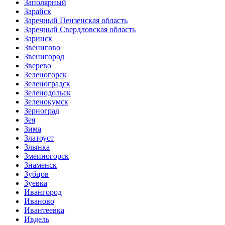
Заполярный
Зарайск
Заречный Пензенская область
Заречный Свердловская область
Заринск
Звенигово
Звенигород
Зверево
Зеленогорск
Зеленоградск
Зеленодольск
Зеленокумск
Зерноград
Зея
Зима
Златоуст
Злынка
Змеиногорск
Знаменск
Зубцов
Зуевка
Ивангород
Иваново
Ивантеевка
Ивдель